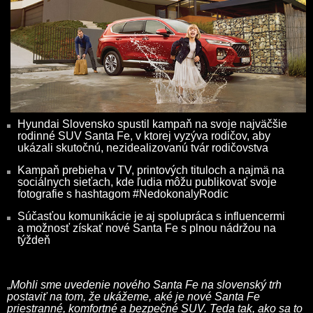
Hyundai Slovensko spustil kampaň na svoje najväčšie
rodinné SUV Santa Fe, v ktorej vyzýva rodičov, aby
ukázali skutočnú, nezidealizovanú tvár rodičovstva
Kampaň prebieha v TV, printových tituloch a najmä na
sociálnych sieťach, kde ľudia môžu publikovať svoje
fotografie s hashtagom #NedokonalyRodic
Súčasťou komunikácie je aj spolupráca s influencermi
a možnosť získať nové Santa Fe s plnou nádržou na
týždeň
„
Mohli sme uvedenie nového Santa Fe na slovenský trh
postaviť na tom, že ukážeme, aké je nové Santa Fe
priestranné, komfortné a bezpečné SUV. Teda tak, ako sa to