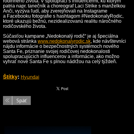
rodinného života. V spolupráci s influencermi, ku ktorým
patria napr. tanečník a choreograf Laci Strike s manželkou
Anči, vyzýva ľudí, aby zverejňovali na Instagrame
a Facebooku fotografie s hashtagom #NedokonalyRodic,
ktoré ukazujú bežnú, nezidealizovanú realitu náročného
rodičovského života.
Súčasťou kampane „Nedokonalý rodič“ je aj špeciálna
webová stránka
www.nedokonalyrodic.sk
, kde návštevníci
nájdu informácie o bezpečnostných systémoch nového
Santa Fe, priznanie svojej rodičovej nedokonalosti
spolupracujúcich influencerov a informácie, ako možno
vyhrať nové Santa Fe s plnou nádržou na celý týždeň.
Hyundai
Štítky
:
Späť