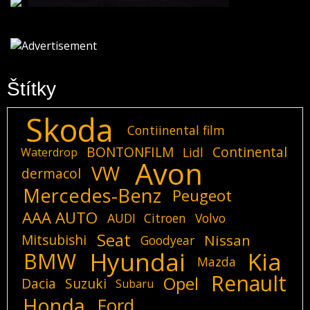
Štítky
Skoda
Contiinental film
BONTONFILM
Continental
Lidl
Waterdrop
Avon
VW
dermacol
Mercedes-Benz
Peugeot
AAA AUTO
AUDI
Citroen
Volvo
Seat
Mitsubishi
Nissan
Goodyear
Hyundai
Kia
BMW
Mazda
Renault
Opel
Dacia
Suzuki
Subaru
Honda
Ford