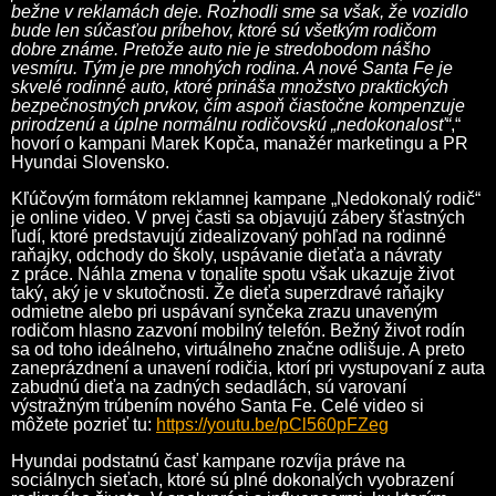
bežne v reklamách deje. Rozhodli sme sa však, že vozidlo
bude len súčasťou príbehov, ktoré sú všetkým rodičom
dobre známe. Pretože auto nie je stredobodom nášho
vesmíru. Tým je pre mnohých rodina. A nové Santa Fe je
skvelé rodinné auto, ktoré prináša množstvo praktických
bezpečnostných prvkov, čím aspoň čiastočne kompenzuje
prirodzenú a úplne normálnu rodičovskú „nedokonalosť“
,“
hovorí o kampani Marek Kopča, manažér marketingu a PR
Hyundai Slovensko.
Kľúčovým formátom reklamnej kampane „Nedokonalý rodič“
je online video. V prvej časti sa objavujú zábery šťastných
ľudí, ktoré predstavujú zidealizovaný pohľad na rodinné
raňajky, odchody do školy, uspávanie dieťaťa a návraty
z práce. Náhla zmena v tonalite spotu však ukazuje život
taký, aký je v skutočnosti. Že dieťa superzdravé raňajky
odmietne alebo pri uspávaní synčeka zrazu unaveným
rodičom hlasno zazvoní mobilný telefón. Bežný život rodín
sa od toho ideálneho, virtuálneho značne odlišuje. A preto
zaneprázdnení a unavení rodičia, ktorí pri vystupovaní z auta
zabudnú dieťa na zadných sedadlách, sú varovaní
výstražným trúbením nového Santa Fe. Celé video si
môžete pozrieť tu:
https://youtu.be/pCl560pFZeg
Hyundai podstatnú časť kampane rozvíja práve na
sociálnych sieťach, ktoré sú plné dokonalých vyobrazení