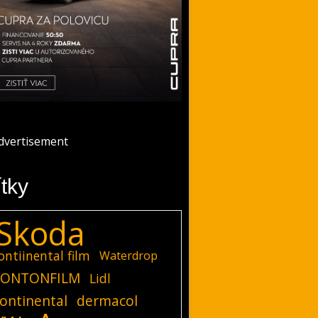
ítky
Skoda
ontiinental film
Waterdrop
ONTONFILM
Lidl
ontinental
dermacol