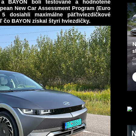
a BAYON boli testované a hodnotené
ropean New Car Assessment Program (Euro
 dosiahli maximálne päťhviezdičkové
ľ čo BAYON získal štyri hviezdičky.