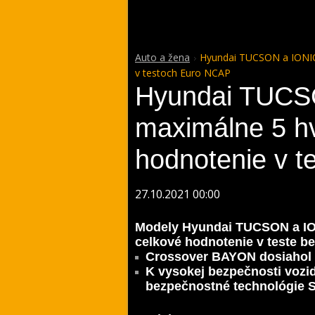
Auto a žena
Hyundai TUCSON a IONIQ 
v testoch Euro NCAP
Hyundai TUCSO
maximálne 5 h
hodnotenie v 
27.10.2021 00:00
Modely Hyundai TUCSON a ION
celkové hodnotenie v teste 
Crossover BAYON dosiahol p
K vysokej bezpečnosti vozi
bezpečnostné technológie 