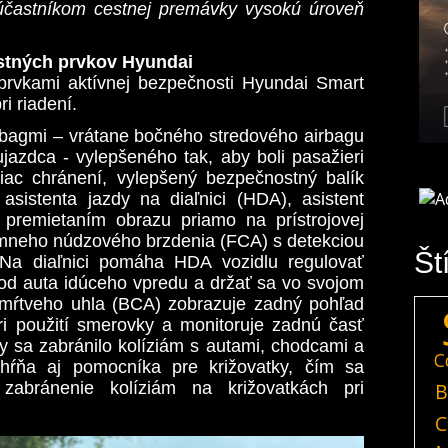
účastníkom cestnej premávky vysokú úroveň
stných prvkov Hyundai
prvkami aktívnej bezpečnosti Hyundai Smart
i riadení.
bagmi – vrátane bočného stredového airbagu
azdca - vylepšeného tak, aby boli pasažieri
iac chránení, vylepšený bezpečnostný balík
asistenta jazdy na diaľnici (HDA), asistent
 premietaním obrazu priamo na prístrojovej
mneho núdzového brzdenia (FCA) s detekciou
Št
. Na diaľnici pomáha HDA vozidlu regulovať
ť od auta idúceho vpredu a držať sa vo svojom
 mŕtveho uhla (BCA) zobrazuje zadný pohľad
ri použití smerovky a monitoruje zadnú časť
 sa zabránilo kolíziám s autami, chodcami a
C
ahŕňa aj pomocníka pre križovatky, čím sa
zabránenie kolíziám na križovatkách pri
B
C