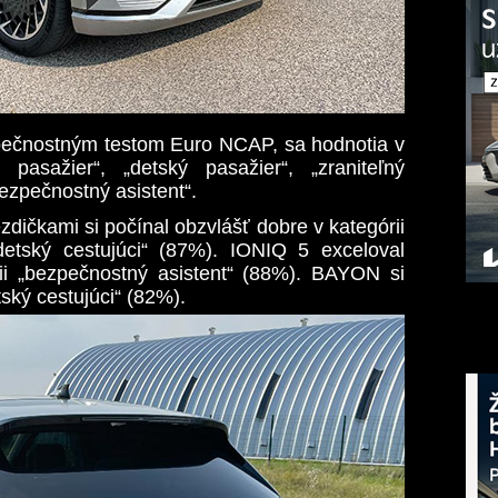
zpečnostným testom Euro NCAP, sa hodnotia v
 pasažier“, „detský pasažier“, „zraniteľný
bezpečnostný asistent“.
dičkami si počínal obzvlášť dobre v kategórii
detský cestujúci“ (87%). IONIQ 5 exceloval
ii „bezpečnostný asistent“ (88%). BAYON si
tský cestujúci“ (82%).