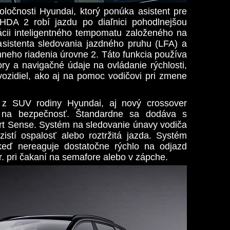
očnosti Hyundai, ktorý ponúka asistent pre
 HDA 2 robí jazdu po diaľnici pohodlnejšou
cii inteligentného tempomatu založeného na
sistenta sledovania jazdného pruhu (LFA) a
eho riadenia úrovne 2. Táto funkcia používa
y a navigačné údaje na ovládanie rýchlosti,
vozidiel, ako aj na pomoc vodičovi pri zmene
z SUV rodiny Hyundai, aj nový crossover
 na bezpečnosť. Štandardne sa dodáva s
rt Sense. Systém na sledovanie únavy vodiča
istí ospalosť alebo roztržitá jazda. Systém
eď nereaguje dostatočne rýchlo na odjazd
r. pri čakaní na semafore alebo v zápche.