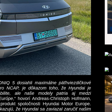
NIQ 5 dosiahli maximálne päťhviezdičkové
uro NCAP, je dôkazom toho, že Hyundai je
bilite, ale naše modely patria aj medzi
Európe
,“ hovorí Andreas-Christoph Hofmann,
 produkt spoločnosti Hyundai Motor Europe.
azujú, že Hyundai sa zaviazal zaručiť našim