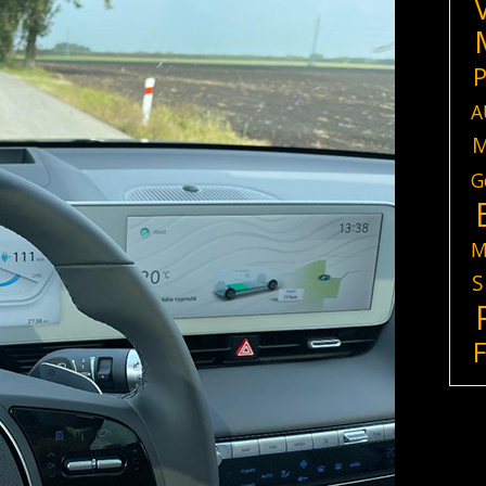
P
A
M
G
M
S