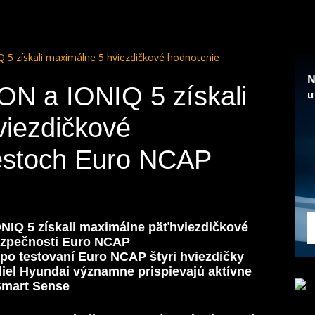
5 získali maximálne 5 hviezdičkové hodnotenie
N a IONIQ 5 získali
viezdičkové
testoch Euro NCAP
IQ 5 získali maximálne päťhviezdičkové
bezpečnosti Euro NCAP
o testovaní Euro NCAP štyri hviezdičky
diel Hyundai významne prispievajú aktívne
Smart Sense