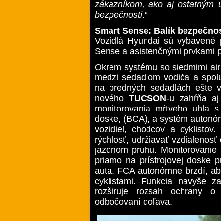
zákazníkom, ako aj ostatným 
bezpečnosti
.“
Smart Sense: Balík bezpečno
Vozidlá Hyundai sú vybavené 
Sense a asistenčnými prvkami pr
Okrem systému so siedmimi air
medzi sedadlom vodiča a spoluj
na predných sedadlách ešte v
nového
TUCSON
-u zahŕňa aj 
monitorovania mŕtveho uhla s
doske, (BCA), a systém autonó
vozidiel, chodcov a cyklistov
rýchlosť, udržiavať vzdialenos
jazdnom pruhu. Monitorovanie
priamo na prístrojovej doske p
auta. FCA autonómne brzdí, aby
cyklistami. Funkcia navyše z
rozširuje rozsah ochrany o 
odbočovaní doľava.