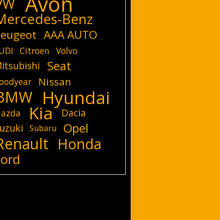
Avon
VW
Mercedes-Benz
eugeot
AAA AUTO
UDI
Citroen
Volvo
Seat
itsubishi
Nissan
oodyear
Hyundai
BMW
Kia
Dacia
azda
Opel
uzuki
Subaru
Renault
Honda
Ford