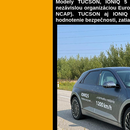
Modely TUCSON, IONIQ 5 
nezávislou organizáciou Eu
NCAP). TUCSON aj IONIQ 5
hodnotenie bezpečnosti, zatia