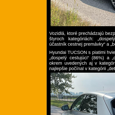
Vozidlá, ktoré prechádzajú be
štyroch kategóriách: „dospelý
účastník cestnej premávky“ a „
Hyundai TUCSON s piatimi hviez
„dospelý cestujúci“ (86%) a „
okrem uvedených aj v kategór
najlepšie počínal v kategórii „de