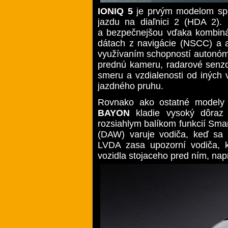
IONIQ 5
je prvým modelom spol
jazdu na diaľnici 2 (HDA 2).
a bezpečnejšou vďaka kombiná
dátach z navigácie (NSCC) a a
využívaním schopností autonómn
prednú kameru, radarové senzor
smeru a vzdialenosti od iných 
jazdného pruhu.
Rovnako ako ostatné modely 
BAYON
kladie vysoký dôraz
rozsiahlym balíkom funkcií Sma
(DAW) varuje vodiča, keď sa z
LVDA zasa upozorní vodiča, k
vozidla stojaceho pred ním, nap