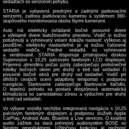
sedadlách so senzorom pohybu.
STARIA je vybavená prednými a zadnými parkovacími
senzormi, zadnou parkovacou kamerou a systémom 360-
stupňového monitorovania okolia štyrmi kamerami.
Auto má elektricky ovládané bočné posuvné dvere
a výklopné dvere batožinového priestoru. Vodič si kožou
potiahnutý a vyhrievaný volant dokáže nastaviť výškovo aj
pozdĺžne, elektricky nastaviteľné je aj kožou čalúnené
sedadlo vodiča. Predné sedadlá sú vyhrievané
a ventilované. STARIA disponuje prístrojovou doskou
Supervision s 10,25 palcovým farebným LCD displejom.
Príjemnú atmosféru počas jazdy zabezpečujú protislnečné
roletky bočných okien pre druhý a tretí rad sedadiel či
posuvné bočné okná pre druhý rad sedadiel. Vodič pri
dlhších cestách ocení adaptívny tempomat s podporou
navigácie. Štartovanie zabezpečuje štartovacie tlačidlo.
O tepelnú pohodu sa postará dvojzónová automatická
klimatizácia so samostatnou zónou a výduchmi pre druhý
a tretí rad sedadiel.
Vo výbave vozidla nechýba integrovaná navigácia s 10,25
palcovým farebným displejom a podporou služieb Apple
CarPlay, Android Auto, Bluelink a Live services. O kvalitný
audio zážitok sa stará prémiový audiosystém BOSE so
šiestimi reproduktormi. Užitočnou funkciou je možnosť