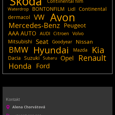
Skoda
Contiinental film
BONTONFILM
Continental
Lidl
Waterdrop
Avon
VW
dermacol
Mercedes-Benz
Peugeot
AAA AUTO
AUDI
Citroen
Volvo
Seat
Mitsubishi
Nissan
Goodyear
Hyundai
Kia
BMW
Mazda
Renault
Opel
Dacia
Suzuki
Subaru
Honda
Ford
Kontakt
Alena Chorvátová