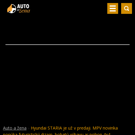
Auto a žena
Hyundai STARIA je už v predaji. MPV novinka
ponúka futuristický dizajn, bohatú výbavu aj pohon 4x4.