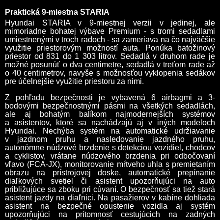
Praktická 9-miestna STARIA
Hyundai STARIA v 9-miestnej verzii v jedinej, ale
mimoriadne bohatej výbave Premium - s tromi sedadlami
umiestnenými v troch radoch - sa zameriava na čo najväčšie
využitie priestorovým možností auta. Ponúka batožinový
priestor od 831 do 1 303 litrov. Sedadlá v druhom rade je
možné posunúť o dva centimetre, sedadlá v treťom rade až
o 40 centimetrov, navyše s možnosťou vyklopenia sedákov
pre účelnejšie využitie priestoru za nimi.
Z pohľadu bezpečnosti je vybavená 6 airbagmi a 3-
bodovými bezpečnostnými pásmi na všetkých sedadlách,
ale aj bohatým balíkom najmodernejších systémov
a asistentov, ktoré sa nachádzajú aj v iných modeloch
Hyundai. Nechýba systém na automatické udržiavanie
v jazdnom pruhu a nasledovanie jazdného pruhu,
autonómne núdzové brzdenie s detekciou vozidiel, chodcov
a cyklistov, vrátane núdzového brzdenia pri odbočovaní
vľavo (FCA-JX), monitorovanie mŕtveho uhla s premietaním
obrazu na prístrojovej doske, automatické prepínanie
diaľkových svetiel či asistent upozorňujúci na auto
približujúce sa zboku pri cúvaní. O bezpečnosť sa tiež stará
asistent jazdy na diaľnici. Na pasažierov v kabíne dohliada
asistent na bezpečné opustenie vozidla aj systém
upozorňujúci na prítomnosť cestujúcich na zadných