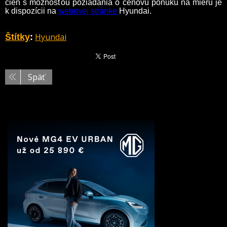
cien s možnosťou požiadania o cenovú ponuku na mieru je
k dispozícii na
webovej stránke
Hyundai.
Hyundai
Štítky
:
Späť