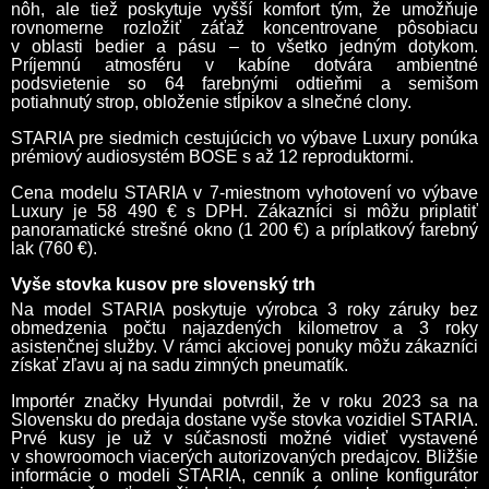
nôh, ale tiež poskytuje vyšší komfort tým, že umožňuje
rovnomerne rozložiť záťaž koncentrovane pôsobiacu
v oblasti bedier a pásu – to všetko jedným dotykom.
Príjemnú atmosféru v kabíne dotvára ambientné
podsvietenie so 64 farebnými odtieňmi a semišom
potiahnutý strop, obloženie stĺpikov a slnečné clony.
STARIA pre siedmich cestujúcich vo výbave Luxury ponúka
prémiový audiosystém BOSE s až 12 reproduktormi.
Cena modelu STARIA v 7-miestnom vyhotovení vo výbave
Luxury je 58 490 € s DPH. Zákazníci si môžu priplatiť
panoramatické strešné okno (1 200 €) a príplatkový farebný
lak (760 €).
Vyše stovka kusov pre slovenský trh
Na model STARIA poskytuje výrobca 3 roky záruky bez
obmedzenia počtu najazdených kilometrov a 3 roky
asistenčnej služby. V rámci akciovej ponuky môžu zákazníci
získať zľavu aj na sadu zimných pneumatík.
Importér značky Hyundai potvrdil, že v roku 2023 sa na
Slovensku do predaja dostane vyše stovka vozidiel STARIA.
Prvé kusy je už v súčasnosti možné vidieť vystavené
v showroomoch viacerých autorizovaných predajcov. Bližšie
informácie o modeli STARIA, cenník a online konfigurátor