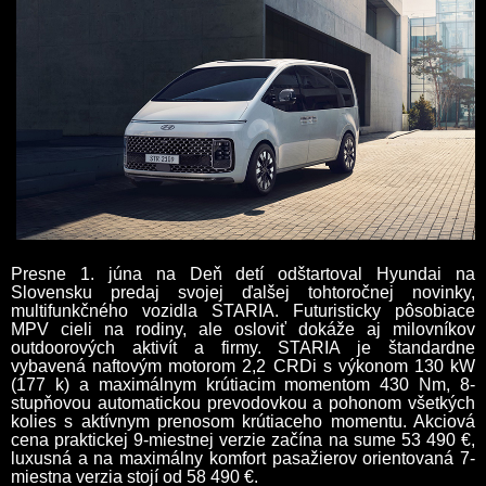
Presne 1. júna na Deň detí odštartoval Hyundai na
Slovensku predaj svojej ďalšej tohtoročnej novinky,
multifunkčného vozidla STARIA. Futuristicky pôsobiace
MPV cieli na rodiny, ale osloviť dokáže aj milovníkov
outdoorových aktivít a firmy. STARIA je štandardne
vybavená naftovým motorom 2,2 CRDi s výkonom 130 kW
(177 k) a maximálnym krútiacim momentom 430 Nm, 8-
stupňovou automatickou prevodovkou a pohonom všetkých
kolies s aktívnym prenosom krútiaceho momentu. Akciová
cena praktickej 9-miestnej verzie začína na sume 53 490 €,
luxusná a na maximálny komfort pasažierov orientovaná 7-
miestna verzia stojí od 58 490 €.