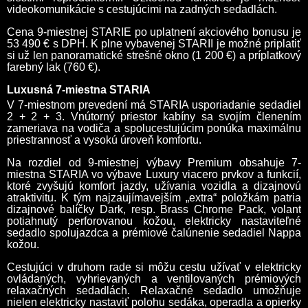
videokomunikácie s cestujúcimi na zadných sedadlách.
Cena 9-miestnej STARIE po uplatnení akciového bonusu je
53 490 € s DPH. K plne vybavenej STARII je možné priplatiť
si už len panoramatické strešné okno (1 200 €) a príplatkový
farebný lak (760 €).
Luxusná 7-miestna STARIA
V 7-miestnom prevedení má STARIA usporiadanie sedadiel
2 + 2 + 3. Vnútorný priestor kabíny sa svojím členením
zameriava na vodiča a spolucestujúcim ponúka maximálnu
priestrannosť a vysokú úroveň komfortu.
Na rozdiel od 9-miestnej výbavy Premium obsahuje 7-
miestna STARIA vo výbave Luxury viacero prvkov a funkcií,
ktoré zvyšujú komfort jazdy, užívania vozidla a dizajnovú
atraktivitu. K tým najzaujímavejším „extra“ položkám patria
dizajnové balíčky Dark, resp. Brass Chrome Pack, volant
potiahnutý perforovanou kožou, elektricky nastaviteľné
sedadlo spolujazdca a prémiové čalúnenie sedadiel Nappa
kožou.
Cestujúci v druhom rade si môžu cestu užívať v elektricky
ovládaných, vyhrievaných a ventilovaných prémiových
relaxačných sedadlách.
Relaxačné sedadlo umožňuje
nielen elektricky nastaviť polohu sedáka, operadla a opierky