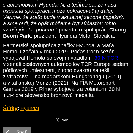
s automobilom Hyundai N, a tešíme sa, že naša
úspešná spolupráca môže pokračovať aj ďalej.
Veríme, že Maťo bude v aktuálnej sezóne úspešný,
a sme radi, že opäť môžeme byť súčasťou tohto
vzrušujúceho príbehu
,“ povedal o spolupráci
Chang
Beom Park
, prezident Hyundai Motor Slovakia.
Partnerská spolupráca značky Hyundai a Maťa
Homolu začala v roku 2019. Počas troch sezón
vybojoval Homola so svojím vozidlom
i30 N TCR
v seriáli cestovných automobilov TCR Europe sedem
pódiových umiestnení, z toho dvakrát sa tešil
z víťazstva – na maďarskom Hungaroringu (2019)
a v talianskej Monze (2021). Na FIA Motorsport
Games 2019 v Ríme vybojoval za volantom i30 N
TCR pre Slovensko bronzovú medailu.
Hyundai
Štítky
:
Späť