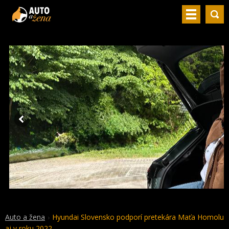
Auto a žena
Hyundai Slovensko podporí pretekára Maťa Homolu
aj v roku 2022