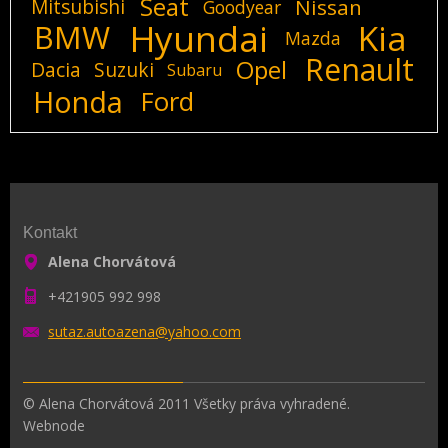
Seat
Mitsubishi
Nissan
Goodyear
Hyundai
Kia
BMW
Mazda
Renault
Opel
Dacia
Suzuki
Subaru
Honda
Ford
Kontakt
Alena Chorvátová
+421905 992 998
sutaz.au
toazena@
yahoo.co
m
© Alena Chorvátová 2011 Všetky práva vyhradené.
Webnode