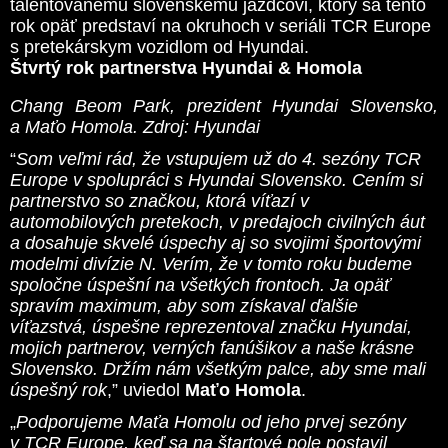
talentovanému slovenskému jazdcovi, ktorý sa tento
rok opäť predstaví na okruhoch v seriáli TCR Europe
s pretekárskym vozidlom od Hyundai.
Štvrtý rok partnerstva Hyundai & Homola
Chang Beom Park, prezident Hyundai Slovensko,
a Maťo Homola. Zdroj: Hyundai
“
Som veľmi rád, že vstupujem už do 4. sezóny TCR
Europe v spolupráci s Hyundai Slovensko. Cením si
partnerstvo so značkou, ktorá víťazí v
automobilových pretekoch, v predajoch civilných áut
a dosahuje skvelé úspechy aj so svojimi športovými
modelmi divízie N. Verím, že v tomto roku budeme
spoločne úspešní na všetkých frontoch. Ja opäť
spravím maximum, aby som získaval ďalšie
víťazstvá, úspešne reprezentoval značku Hyundai,
mojich partnerov, verných fanúšikov a naše krásne
Slovensko. Držím nám všetkým palce, aby sme mali
úspešný rok
,” uviedol
Maťo Homola
.
„
Podporujeme Maťa Homolu od jeho prvej sezóny
v TCR Europe, keď sa na štartové pole postavil