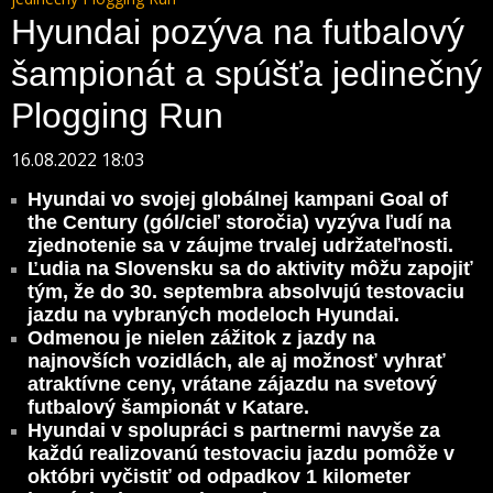
Hyundai pozýva na futbalový
šampionát a spúšťa jedinečný
Plogging Run
16.08.2022 18:03
Hyundai vo svojej globálnej kampani Goal of
the Century (gól/cieľ storočia) vyzýva ľudí na
zjednotenie sa v záujme trvalej udržateľnosti.
Ľudia na Slovensku sa do aktivity môžu zapojiť
tým, že do 30. septembra absolvujú testovaciu
jazdu na vybraných modeloch Hyundai.
Odmenou je nielen zážitok z jazdy na
najnovších vozidlách, ale aj možnosť vyhrať
atraktívne ceny, vrátane zájazdu na svetový
futbalový šampionát v Katare.
Hyundai v spolupráci s partnermi navyše za
každú realizovanú testovaciu jazdu pomôže v
októbri vyčistiť od odpadkov 1 kilometer