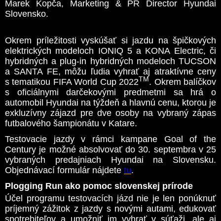
Marek Kopča, Marketing & PR Director Hyundai
Slovensko.
Okrem príležitosti vyskúšať si jazdu na špičkových
elektrických modeloch IONIQ 5 a KONA Electric, či
hybridných a plug-in hybridných modeloch TUCSON
a SANTA FE, môžu ľudia vyhrať aj atraktívne ceny
TM
s tematikou FIFA World Cup 2022
. Okrem balíčkov
s oficiálnymi darčekovými predmetmi sa hrá o
automobil Hyundai na týždeň a hlavnú cenu, ktorou je
exkluzívny zájazd pre dve osoby na vybraný zápas
futbalového šampionátu v Katare.
Testovacie jazdy v rámci kampane Goal of the
Century je možné absolvovať do 30. septembra v 25
vybraných predajniach Hyundai na Slovensku.
Objednávací formulár nájdete
tu
.
Plogging Run ako pomoc slovenskej prírode
Účel programu testovacích jázd nie je len ponúknuť
príjemný zážitok z jazdy s novými autami, edukovať
spotrebiteľov a umožniť im vyhrať v súťaži, ale aj