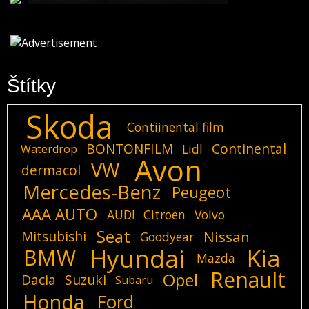
Štítky
Skoda
Contiinental film
BONTONFILM
Continental
Lidl
Waterdrop
Avon
VW
dermacol
Mercedes-Benz
Peugeot
AAA AUTO
AUDI
Citroen
Volvo
Seat
Mitsubishi
Nissan
Goodyear
Hyundai
Kia
BMW
Mazda
Renault
Opel
Dacia
Suzuki
Subaru
Honda
Ford