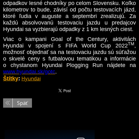
odpadkov lesné chodníky po celom Slovensku. Koľko
kilometrov to bude, závisí od počtu testovacích jázd,
ktoré ľudia v auguste a septembri zrealizujú. Za
každú absolvovanú testovaciu jazdu u predajcov
Hyundai sa vyzbierajú odpadky z 1 km lesných ciest.
Viac o kampani Goal of the Century, aktivitách
TM
Hyundai v spojení s FIFA World Cup 2022
,
možnosť objednať sa na testovaciu jazdu sú súťažou
o skvelé ceny s futbalovou tematikou a informácie
o chystanom Hyundai Plogging Run nájdete na
www.hyundai.sk/gotc
.
Hyundai
Štítky
:
Späť