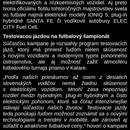
elektrifikovaných a nízkoemisných vozidiel. Aj preto
tvoria oficiálnu flotilu tohtoročných majstrovstiev sveta
vo futbale najmä elektrické modely IONIQ 5, plug-in
hybridné SANTA FE či vodíkové autobusy ELEC
CITY Fuel Cell.
Testovacou jazdou na futbalový šampionát
Súčasťou kampane je rozsiahly program testovacích
jázd, ktorý má priniesť ľuďom nielen skúsenosť
s novými vozidlami a modernými typmi pohonného
ústrojenstva, ale aj možnosť zažiť atmosféru
futbalového turnaja priamo v Katare.
„
Podľa našich prieskumov až osem z desiatich
slovenských vodičov nemá žiadnu skúsenosť
s elektrickým vozidlom. Mnohí zasa nepoznajú
rozdiel medzi hybridným, plug-in hybridným a čisto
elektrickým pohonom, ktoré sa čoraz intenzívnejšie
stávajú súčasťou našich životov. Testovacie jazdy
teda ponúkajú ľuďom možnosť zoznámiť sa s novými
technológiami a trendmi v mobilite, ale zároveň aj
súťažiť o atraktívne futbalové ceny
,“ hovorí o kampani