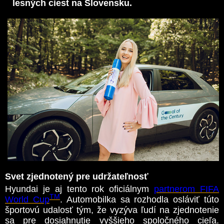
lesných ciest na Slovensku.
Svet zjednotený pre udržateľnosť
Hyundai je aj tento rok oficiálnym
partnerom FIFA
TM
World Cup
. Automobilka sa rozhodla osláviť túto
športovú udalosť tým, že vyzýva ľudí na zjednotenie
sa pre dosiahnutie vyššieho spoločného cieľa.