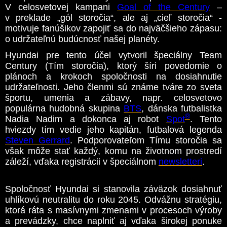
V celosvetovej kampani
Goal of the Century
–
v preklade „gól storočia“, ale aj „cieľ storočia“ -
motivuje fanúšikov zapojiť sa do najväčšieho zápasu:
o udržateľnú budúcnosť našej planéty.
Hyundai pre tento účel vytvoril špeciálny Team
Century (Tím storočia), ktorý šíri povedomie o
plánoch a krokoch spoločnosti na dosiahnutie
udržateľnosti. Jeho členmi sú známe tváre zo sveta
športu, umenia a zábavy, napr. celosvetovo
populárna hudobná skupina
BTS
, dánska futbalistka
®
Nadia Nadim a dokonca aj robot
Spot
. Tento
hviezdy tím vedie jeho kapitán, futbalová legenda
Steven Gerrard
. Podporovateľom Tímu storočia sa
však môže stať každý, komu na životnom prostredí
záleží, vďaka registrácii v špeciálnom
newsletteri
.
Spoločnosť Hyundai si stanovila záväzok dosiahnuť
uhlíkovú neutralitu do roku 2045. Odvážnu stratégiu,
ktorá ráta s masívnymi zmenami v procesoch výroby
a prevádzky, chce naplniť aj vďaka širokej ponuke