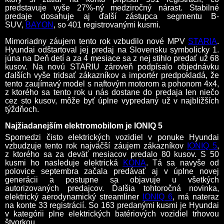
predstavuje vyše 27%-ný medziročný nárast. Stabilné
predaje dosahuje aj ďalší zástupca segmentu B-
SUV,
BAYON
, so 401 registrovanými kusmi.
Mimoriadny záujem tento rok vzbudilo nové MPV
STARIA
.
Hyundai odštartoval jej predaj na Slovensku symbolicky 1.
júna na Deň detí a za 4 mesiace sa z nej stihlo predať už 68
kusov. Na novú STARIU zároveň podpísalo objednávku
ďalších vyše tridsať zákazníkov a importér predpokladá, že
tento zaujímavý model s naftovým motorom a pohonom 4x4,
z ktorého sa tento rok u nás dostane do predaja len niečo
cez sto kusov, môže byť úplne vypredaný už v najbližších
týždňoch.
Najžiadanejším elektromobilom je IONIQ 5
Spomedzi čisto elektrických vozidiel v ponuke Hyundai
vzbudzuje tento rok najväčší záujem zákazníkov
IONIQ 5
,
z ktorého sa za deväť mesiacov predalo 80 kusov. S 50
kusmi ho nasleduje elektrická
KONA
. Tá sa navyše od
polovice septembra začala predávať aj v úplne novej
generácii a postupne sa objavuje u všetkých
autorizovaných predajcov. Ďalšia tohtoročná novinka,
elektrický aerodynamický streamliner
IONIQ 6
, má nateraz
na konte 33 registrácií. So 163 predanými kusmi je Hyundai
v kategórii plne elektrických batériových vozidiel trhovou
štvorkou.