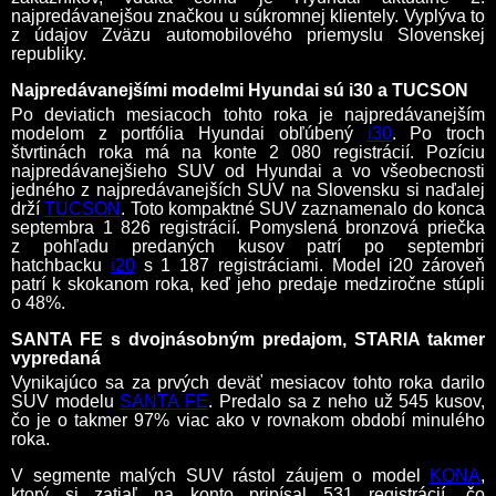
najpredávanejšou značkou u súkromnej klientely. Vyplýva to
z údajov Zväzu automobilového priemyslu Slovenskej
republiky.
Najpredávanejšími modelmi Hyundai sú i30 a TUCSON
Po deviatich mesiacoch tohto roka je najpredávanejším
modelom z portfólia Hyundai obľúbený
i30
. Po troch
štvrtinách roka má na konte 2 080 registrácií. Pozíciu
najpredávanejšieho SUV od Hyundai a vo všeobecnosti
jedného z najpredávanejších SUV na Slovensku si naďalej
drží
TUCSON
. Toto kompaktné SUV zaznamenalo do konca
septembra 1 826 registrácií. Pomyslená bronzová priečka
z pohľadu predaných kusov patrí po septembri
hatchbacku
i20
s 1 187 registráciami. Model i20 zároveň
patrí k skokanom roka, keď jeho predaje medziročne stúpli
o 48%.
SANTA FE s dvojnásobným predajom, STARIA takmer
vypredaná
Vynikajúco sa za prvých deväť mesiacov tohto roka darilo
SUV modelu
SANTA FE
. Predalo sa z neho už 545 kusov,
čo je o takmer 97% viac ako v rovnakom období minulého
roka.
V segmente malých SUV rástol záujem o model
KONA
,
ktorý si zatiaľ na konto pripísal 531 registrácií, čo