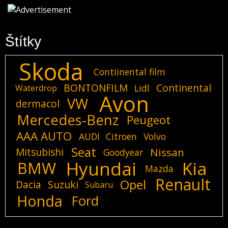
Štítky
Skoda
Contiinental film
BONTONFILM
Continental
Lidl
Waterdrop
Avon
VW
dermacol
Mercedes-Benz
Peugeot
AAA AUTO
AUDI
Citroen
Volvo
Seat
Mitsubishi
Nissan
Goodyear
Hyundai
Kia
BMW
Mazda
Renault
Opel
Dacia
Suzuki
Subaru
Honda
Ford