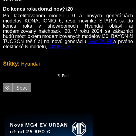
Do konca roka dorazí nový i20
Po faceliftovanom modeli i10 a nových generáciách
modelov KONA, IONIQ 6, resp. novinke STARIA sa do
konca roka v showroomoch Hyundai objaví aj
modernizovaný hatchback i20. V roku 2024 sa zákazníci
budú môcť okrem modernizovaných modelov i30, BAYON či
TUCSON tešiť aj na novú generáciu
SANTA FE
a prvého
elektrické N modelu,
IONIQ 5 N
.
Hyundai
Štítky
:
Späť