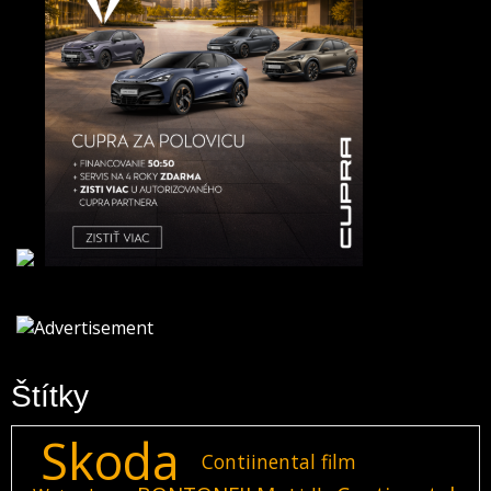
Štítky
Skoda
Contiinental film