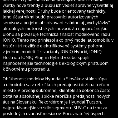
všetky nové trendy a budú ich vedieť správne vysvetliť aj
laickej verejnosti. Druhý bude orientovaný technicky.
Jeho účastníkmi budú pracovníci autorizovaných
servisov a po jeho absolvovaní zvládnu aj „vychytávky“
aktuálnych motoristických inovácií. Za najnáročnejšiu
úlohu sa považuje technická znalosť modelového radu
IONIQ. Tento rad priniesol ako prvý model automobilu v
histórii tri rozličné elektrifikované systémy pohonu
v jednom modeli. Tri varianty IONIQ Hybrid, IONIQ
Electric a IONIQ Plug-in Hybrid v sebe spojili
najmodernejšie technológie s ekologickým prístupom
k životnému prostrediu.
Obľúbenosť modelov Hyundai u Slovákov stále stúpa
a dlhodobo sa v rebríčkoch predajnosti drží na treťom
mieste. V predaji súkromnej klientele sa dokonca často
ocitá na absolútnej špičke rebríčka predajnosti nových
áut na Slovensku. Rekordérom je Hyundai Tucson,
najpredávanejšie vozidlo segmentu SUV-C na trhu za
posledných dvanásť mesiacov. Porovnateľný úspech