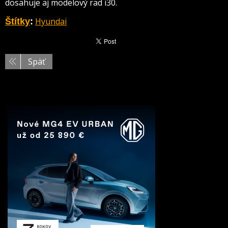
dosahuje aj modelový rad i30.
Hyundai
Štítky
:
Späť