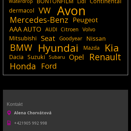
BONTONFILM
Continental
Lidl
Waterdrop
Avon
VW
dermacol
Mercedes-Benz
Peugeot
AAA AUTO
AUDI
Citroen
Volvo
Seat
Mitsubishi
Nissan
Goodyear
Hyundai
Kia
BMW
Mazda
Renault
Opel
Dacia
Suzuki
Subaru
Honda
Ford
Kontakt
Alena Chorvátová
+421905 992 998