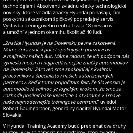
technológiami. Absolventi zvládnu všetky technologické
novinky, ktoré vozidlá značky Hyundai prinášajú, čím
poskytnú zákazníkom špičkový popredajný servis.
Výstavba tréningového centra trvala 18 mesiacov
a umožní v jednom okamihu školiť až 40 ľudí.
„
Značka Hyundai je na Slovensku pevne zakotvená.
Máme čoraz väčší počet spokojných priaznivcov
a majiteľov našich áut. Máme radosť, že ich podpora nás
vyniesla medzi tri najpredávanejšie značky automobilov
na Slovensku. Zároveň sme spokojní aj s kvalitou
pracovníkov a špecialistov našich autorizovaných
partnerov. Keď k tomu pripočítam fakt, že Slovensko je
automobilová veľmoc, je logickým krokom, že sme sa
rozhodli posilniť naše investície a otvárame v Trnave
naše najmodernejšie tréningové centrum
,“ uviedol
Robert Baumgartner, generálny riaditeľ Hyundai Motor
Slovakia.
V Hyundai Training Academy budú prebiehať dva druhy
kurzov. Prvý sa zameria na predajcov, ktorí zvládnu