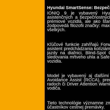
Hyundai SmartSense: Bezpeč
IONIQ 9 je vybavený Hyun
asistenčných a bezpečnostných
prémiové vozidlá, ale ako šta
zodpovedá filozofii značky: ma
všetkých.
Kľúčové funkcie zahŕňajú Forw
asistent predchádzania kolíziám
jazdy na diaľnici, Blind-Spot 
sledovania mŕtveho uhla a Safe
vozidla.
Model je vybavený aj ďalšími 
Avoidance Assist (RCCA), pre
radoch či Driver Attention War
vodiča.
Tieto technológie významne zn
účastníkov cestnej premávky.