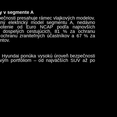
dy v segmente A
ečnosti presahuje rámec vlajkových modelov.
tný elektrický model segmentu A, nedávno
odnotenie od Euro NCAP podľa najnovších
 dospelých cestujúcich, 81 % za ochranu
 ochranu zraniteľných účastníkov a 67 % za
ntov.
že Hyundai ponúka vysokú úroveň bezpečnosti
ovým portfóliom – od najväčších SUV až po