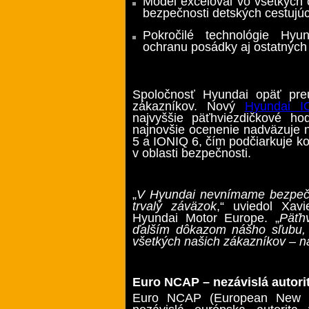
Model exceloval vo všetkých o
bezpečnosti detských cestujú
Pokročilé technológie Hy
ochranu posádky aj ostatných
Spoločnosť Hyundai opäť pre
zákazníkov. Nový
Hyundai I
najvyššie päťhviezdičkové h
najnovšie ocenenie nadväzuje
5 a IONIQ 6, čím podčiarkuje k
v oblasti bezpečnosti.
„
V Hyundai nevnímame bezpečno
trvalý záväzok
,“ uviedol Xavi
Hyundai Motor Europe. „
Päťh
ďalším dôkazom nášho sľubu, 
všetkých našich zákazníkov – n
Euro NCAP – nezávislá autorit
Euro NCAP (European New C