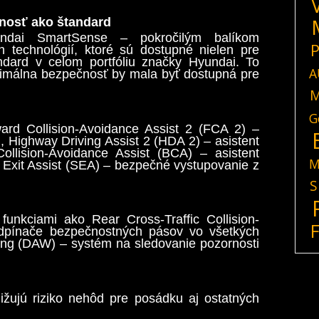
nosť ako štandard
dai SmartSense – pokročilým balíkom
P
 technológií, ktoré sú dostupné nielen pre
ndard v celom portfóliu značky Hyundai. To
A
ximálna bezpečnosť by mala byť dostupná pre
M
G
ard Collision-Avoidance Assist 2 (FCA 2) –
, Highway Driving Assist 2 (HDA 2) – asistent
Collision-Avoidance Assist (BCA) – asistent
M
 Exit Assist (SEA) – bezpečné vystupovanie z
S
funkciami ako Rear Cross-Traffic Collision-
dpínače bezpečnostných pásov vo všetkých
ning (DAW) – systém na sledovanie pozornosti
ižujú riziko nehôd pre posádku aj ostatných