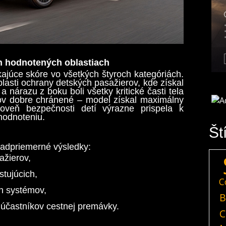
h hodnotených oblastiach
ajúce skóre vo všetkých štyroch kategóriách.
lasti ochrany detských pasažierov, kde získal
 nárazu z boku boli všetky kritické časti tela
kov dobre chránené – model získal maximálny
oveň bezpečnosti detí výrazne prispela k
hodnoteniu.
Št
nadpriemerné výsledky:
ažierov,
tujúcich,
C
h systémov,
B
 účastníkov cestnej premávky.
C