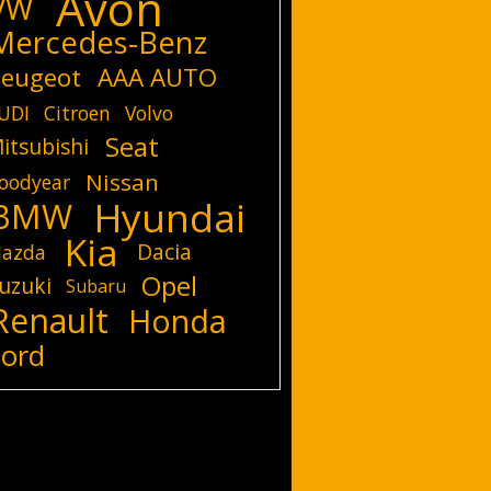
Avon
VW
Mercedes-Benz
eugeot
AAA AUTO
UDI
Citroen
Volvo
Seat
itsubishi
Nissan
oodyear
Hyundai
BMW
Kia
Dacia
azda
Opel
uzuki
Subaru
Renault
Honda
Ford