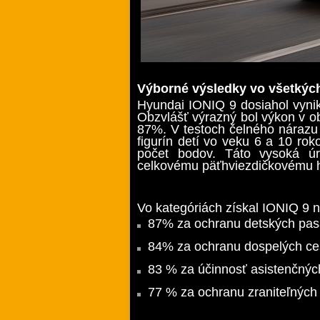
Výborné výsledky vo všetkýc
Hyundai IONIQ 9 dosiahol vynik
Obzvlášť výrazný bol výkon v ob
87%. V testoch čelného nárazu a
figurín detí vo veku 6 a 10 ro
počet bodov. Táto vysoká úr
celkovému päťhviezdičkovému 
Vo kategóriách získal IONIQ 9 
87% za ochranu detských pas
84% za ochranu dospelých ces
83 % za účinnosť asistenčnýc
77 % za ochranu zraniteľných