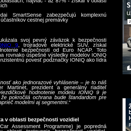
blastiach, najviac - až 87% - získal v oblasti
cich
undai SmartSense zabezpečujú komplexnú
 účastníkov cestnej premávky
ukázala svoj pevný záväzok k bezpečnosti
ONIQ 9
, trojradové elektrické SUV, získal
odnotenie bezpečnosti od Euro NCAP. Toto
 na rovnako úspešné výsledky modelov IONIQ
onzistentnú povesť podznačky IONIQ ako lídra
sť ako jednorazové vyhlásenie – je to náš
er Martinet, prezident a generálny riaditeľ
viezdičkové hodnotenie modelu IONIQ 9 je
že pokročilá ochrana bude štandardom pre
aprieč modelmi aj segmentmi
.“
a v oblasti bezpečnosti vozidiel
ar Assessment Programme) je popredná