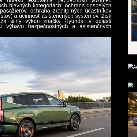
v oblasti testovania bezpečnosti vozidiel.
och hlavných kategóriách: ochrana dospelých
pasažierov, ochrana zraniteľných účastníkov
istov) a účinnosť asistenčných systémov. Zisk
ža silný výkon značky Hyundai v oblasti
tú výbavu bezpečnostných a asistenčných