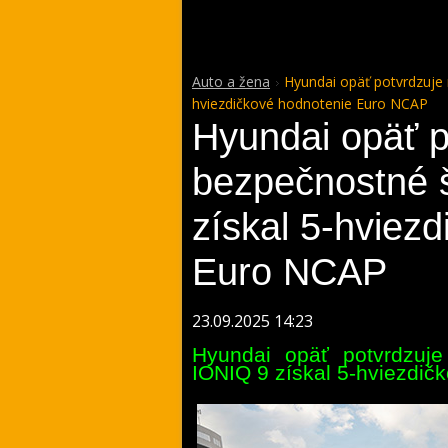
Auto a žena
Hyundai opäť potvrdzuje 
hviezdičkové hodnotenie Euro NCAP
Hyundai opäť p
bezpečnostné 
získal 5-hviez
Euro NCAP
23.09.2025 14:23
Hyundai opäť potvrdzuje
IONIQ 9 získal
5-hviezdič