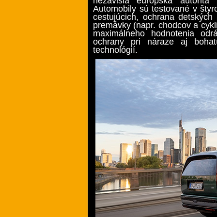
nezávislá európska autorita 
Automobily sú testované v štyr
cestujúcich, ochrana detských 
premávky (napr. chodcov a cykl
maximálneho hodnotenia odrá
ochrany pri náraze aj boha
technológií.