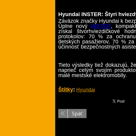
Hyundai INSTER: Štyri hviez
Záväzok značky Hyundai k bezp
Úplne nový
INSTER
, kompak
získal štvorhviezdičkové h
protokolov: 70 % za ochranu
detských pasažierov, 70 % za
účinnosť bezpečnostných asiste
Tieto výsledky tiež dokazujú, 
naprieč celým svojím produkt
malé mestské elektromobily.
Hyundai
Štítky
:
Späť