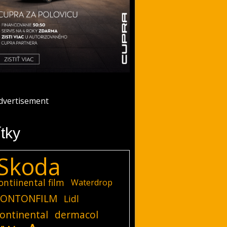
ítky
Skoda
ontiinental film
Waterdrop
ONTONFILM
Lidl
ontinental
dermacol