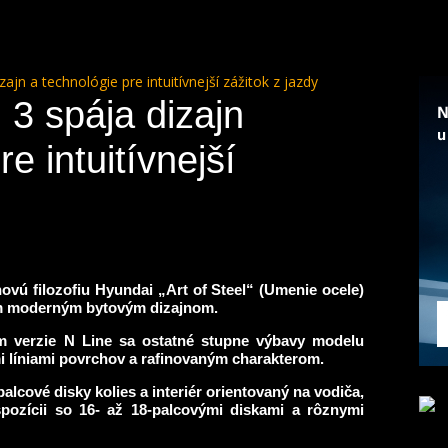
ajn a technológie pre intuitívnejší zážitok z jazdy
3 spája dizajn
e intuitívnejší
vú filozofiu Hyundai „Art of Steel“ (Umenie ocele)
ým moderným bytovým dizajnom.
m verzie N Line sa ostatné stupne výbavy modelu
i líniami povrchov a rafinovaným charakterom.
alcové disky kolies a interiér orientovaný na vodiča,
pozícii so 16- až 18-palcovými diskami a rôznymi