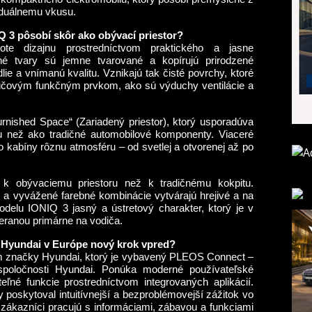
viduálnemu vkusu.
Q 3 pôsobí skôr ako obývací priestor?
te dizajnu prostredníctvom praktického a jasne
vné tvary sú jemne tvarované a kopírujú prirodzené
lie a vnímanú kvalitu. Vznikajú tak čisté povrchy, ktoré
účovým funkčným prvkom, ako sú výduchy ventilácie a
rnished Space“ (Zariadený priestor), ktorý usporadúva
 než ako tradičné automobilové komponenty. Viaceré
o kabíny rôznu atmosféru – od svetlej a otvorenej až po
 k obývaciemu priestoru než k tradičnému kokpitu.
ny a vyvážené farebné kombinácie vytvárajú hrejivé a na
odelu IONIQ 3 jasný a ústretový charakter, ktorý je v
eranou primárne na vodiča.
Hyundai v Európe nový krok vpred?
 značky Hyundai, ktorý je vybavený PLEOS Connect –
spoločnosti Hyundai. Ponúka moderné používateľské
teľné funkcie prostredníctvom integrovaných aplikácií.
poskytoval intuitívnejší a bezproblémovejší zážitok vo
zákazníci pracujú s informáciami, zábavou a funkciami