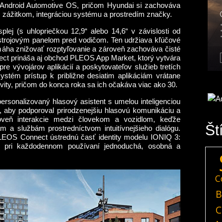
Android Automotive OS, pričom Hyundai si zachováva
 zážitkom, integráciou systému a prostredím značky.
lej (s uhlopriečkou 12,9“ alebo 14,6“ v závislosti od
ístrojovým panelom pred vodičom. Ten udržiava kľúčové
máha znižovať rozptyľovanie a zároveň zachováva čisté
ect prináša aj obchod PLEOS App Market, ktorý vytvára
re vývojárov aplikácií a poskytovateľov služieb tretích
ystém prístup k približne desiatim aplikáciám vrátane
vity, pričom do konca roka sa ich očakáva viac ako 30.
rsonalizovaný hlasový asistent s umelou inteligenciou
, aby podporoval prirodzenejšiu hlasovú komunikáciu a
veň interakcie medzi človekom a vozidlom, keďže
Št
m a službám prostredníctvom intuitívnejšieho dialógu.
PLEOS Connect ústrednú časť identity modelu IONIQ 3:
 je pri každodennom používaní jednoduchá, osobná a
C
B
C