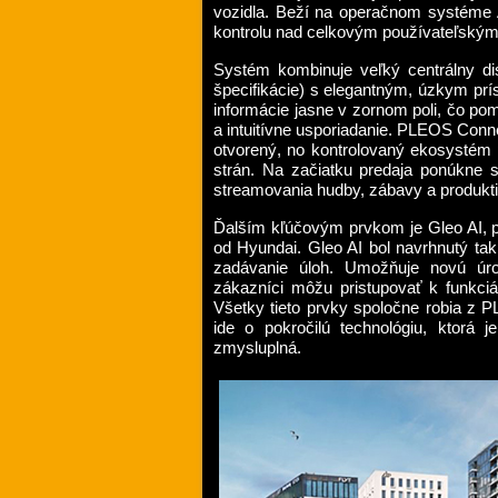
vozidla. Beží na operačnom systéme 
kontrolu nad celkovým používateľským
Systém kombinuje veľký centrálny disp
špecifikácie) s elegantným, úzkym pr
informácie jasne v zornom poli, čo po
a intuitívne usporiadanie. PLEOS Conn
otvorený, no kontrolovaný ekosystém p
strán. Na začiatku predaja ponúkne s
streamovania hudby, zábavy a produkti
Ďalším kľúčovým prvkom je Gleo AI, pe
od Hyundai. Gleo AI bol navrhnutý tak
zadávanie úloh. Umožňuje novú úro
zákazníci môžu pristupovať k funkciá
Všetky tieto prvky spoločne robia z 
ide o pokročilú technológiu, ktorá
zmysluplná.