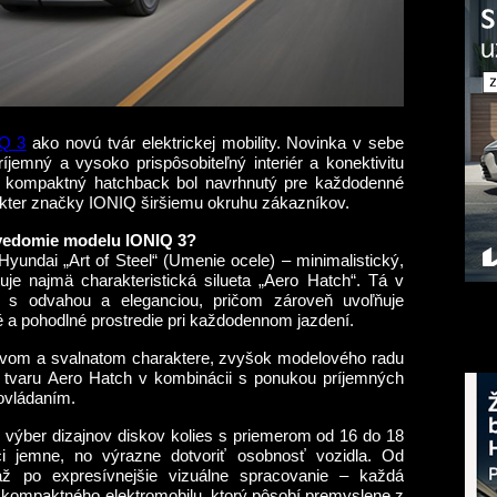
Q 3
ako novú tvár elektrickej mobility. Novinka v sebe
íjemný a vysoko prispôsobiteľný interiér a konektivitu
cký kompaktný hatchback bol navrhnutý pre každodenné
akter značky IONIQ širšiemu okruhu zákazníkov.
avedomie modelu IONIQ 3?
Hyundai „Art of Steel“ (Umenie ocele) – minimalistický,
tuje najmä charakteristická silueta „Aero Hatch“. Tá v
u s odvahou a eleganciou, pričom zároveň uvoľňuje
é a pohodlné prostredie pri každodennom jazdení.
ravom a svalnatom charaktere, zvyšok modelového radu
u tvaru Aero Hatch v kombinácii s ponukou príjemných
 ovládaním.
ký výber dizajnov diskov kolies s priemerom od 16 do 18
 jemne, no výrazne dotvoriť osobnosť vozidla. Od
až po expresívnejšie vizuálne spracovanie – každá
kompaktného elektromobilu, ktorý pôsobí premyslene z