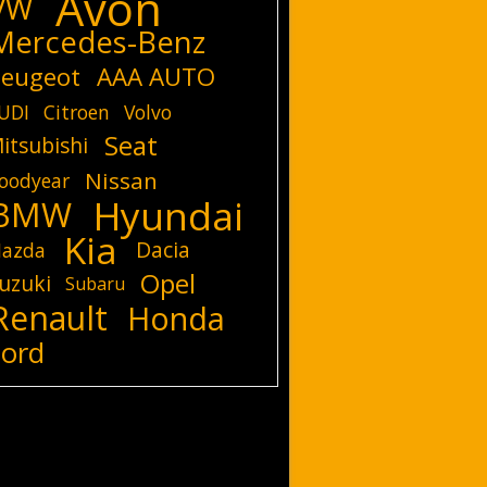
Avon
VW
Mercedes-Benz
eugeot
AAA AUTO
UDI
Citroen
Volvo
Seat
itsubishi
Nissan
oodyear
Hyundai
BMW
Kia
Dacia
azda
Opel
uzuki
Subaru
Renault
Honda
Ford