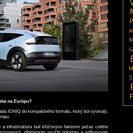
P
A
M
G
M
S
dai na Európu?
adu IONIQ do kompaktného formátu, ktorý bol vyvinutý,
rópu.
 a infraštruktúra boli kľúčovými faktormi počas celého
rozmeroch, efektívnom využití priestoru a veľkorysom