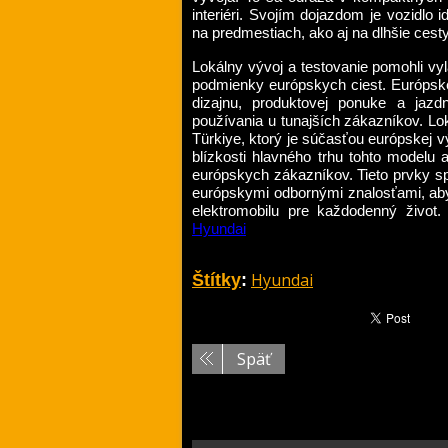
interiéri. Svojím dojazdom je vozidlo
na predmestiach, ako aj na dlhšie cesty
Lokálny vývoj a testovanie pomohli vyl
podmienky európskych ciest. Európske
dizajnu, produktovej ponuke a jazd
používania u tunajších zákazníkov. Lo
Türkiye, ktorý je súčasťou európskej v
blízkosti hlavného trhu tohto modelu
európskych zákazníkov. Tieto prvky sp
európskymi odbornými znalosťami, aby vy
elektromobilu pre každodenný život
Hyundai
.
Hyundai
Štítky
:
Späť