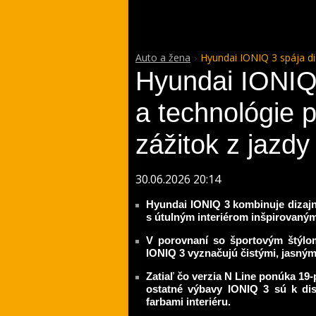
Auto a žena
Hyundai IONIQ 3 spája diz
Hyundai IONIQ 
a technológie pr
zážitok z jazdy
30.06.2026 20:14
Hyundai IONIQ 3 kombinuje dizajno
s útulným interiérom inšpirovan
V porovnaní so športovým štýlo
IONIQ 3 vyznačujú čistými, jasným
Zatiaľ čo verzia N Line ponúka 19-p
ostatné výbavy IONIQ 3 sú k dis
farbami interiéru.