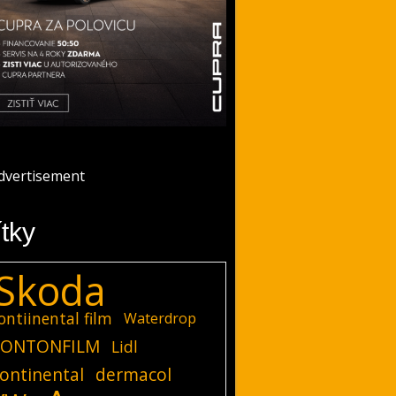
ítky
Skoda
ontiinental film
Waterdrop
ONTONFILM
Lidl
ontinental
dermacol