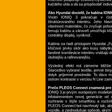
každého uhla a dá sa prispôsobiť indi
Ako Hyundai docielil, že kabína IONI
Vnútri IONIQ 3 pokračuje v čisto
štruktúrovaného interiéru. Jeho hla
vlastnosti materiálov, čo zvyšuje pohod
lemujú kabínu a zároveň umožňujú kľ
centrálny displej, vyniknúť.
Kabína sa riadi prístupom Hyundai „Fu
kľúčové prvky skôr ako kusy nábytku
farebné kombinácie interiéru vnášajú d
útulnejšiu a rafinovanejšiu.
Výsledný efekt má zámerne bližšie
Starostlivo vybrané textílie, jemné tó
dotyk príjemné prostredie. To dáva m
ostrom kontraste s verziou N Line zam
Prečo PLEOS Connect znamená pre 
IONIQ 3 je prvým európskym modelom
infotainmentom novej generácie od 
rozhranie v štýle smartfónu a rozšíri
PLEOS Connect bol navrhnutý tak, aby 
vozidle, a zjednodušuje spôsob, akým 