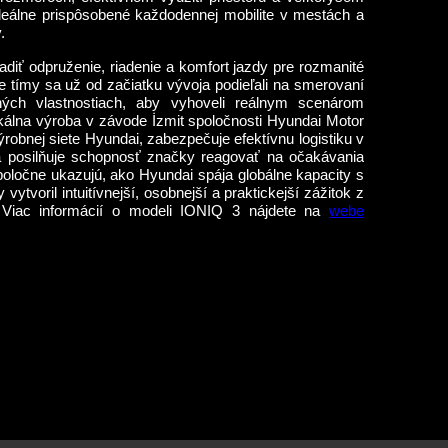
 ideálne prispôsobené každodennej mobilite v mestách a
.
adiť odpruženie, riadenie a komfort jazdy pre rozmanité
 tímy sa už od začiatku vývoja podieľali na smerovaní
ných vlastnostiach, aby vyhoveli reálnym scenárom
kálna výroba v závode İzmit spoločnosti Hyundai Motor
ýrobnej siete Hyundai, zabezpečuje efektívnu logistiku v
 a posilňuje schopnosť značky reagovať na očakávania
oločne ukazujú, ako Hyundai spája globálne kapacity s
tvoril intuitívnejší, osobnejší a praktickejší zážitok z
. Viac informácií o modeli IONIQ 3 nájdete na
webe