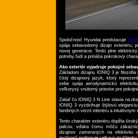
Spoločnosť Hyundai predstavuje
IONI
spája sebavedomý dizajn exteriéru, pr
novej generácie. Tento plne elektri
potreby ľudí a prináša pokrokový char
Ako exteriér vyjadruje pokojné seb
Základom dizajnu IONIQ 3 je filozofia 
čistý dizajnový jazyk, ktorý reprezen
sebe spája aerodynamickú efektivit
veľkorysý vnútorný priestor pre pokojn
Zatiaľ čo IONIQ 3 N Line stavia na d
IONIQ 3 vyzdvihuje štýlovú eleganci
farebných verzií interiéru a intuitívnym
Tento charakter exteriéru dopĺňa širo
palcov, vďaka čomu môžu zákazníci
dizajnov zameraných na efektivitu 
možnosť podporuje celkovú myšlienku 