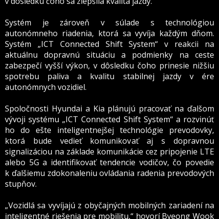
v dôsledku čoho sa zlepšila kvalita jazdy.
Systém je zároveň v súlade s technológiou
autonómneho riadenia, ktorá sa vyvíja každým dňom.
Systém „ICT Connected Shift System“ v reakcii na
aktuálnu dopravnú situáciu a podmienky na ceste
zabezpečí vyšší výkon, v dôsledku čoho prinesie nižšiu
spotrebu paliva a kvalitu stabilnej jazdy v ére
autonómnych vozidiel.
Spoločnosti Hyundai a Kia plánujú pracovať na ďalšom
vývoji systému „ICT Connected Shift System“ a rozvinúť
ho do ešte inteligentnejšej technológie prevodovky,
ktorá bude vedieť komunikovať aj s dopravnou
signalizáciou na základe komunikácie cez pripojenie LTE
alebo 5G a identifikovať tendencie vodičov, čo povedie
k ďalšiemu zdokonaleniu ovládania radenia prevodových
stupňov.
„
Vozidlá sa vyvíjajú z obyčajných mobilných zariadení na
inteligentné riešenia pre mobilitu,“ hovorí Byeong Wook