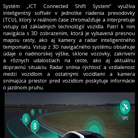
Systém „ICT Connected Shift System“ využíva
inteligentný softvér v jednotke riadenia prevodovky
(TCU), ktorý v reálnom čase zhromažďuje a interpretuje
vstupy od základných technológií vozidla. Patrí k nim
navigácia s 3D zobrazením, ktorá je vybavená presnou
mapou cesty, ako aj kamery a radar inteligentného
tempomatu. Vstup z 3D navigačného systému obsahuje
údaje o nadmorskej výške, sklone vozovky, zakrivení
a rôznych udalostiach na ceste, ako aj aktuálnu
dopravnú situáciu. Radar sníma rýchlosť a vzdialenosť
medzi vozidlom a ostatnými vozidlami a kamera
snímajúca priestor pred vozidlom poskytuje informácie
o jazdnom pruhu.