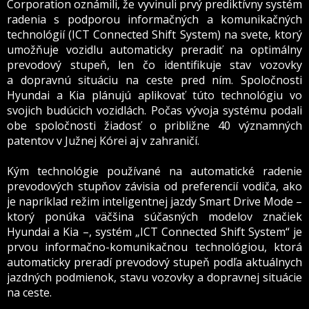
Corporation oznámili, že vyvinuli prvý prediktívny systém
radenia s podporou informačných a komunikačných
technológií (ICT Connected Shift System) na svete, ktorý
umožňuje vozidlu automaticky preradiť na optimálny
prevodový stupeň, len čo identifikuje stav vozovky
a dopravnú situáciu na ceste pred ním. Spoločnosti
Hyundai a Kia plánujú aplikovať túto technológiu vo
svojich budúcich vozidlách. Počas vývoja systému podali
obe spoločnosti žiadosť o približne 40 významných
patentov v Južnej Kórei aj v zahraničí.
Kým technológie používané na automatické radenie
prevodových stupňov závisia od preferencií vodiča, ako
je napríklad režim inteligentnej jazdy Smart Drive Mode –
ktorý ponúka väčšina súčasných modelov značiek
Hyundai a Kia –, systém „ICT Connected Shift System“ je
prvou informačno-komunikačnou technológiou, ktorá
automaticky preradí prevodový stupeň podľa aktuálnych
jazdných podmienok, stavu vozovky a dopravnej situácie
na ceste.