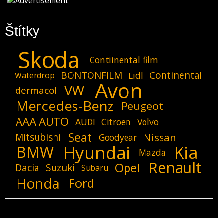
Štítky
Skoda
Contiinental film
BONTONFILM
Continental
Lidl
Waterdrop
Avon
VW
dermacol
Mercedes-Benz
Peugeot
AAA AUTO
AUDI
Citroen
Volvo
Seat
Mitsubishi
Nissan
Goodyear
Hyundai
Kia
BMW
Mazda
Renault
Opel
Dacia
Suzuki
Subaru
Honda
Ford