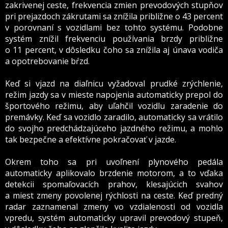
zakrivenej ceste, frekvencia zmien prevodových stupňov
pri prejazdoch zákrutami sa znížila približne o 43 percent
v porovnaní s vozidlami bez tohto systému. Podobne
systém znížil frekvenciu používania brzdy približne
o 11 percent, v dôsledku čoho sa znížila aj únava vodiča
a opotrebovanie bŕzd.
Keď si vjazd na diaľnicu vyžadoval prudké zrýchlenie,
režim jazdy sa v mieste napojenia automaticky prepol do
športového režimu, aby uľahčil vozidlu zaradenie do
premávky. Keď sa vozidlo zaradilo, automaticky sa vrátilo
do svojho predchádzajúceho jazdného režimu, a mohlo
tak bezpečne a efektívne pokračovať v jazde.
Okrem toho sa pri uvoľnení plynového pedála
automaticky aplikovalo brzdenie motorom, a to vďaka
detekcii spomaľovacích prahov, klesajúcich svahov
a miest zmeny povolenej rýchlosti na ceste. Keď predný
radar zaznamenal zmeny vo vzdialenosti od vozidla
vpredu, systém automaticky upravil prevodový stupeň
,