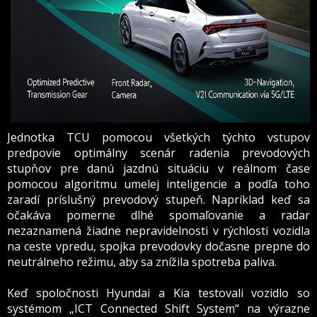
Jednotka TCU pomocou všetkých týchto vstupov
predpovie optimálny scenár radenia prevodových
stupňov pre danú jazdnú situáciu v reálnom čase
pomocou algoritmu umelej inteligencie a podľa toho
zaradí príslušný prevodový stupeň. Napríklad keď sa
očakáva pomerne dlhé spomaľovanie a radar
nezaznamená žiadne nepravidelnosti v rýchlosti vozidla
na ceste vpredu, spojka prevodovky dočasne prepne do
neutrálneho režimu, aby sa znížila spotreba paliva.
Keď spoločnosti Hyundai a Kia testovali vozidlo so
systémom „ICT Connected Shift System“ na výrazne