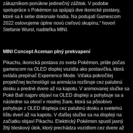
zákazníkom ponúkne jedinečný zážitok. V podobe
spolupráce s Pokémon sa spájajú dve ikonické postavy,
ktoré sa k sebe dokonale hodia. Na podujatí Gamescom
2022 oslovujeme úplne novú cieľovú skupinu,“ hovorí
Stefanie Wurst, riaditeľka MINI.
MINI Concept Aceman plný prekvapení
Pikachu, ikonická postava zo sveta Pokémon, príde počas
gamescom na OLED displej vozidla ako postavička, ktorá
ovláda prepínač Experience Mode. Vďaka pokročilej
projekčnej technológii sa animácia rozširuje cez palubnú
dosku a predné dvere až na kapotu. V animovanej slučke sa
Poké Ball najprv objaví na OLED displeji a pohybuje sa a
následne sa otvorí v modrej žiare, ktorá sa pôsobivo
pohybuje z OLED displeja cez palubnú dosku a svetelnú
lištu dverí až na kapotu. V ďalšej slučke sa na displeji na
začiatku objaví Pikachu. Elektrický Pokémon spustí jasný
žltý bleskový útok, ktorý prechádza vozidlom cez dvere až