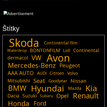
Štítky
Skoda
Contiinental film
BONTONFILM
Continental
Lidl
Waterdrop
Avon
VW
dermacol
Mercedes-Benz
Peugeot
AAA AUTO
AUDI
Citroen
Volvo
Seat
Mitsubishi
Nissan
Goodyear
Hyundai
Kia
BMW
Mazda
Renault
Opel
Dacia
Suzuki
Subaru
Honda
Ford