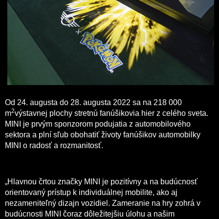
Od 24. augusta do 28. augusta 2022 sa na 218 000
2
m
výstavnej plochy stretnú fanúšikovia hier z celého sveta.
MINI je prvým sponzorom podujatia z automobilového
sektora a plní sľub obohatiť životy fanúšikov automobilky
MINI o radosť a rozmanitosť.
„Hlavnou črtou značky MINI je pozitívny a na budúcnosť
orientovaný prístup k individuálnej mobilite, ako aj
nezameniteľný dizajn vozidiel. Zameranie na hry zohrá v
budúcnosti MINI čoraz dôležitejšiu úlohu a našim