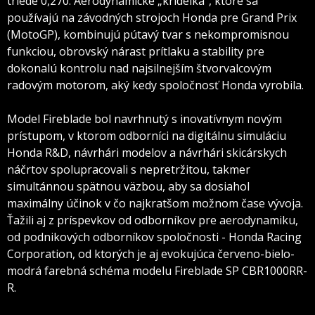
triede 0,270. Aerodynamické „krídelká“, ktoré sa
používajú na závodných strojoch Honda pre Grand Prix
(MotoGP), kombinujú pútavý tvar s nekompromisnou
funkciou, obrovský nárast prítlaku a stability pre
dokonalú kontrolu nad najsilnejším štvorvalcovým
radovým motorom, aký kedy spoločnosť Honda vyrobila.
Model Fireblade bol navrhnutý s inovatívnym novým
prístupom, v ktorom odborníci na digitálnu simuláciu
Honda R&D, návrhári modelov a návrhári skicárskych
náčrtov spolupracovali s nepretržitou, takmer
simultánnou spätnou väzbou, aby sa dosiahol
maximálny účinok v čo najkratšom možnom čase vývoja.
Ťažili aj z príspevkov od odborníkov pre aerodynamiku,
od podnikových odborníkov spoločnosti - Honda Racing
Corporation, od ktorých je aj evokujúca červeno-bielo-
modrá farebná schéma modelu Fireblade SP CBR1000RR-
R.