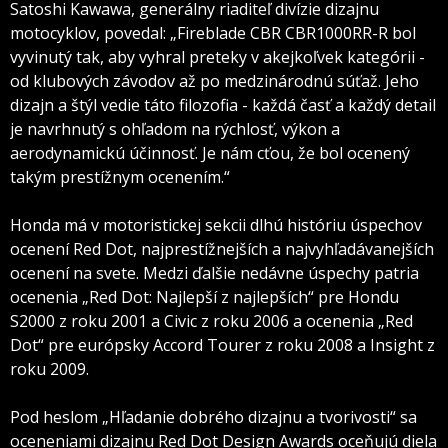
Satoshi Kawawa, generálny riaditeľ divízie dizajnu
motocyklov, povedal: „Fireblade CBR CBR1000RR-R bol
vyvinutý tak, aby vyhral preteky v akejkoľvek kategórii -
od klubových závodov až po medzinárodnú súťaž. Jeho
dizajn a štýl vedie táto filozofia - každá časť a každý detail
je navrhnutý s ohľadom na rýchlosť, výkon a
aerodynamickú účinnosť. Je nám cťou, že bol ocenený
takým prestížnym ocenením.“
Honda má v motoristickej sekcii dlhú históriu úspechov
ocenení Red Dot, najprestížnejších a najvyhľadávanejších
ocenení na svete. Medzi ďalšie nedávne úspechy patria
ocenenia „Red Dot: Najlepší z najlepších“ pre Hondu
S2000 z roku 2001 a Civic z roku 2006 a ocenenia „Red
Dot“ pre európsky Accord Tourer z roku 2008 a Insight z
roku 2009.
Pod heslom „Hľadanie dobrého dizajnu a tvorivosti“ sa
oceneniami dizajnu Red Dot Design Awards oceňujú diela