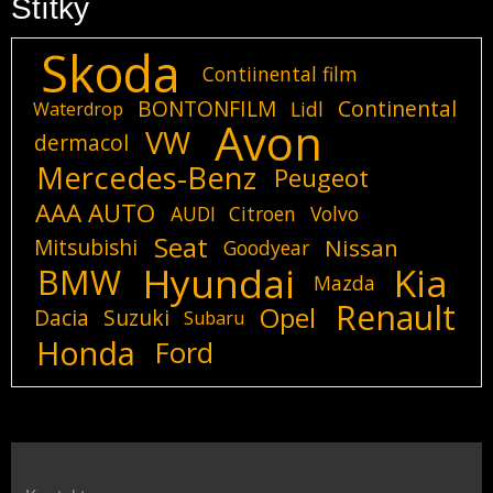
Štítky
Skoda
Contiinental film
BONTONFILM
Continental
Lidl
Waterdrop
Avon
VW
dermacol
Mercedes-Benz
Peugeot
AAA AUTO
AUDI
Citroen
Volvo
Seat
Mitsubishi
Nissan
Goodyear
Hyundai
Kia
BMW
Mazda
Renault
Opel
Dacia
Suzuki
Subaru
Honda
Ford