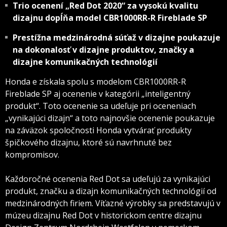
Trio ocenení „Red Dot 2020“ za vysokú kvalitu
dizajnu dopĺňa model CBR1000RR-R Fireblade SP
Prestížna medzinárodná súťaž v dizajne poukazuje
na dokonalosť v dizajne produktov, značky a
dizajne komunikačných technológií
Honda e získala spolu s modelom CBR1000RR-R
Fireblade SP aj ocenenie v kategórii „inteligentný
produkt“. Toto ocenenie sa udeľuje pri oceneniach
„vynikajúci dizajn“ a toto najnovšie ocenenie poukazuje
na záväzok spoločnosti Honda vytvárať produkty
špičkového dizajnu, ktoré sú navrhnuté bez
kompromisov.
Každoročné ocenenia Red Dot sa udeľujú za vynikajúci
produkt, značku a dizajn komunikačných technológií od
medzinárodných firiem. Víťazné výrobky sa predstavujú v
múzeu dizajnu Red Dot v historickom centre dizajnu