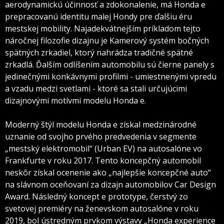
aerodynamickú účinnosť a zdokonalenie, má Honda e
prepracovanú identitu malej Hondy pre ďalšiu éru
mestskej mobility. Najadekvátnejším príkladom tejto
náročnej filozofie dizajnu je Kamerový systém bočných
spätných zrkadiel, ktorý nahrádza tradičné spätné
zrkadlá. Ďalším odlíšením automobilu sú čierne panely s
jedinečnými konkávnymi profilmi - umiestnenými vpredu
a vzadu medzi svetlami - ktoré sa stali určujúcimi
dizajnovými motívmi modelu Honda e.
Moderný štýl modelu Honda e získal medzinárodné
uznanie od svojho prvého predvedenia v segmente
„mestský elektromobil“ (Urban EV) na autosalóne vo
Frankfurte v roku 2017. Tento koncepčný automobil
neskôr získal ocenenie ako „najlepšie koncepčné auto“
na slávnom oceňovaní za dizajn automobilov Car Design
Award. Následný koncept e prototype, čerstvý zo
svetovej premiéry na ženevskom autosalóne v roku
2019, bol ústredným prvkom výstavy „Honda experience