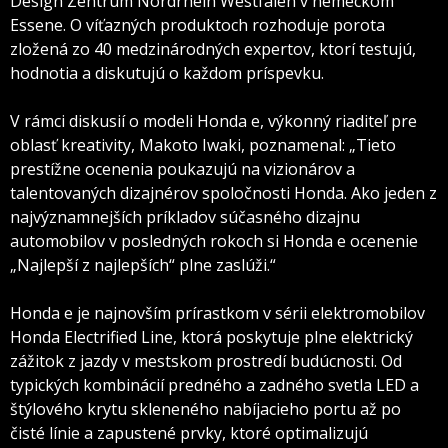
Design Zentrum Nordrhein Westfalen v nemeckom
Essene. O víťazných produktoch rozhoduje porota
zložená zo 40 medzinárodných expertov, ktorí testujú,
hodnotia a diskutujú o každom príspevku.
V rámci diskusií o modeli Honda e, výkonný riaditeľ pre
oblasť kreativity, Makoto Iwaki, poznamenal: „Tieto
prestížne ocenenia poukazujú na vizionárov a
talentovaných dizajnérov spoločnosti Honda. Ako jeden z
najvýznamnejších príkladov súčasného dizajnu
automobilov v posledných rokoch si Honda e ocenenie
„Najlepší z najlepších“ plne zaslúži.“
Honda e je najnovším prírastkom v sérii elektromobilov
Honda Electrified Line, ktorá poskytuje plne elektrický
zážitok z jazdy v mestskom prostredí budúcnosti. Od
typických kombinácií predného a zadného svetla LED a
štýlového krytu skleneného nabíjacieho portu až po
čisté línie a zapustené prvky, ktoré optimalizujú