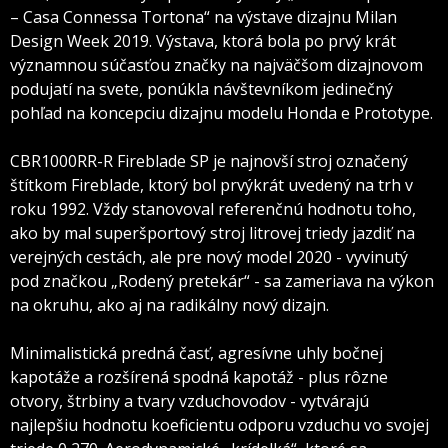
– Casa Connessa Tortona“ na výstave dizajnu Milan
Design Week 2019. Výstava, ktorá bola po prvý krát
významnou súčasťou značky na najväčšom dizajnovom
podujatí na svete, ponúkla návštevníkom jedinečný
pohľad na koncepciu dizajnu modelu Honda e Prototype.
CBR1000RR-R Fireblade SP je najnovší stroj označený
štítkom Fireblade, ktorý bol prvýkrát uvedený na trh v
roku 1992. Vždy stanovoval referenčnú hodnotu toho,
ako by mal superšportový stroj litrovej triedy jazdiť na
verejných cestách, ale pre nový model 2020 - vyvinutý
pod značkou „Rodený pretekár“ - sa zameriava na výkon
na okruhu, ako aj na radikálny nový dizajn.
Minimalistická predná časť, agresívne uhly bočnej
kapotáže a rozšírená spodná kapotáž - plus rôzne
otvory, štrbiny a tvary vzduchovodov - vytvárajú
najlepšiu hodnotu koeficientu odporu vzduchu vo svojej