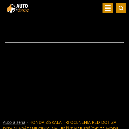
Auto a žena
HONDA ZÍSKALA TRI OCENENIA RED DOT ZA
DIZAJN, VRÁTANE CENY „NAJLEPŠÍ Z NAJLEPŠÍCH“ ZA MODEL