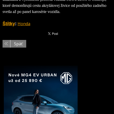
ktoré demonštrujú cestu akrylátovej živice od použitého zadného
svetla až po panel karosérie vozidla.
Honda
Štítky
:
Späť