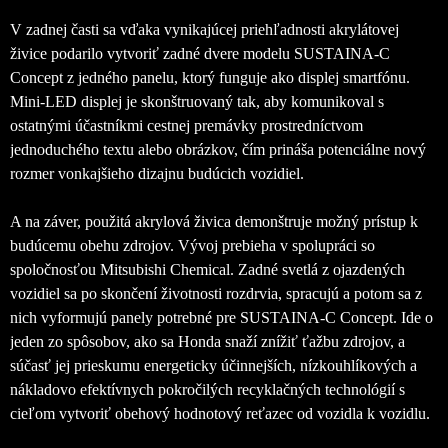
V zadnej časti sa vďaka vynikajúcej priehľadnosti akrylátovej
živice podarilo vytvoriť zadné dvere modelu SUSTAINA-C
Concept z jedného panelu, ktorý funguje ako displej smartfónu.
Mini-LED displej je skonštruovaný tak, aby komunikoval s
ostatnými účastníkmi cestnej premávky prostredníctvom
jednoduchého textu alebo obrázkov, čím prináša potenciálne nový
rozmer vonkajšieho dizajnu budúcich vozidiel.
A na záver, použitá akrylová živica demonštruje možný prístup k
budúcemu obehu zdrojov. Vývoj prebieha v spolupráci so
spoločnosťou Mitsubishi Chemical. Zadné svetlá z ojazdených
vozidiel sa po skončení životnosti rozdrvia, spracujú a potom sa z
nich vyformujú panely potrebné pre SUSTAINA-C Concept. Ide o
jeden zo spôsobov, ako sa Honda snaží znížiť ťažbu zdrojov, a
súčasť jej prieskumu energeticky účinnejších, nízkouhlíkových a
nákladovo efektívnych pokročilých recyklačných technológií s
cieľom vytvoriť obehový hodnotový reťazec od vozidla k vozidlu.