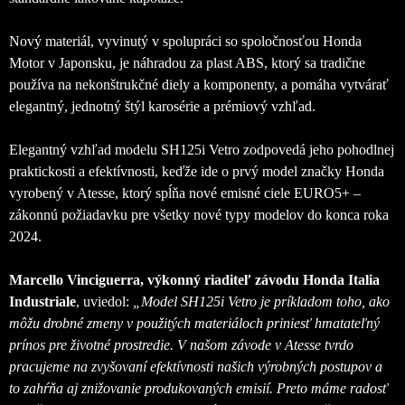
Nový materiál, vyvinutý v spolupráci so spoločnosťou Honda
Motor v Japonsku, je náhradou za plast ABS, ktorý sa tradične
používa na nekonštrukčné diely a komponenty, a pomáha vytvárať
elegantný, jednotný štýl karosérie a prémiový vzhľad.
Elegantný vzhľad modelu SH125i Vetro zodpovedá jeho pohodlnej
praktickosti a efektívnosti, keďže ide o prvý model značky Honda
vyrobený v Atesse, ktorý spĺňa nové emisné ciele EURO5+ –
zákonnú požiadavku pre všetky nové typy modelov do konca roka
2024.
Marcello Vinciguerra, výkonný riaditeľ závodu Honda Italia
Industriale
, uviedol:
„Model SH125i Vetro je príkladom toho, ako
môžu drobné zmeny v použitých materiáloch priniesť hmatateľný
prínos pre životné prostredie. V našom závode v Atesse tvrdo
pracujeme na zvyšovaní efektívnosti našich výrobných postupov a
to zahŕňa aj znižovanie produkovaných emisií. Preto máme radosť