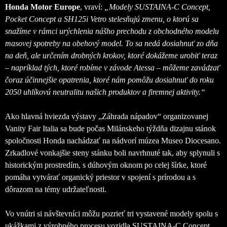
Honda Motor Europe
, vraví:
„Modely SUSTAINA-C Concept,
Pocket Concept a SH125i Vetro stelesňujú zmenu, o ktorú sa
snažíme v rámci urýchlenia nášho prechodu z obchodného modelu
masovej spotreby na obehový model. To sa nedá dosiahnuť zo dňa
na deň, ale určením drobných krokov, ktoré dokážeme urobiť teraz
– napríklad tých, ktoré robíme v závode Atessa – môžeme zavádzať
čoraz účinnejšie opatrenia, ktoré nám pomôžu dosiahnuť do roku
2050 uhlíkovú neutralitu našich produktov a firemnej aktivity.“
Ako hlavná hviezda výstavy „Záhrada nápadov“ organizovanej
Vanity Fair Italia sa bude počas Milánskeho týždňa dizajnu stánok
spoločnosti Honda nachádzať na nádvorí múzea Museo Diocesano.
Zrkadlové vonkajšie steny stánku boli navrhnuté tak, aby splynuli s
historickým prostredím, s dúhovým oknom po celej šírke, ktoré
pomáha vytvárať organický priestor v spojení s prírodou a s
dôrazom na témy udržateľnosti.
Vo vnútri si návštevníci môžu pozrieť tri vystavené modely spolu s
ukážkami z výrobného procesu vozidla SUSTAINA-C Concept,