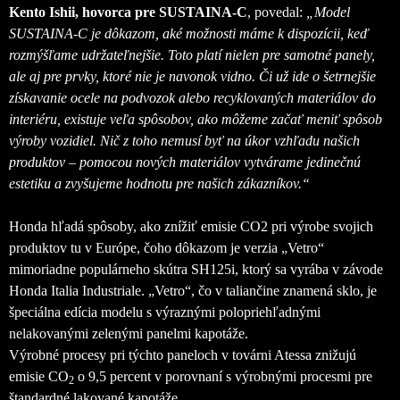
Kento Ishii, hovorca pre SUSTAINA-C
, povedal:
„Model
SUSTAINA-C je dôkazom, aké možnosti máme k dispozícii, keď
rozmýšľame udržateľnejšie. Toto platí nielen pre samotné panely,
ale aj pre prvky, ktoré nie je navonok vidno. Či už ide o šetrnejšie
získavanie ocele na podvozok alebo recyklovaných materiálov do
interiéru, existuje veľa spôsobov, ako môžeme začať meniť spôsob
výroby vozidiel. Nič z toho nemusí byť na úkor vzhľadu našich
produktov – pomocou nových materiálov vytvárame jedinečnú
estetiku a zvyšujeme hodnotu pre našich zákazníkov.“
Honda hľadá spôsoby, ako znížiť emisie CO2 pri výrobe svojich
produktov tu v Európe, čoho dôkazom je verzia „Vetro“
mimoriadne populárneho skútra SH125i, ktorý sa vyrába v závode
Honda Italia Industriale. „Vetro“, čo v taliančine znamená sklo, je
špeciálna edícia modelu s výraznými polopriehľadnými
nelakovanými zelenými panelmi kapotáže.
Výrobné procesy pri týchto paneloch v továrni Atessa znižujú
emisie CO
o 9,5 percent v porovnaní s výrobnými procesmi pre
2
štandardné lakované kapotáže.