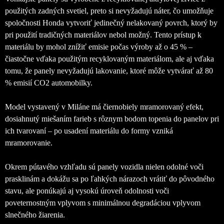
použitých zadných svetiel, preto si nevyžadujú náter, čo umožňuje
spoločnosti Honda vytvoriť jedinečný nelakovaný povrch, ktorý by
pri použití tradičných materiálov nebol možný. Tento prístup k
materiálu by mohol znížiť emisie počas výroby až o 45 % –
čiastočne vďaka použitým recyklovaným materiálom, ale aj vďaka
tomu, že panely nevyžadujú lakovanie, ktoré môže vytvárať až 80
% emisií CO2 automobilky.
Model vystavený v Miláne má čiernobiely mramorovaný efekt,
dosiahnutý miešaním farieb s rôznym bodom topenia do panelov pri
ich tvarovaní – po usadení materiálu do formy vzniká
mramorovanie.
Okrem pútavého vzhľadu sú panely vozidla nielen odolné voči
prasklinám a dokážu sa po ľahkých nárazoch vrátiť do pôvodného
stavu, ale ponúkajú aj vysokú úroveň odolnosti voči
poveternostným vplyvom s minimálnou degradáciou vplyvom
slnečného žiarenia.