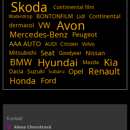
Skoda
Contiinental film
BONTONFILM
Continental
Lidl
Waterdrop
Avon
VW
dermacol
Mercedes-Benz
Peugeot
AAA AUTO
AUDI
Citroen
Volvo
Seat
Mitsubishi
Nissan
Goodyear
Hyundai
Kia
BMW
Mazda
Renault
Opel
Dacia
Suzuki
Subaru
Honda
Ford
Kontakt
Alena Chorvátová