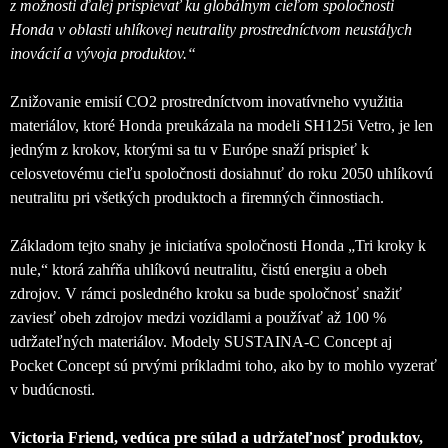
z možnosti ďalej prispievať ku globálnym cieľom spoločnosti
Honda v oblasti uhlíkovej neutrality prostredníctvom neustálych
inovácií a vývoja produktov.“
Znižovanie emisií CO2 prostredníctvom inovatívneho využitia
materiálov, ktoré Honda preukázala na modeli SH125i Vetro, je len
jedným z krokov, ktorými sa tu v Európe snaží prispieť k
celosvetovému cieľu spoločnosti dosiahnuť do roku 2050 uhlíkovú
neutralitu pri všetkých produktoch a firemných činnostiach.
Základom tejto snahy je iniciatíva spoločnosti Honda „Tri kroky k
nule,“ ktorá zahŕňa uhlíkovú neutralitu, čistú energiu a obeh
zdrojov. V rámci posledného kroku sa bude spoločnosť snažiť
zaviesť obeh zdrojov medzi vozidlami a používať až 100 %
udržateľných materiálov. Modely SUSTAINA-C Concept aj
Pocket Concept sú prvými príkladmi toho, ako by to mohlo vyzerať
v budúcnosti.
Victoria Friend, vedúca pre súlad a udržateľnosť produktov,