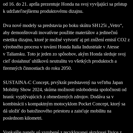
od 16. do 21. apríla prezentuje Honda na svoj vyvíjajúci sa prístup
k udržateľnejšiemu produktovému dizajnu.
Dva nové modely sa predstavia po boku skútra SH125i „Vetro“,
aby demonštrovali inovatívne použitie materiálov a jedinečnú
estetiku dizajnu, ktoré je možné vytvoriť aj pri znížení emisií CO2 z
výrobného procesu v továrni Honda Italia Industriale v Atesse
v Taliansku.
Toto je jeden zo spôsobov, akým Honda sleduje svoj
cieľ dosiahnuť uhlíkovú neutralitu vo všetkých produktoch a
firemných činnostiach do roku 2050.
SUSTAINA-C Concept, prvýkrát predstavený na veľtrhu Japan
Mobility Show 2024, skúma možnosti oslobodenia spoločnosti od
hraníc vyplývajúcich z obmedzených zdrojov. Dodáva sa v
kombinácii s kompaktným motocyklom Pocket Concept, ktorý sa
dá uložiť do batožinového priestoru a zaisťuje mobilitu na
poslednom kilometri.
Vonkajšie panely sú vyrobené z recyklovanej akrylovej živice z