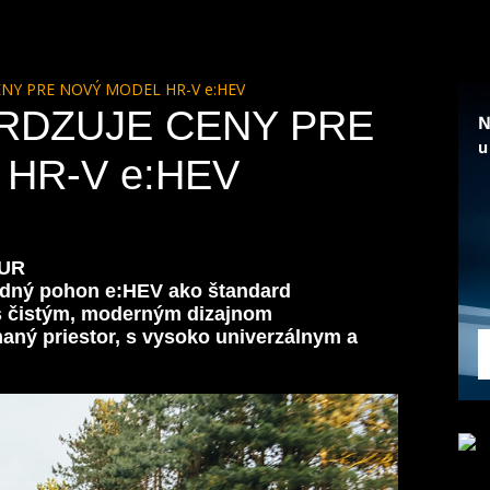
NY PRE NOVÝ MODEL HR-V e:HEV
RDZUJE CENY PRE
HR-V e:HEV
EUR
ridný pohon e:HEV ako štandard
s čistým, moderným dizajnom
naný priestor, s vysoko univerzálnym a