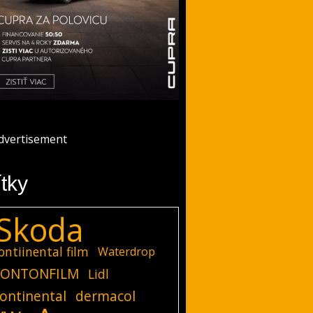
ítky
Skoda
ontiinental film
Waterdrop
ONTONFILM
Lidl
ontinental
dermacol