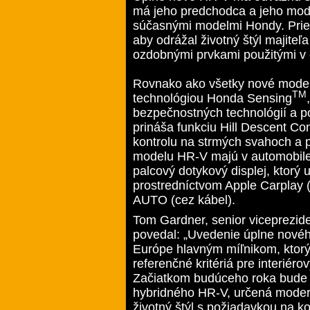
má jeho predchodca a jeho mode
súčasnými modelmi Hondy. Priest
aby odrážal životný štýl majiteľ
ozdobnými prvkami použitými v 
Rovnako ako všetky nové model
TM
technológiou Honda Sensing
bezpečnostných technológií a p
prináša funkciu Hill Descent Con
kontrolu na strmých svahoch a p
modelu HR-V majú v automobile 
palcový dotykový displej, ktorý
prostredníctvom Apple Carplay (
AUTO (cez kábel).
Tom Gardner, senior viceprezid
povedal: „Uvedenie úplne nové
Európe hlavným míľnikom, ktor
referenčné kritériá pre interiéro
Začiatkom budúceho roka bude k 
hybridného HR-V, určená moder
životný štýl s požiadavkou na ko