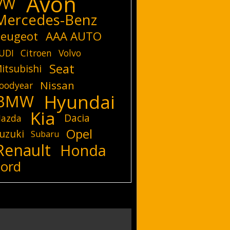
Avon
VW
Mercedes-Benz
eugeot
AAA AUTO
UDI
Citroen
Volvo
Seat
itsubishi
Nissan
oodyear
Hyundai
BMW
Kia
Dacia
azda
Opel
uzuki
Subaru
Renault
Honda
Ford