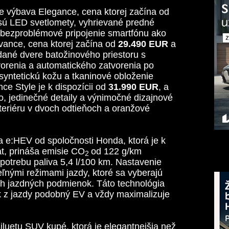
výbava Elegance, cena ktorej začína od
 sú LED svetlomety, vyhrievané predné
a bezproblémové pripojenie smartfónu ako
vance, cena ktorej začína od
29.490 EUR
a
dané dvere batožinového priestoru s
orenia a automatického zatvorenia po
 syntetickú kožu a tkaninové obloženie
ce Style je k dispozícii od
31.990 EUR
, a
, jedinečné detaily a výnimočné dizajnové
xteriéru v dvoch odtieňoch a oranžové
 e:HEV od spoločnosti Honda, ktorá je k
át, prináša emisie CO
od 122 g/km
2
otrebu paliva 5,4 l/100 km. Nastavenie
ľnými režimami jazdy, ktoré sa vyberajú
ch jazdných podmienok. Táto technológia
tok z jazdy podobný EV a vždy maximalizuje
uetu SUV kupé, ktorá je elegantnejšia než