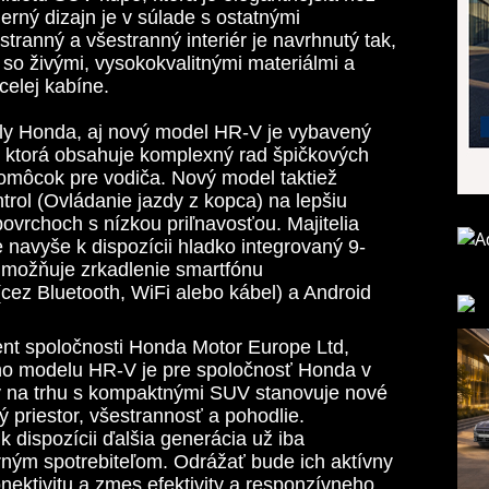
rný dizajn je v súlade s ostatnými
ranný a všestranný interiér je navrhnutý tak,
a so živými, vysokokvalitnými materiálmi a
celej kabíne.
y Honda, aj nový model HR-V je vybavený
, ktorá obsahuje komplexný rad špičkových
omôcok pre vodiča. Nový model taktiež
trol (Ovládanie jazdy z kopca) na lepšiu
ovrchoch s nízkou priľnavosťou. Majitelia
navyše k dispozícii hladko integrovaný 9-
 umožňuje zrkadlenie smartfónu
cez Bluetooth, WiFi alebo kábel) a Android
ent spoločnosti Honda Motor Europe Ltd,
ho modelu HR-V je pre spoločnosť Honda v
ý na trhu s kompaktnými SUV stanovuje nové
vý priestor, všestrannosť a pohodlie.
dispozícii ďalšia generácia už iba
ným spotrebiteľom. Odrážať bude ich aktívny
nektivitu a zmes efektivity a responzívneho