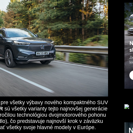
h pre všetky výbavy nového kompaktného SUV
UR
sú všetky varianty tejto najnovšej generácie
očilou technológiou dvojmotorového pohonu
dlo), čo predstavuje najnovší krok v záväzku
vať všetky svoje hlavné modely v Európe.