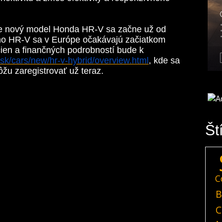
ne nový model Honda HR-V sa začne už od
o HR-V sa v Európe očakávajú začiatkom
en a finančných podrobností bude k
sk/cars/new/hr-v-hybrid/overview.html
, kde sa
ôžu zaregistrovať už teraz.
Št
C
B
C