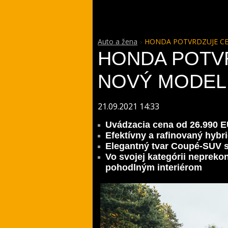
Auto a žena
HONDA POTVRDZUJE CE
HONDA POTV
NOVÝ MODEL 
21.09.2021 14:33
Uvádzacia cena od 26.990 
Efektívny a rafinovaný hyb
Elegantný tvar Coupé-SUV 
Vo svojej kategórii nepreko
pohodlným interiérom