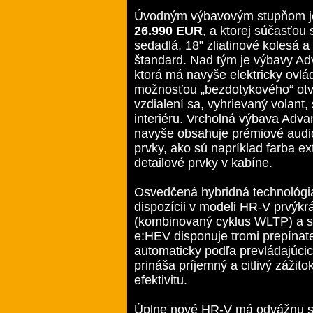
Úvodným výbavovým stupňom je 
26.990 EUR
, a ktorej súčasťou
sedadlá, 18” zliatinové kolesá 
štandard. Nad tým je výbavy Ad
ktorá má navyše elektricky ovlá
možnosťou „bezdotykového“ otv
vzdialení sa, vyhrievaný volant,
interiéru. Vrcholná výbava Advan
navyše obsahuje prémiové audio
prvky, ako sú napríklad farba e
detailové prvky v kabíne.
Osvedčená hybridná technológia
dispozícii v modeli HR-V prvýkr
(kombinovaný cyklus WLTP) a sp
e:HEV disponuje tromi prepínate
automaticky podľa prevládajúci
prináša príjemný a citlivý záži
efektivitu.
Úplne nové HR-V má odvážnu sil