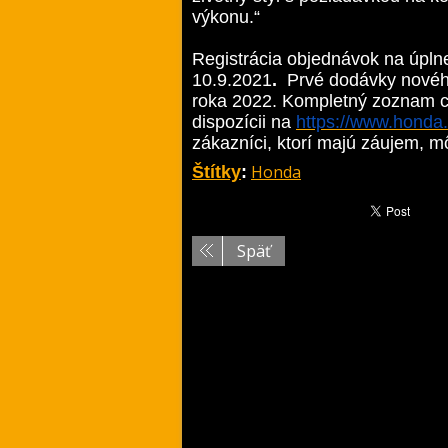
výkonu.“
Registrácia objednávok na úpl
10.9.2021
.
Prvé dodávky novéh
roka 2022. Kompletný zoznam ci
dispozícii na
https://www.honda.
zákazníci, ktorí majú záujem, m
Honda
Štítky
:
Späť