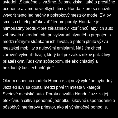
uviedol: „Skutočne si vážime, že sme získali takéto prestížne
ocenenie a v mene všetkých tímov Honda, ktoré sa snažili
vytvoriť tento jedinečný a pokrokový mestský model EV by
sme sa chceli poďakovať členom poroty. Honda e je
mimoriadny produkt pre zákazníkov, ktorí chcú, aby ich auto
zohrávalo ústrednú rolu pri vytváraní plynulého prepojenia
medzi rôznymi stránkami ich života, a pritom plnilo výzvu
mestskej mobility s nulovými emisiami. Náš tím chcel
zároveň vytvoriť dizajn, ktorý bol pre zákazníkov príťažlivý
priateľským, ľudským spôsobom, nie ako chladný a
bezduchý kus technológie.“
Okrem úspechu modelu Honda e, aj nový výlučne hybridný
Jazz e:HEV sa dostal medzi prvé tri miesta v kategórii
Svetové mestské auto. Porota chválila Hondu Jazz za jej
efektívnu a citlivú pohonnú jednotku, šikovné usporiadanie a
pôsobivý interiérový priestor, ako aj výnimočné pohodlie.