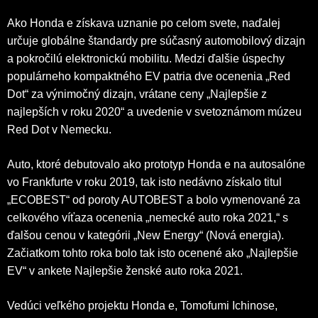
Ako Honda e získava uznanie po celom svete, naďalej
určuje globálne štandardy pre súčasný automobilový dizajn
a pokročilú elektronickú mobilitu. Medzi ďalšie úspechy
populárneho kompaktného EV patria dve ocenenia „Red
Dot“ za výnimočný dizajn, vrátane ceny „Najlepšie z
najlepších v roku 2020“ a uvedenie v svetoznámom múzeu
Red Dot v Nemecku.
Auto, ktoré debutovalo ako prototyp Honda e na autosalóne
vo Frankfurte v roku 2019, tak isto nedávno získalo titul
„ECOBEST“ od poroty AUTOBEST a bolo vymenované za
celkového víťaza ocenenia „nemecké auto roka 2021,“ s
ďalšou cenou v kategórii „New Energy“ (Nová energia).
Začiatkom tohto roka bolo tak isto ocenené ako „Najlepšie
EV“ v ankete Najlepšie ženské auto roka 2021.
Vedúci veľkého projektu Honda e, Tomofumi Ichinose,