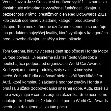
Verzie Jazz a Jazz Crosstar si nedávno vyslúžili uznanie za
dosiahnutie mimoriadne vyváženej funkčnosti, dizajnu a
bezpečnosti v rámci prestížnych cien Red Dot Awards 2021,
kde získali ocenenie v žiadanej kategórii produktového
dizajnu. Toto medzinárodne uznávané ocenenie sa udeľuje
iba produktom najvyššej kvality, ktoré vynikajú v kategóriách
produktového dizajnu, značky a komunikácie.
Tom Gardner, hlavný viceprezident ‎spoločnosti Honda Motor
Europe povedal: „Nesmierne nás teší tento výsledok a
neutíchajúca podpora od organizácie World Car Awards.
Keď vyvíjame nové produkty, vždy sa snažíme vytvoriť
niečo, čo budú ľudia oceňovať nielen kvôli špecifikáciám.
Autá, ktoré kombinujú základné hodnoty značky Honda a
prinášajú úžitok zodpovedajúci dnešnej dobe. Autá, ktoré sú
iné a vždy majú v centre záujmu zákazníka. Sme nesmierne
spokojní, keď vidíme, že toto úsilie porota World Car Awards
oceňuje a ďakujeme jej za túto poctu.“