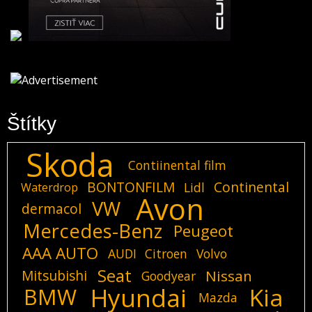
Štítky
Skoda
Contiinental film
BONTONFILM
Continental
Lidl
Waterdrop
Avon
VW
dermacol
Mercedes-Benz
Peugeot
AAA AUTO
AUDI
Citroen
Volvo
Seat
Mitsubishi
Nissan
Goodyear
Hyundai
Kia
BMW
Mazda