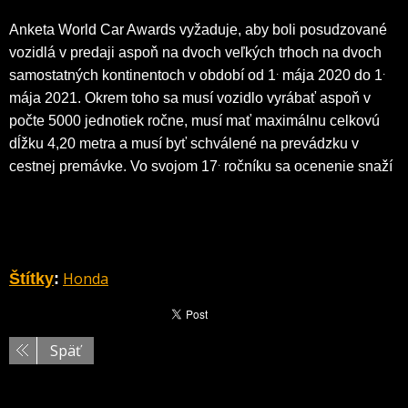
Anketa World Car Awards vyžaduje, aby boli posudzované
vozidlá v predaji aspoň na dvoch veľkých trhoch na dvoch
.
.
samostatných kontinentoch v období od 1
mája 2020 do 1
mája 2021. Okrem toho sa musí vozidlo vyrábať aspoň v
počte 5000 jednotiek ročne, musí mať maximálnu celkovú
dĺžku 4,20 metra a musí byť schválené na prevádzku v
.
cestnej premávke. Vo svojom 17
ročníku sa ocenenie snaží
odrážať realitu toho, čo skutočne majitelia áut na celom
svete potrebujú, a zároveň vyhľadávať, odmeňovať a
inšpirovať výnímočnosť, líderstvo a inovácie v rýchlo sa
meniacom automobilovom priemysle.
Honda
Štítky
:
Späť