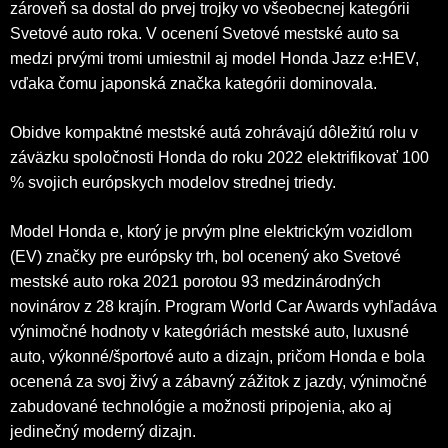
zároveň sa dostal do prvej trojky vo všeobecnej kategórii
Svetové auto roka. V ocenení Svetové mestské auto sa
medzi prvými tromi umiestnil aj model Honda Jazz e:HEV,
vďaka čomu japonská značka kategórii dominovala.
Obidve kompaktné mestské autá zohrávajú dôležitú rolu v
záväzku spoločnosti Honda do roku 2022 elektrifikovať 100
% svojich európskych modelov strednej triedy.
Model Honda e, ktorý je prvým plne elektrickým vozidlom
(EV) značky pre európsky trh, bol ocenený ako Svetové
mestské auto roka 2021 porotou 93 medzinárodných
novinárov z 28 krajín. Program World Car Awards vyhľadáva
výnimočné hodnoty v kategóriách mestské auto, luxusné
auto, výkonné/športové auto a dizajn, pričom Honda e bola
ocenená za svoj živý a zábavný zážitok z jazdy, výnimočné
zabudované technológie a možnosti pripojenia, ako aj
jedinečný moderný dizajn.