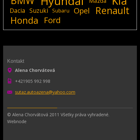
Hyundai
Kia
BMW
Mazda
Renault
Opel
Dacia
Suzuki
Subaru
Honda
Ford
Kontakt
Alena Chorvátová
+421905 992 998
sutaz.au
toazena@
yahoo.co
m
© Alena Chorvátová 2011 Všetky práva vyhradené.
Webnode