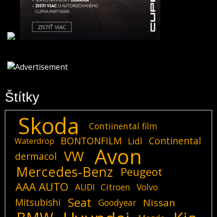
Štítky
Skoda
Contiinental film
BONTONFILM
Continental
Lidl
Waterdrop
Avon
VW
dermacol
Mercedes-Benz
Peugeot
AAA AUTO
AUDI
Citroen
Volvo
Seat
Mitsubishi
Nissan
Goodyear