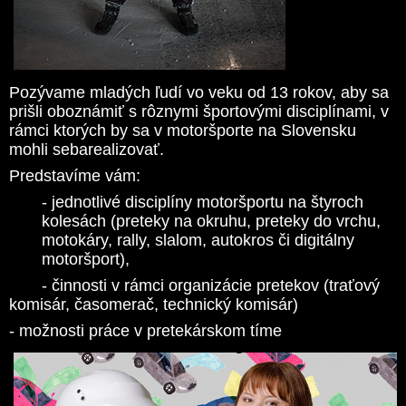
Pozývame mladých ľudí vo veku od 13 rokov, aby sa
prišli oboznámiť s rôznymi športovými disciplínami, v
rámci ktorých by sa v motoršporte na Slovensku
mohli sebarealizovať.
Predstavíme vám:
- jednotlivé disciplíny motoršportu na štyroch
kolesách (preteky na okruhu, preteky do vrchu,
motokáry, rally, slalom, autokros či digitálny
motoršport),
- činnosti v rámci organizácie pretekov (traťový
komisár, časomerač, technický komisár)
- možnosti práce v pretekárskom tíme