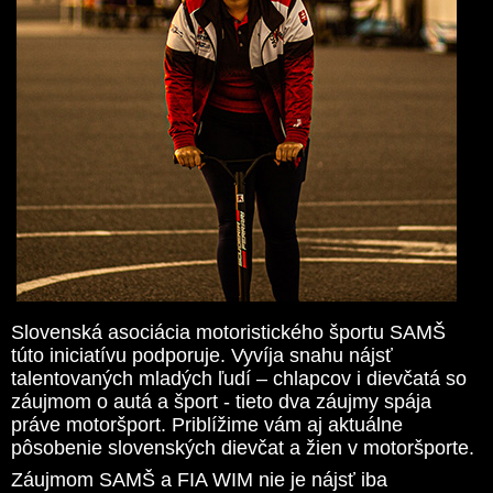
Slovenská asociácia motoristického športu SAMŠ
túto iniciatívu podporuje. Vyvíja snahu nájsť
talentovaných mladých ľudí – chlapcov i dievčatá so
záujmom o autá a šport - tieto dva záujmy spája
práve motoršport. Priblížime vám aj aktuálne
pôsobenie slovenských dievčat a žien v motoršporte.
Záujmom SAMŠ a FIA WIM nie je nájsť iba