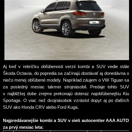
Aj keď v rebríčku obľúbenosti verzií kombi a SUV vedie stále
Škoda Octavia, do popredia sa začínajú dostávať aj donedávna o
niečo menej obľúbené modely. Napríklad záujem o VW Tiguan sa
za posledný mesiac takmer strojnásobil. Predaje tohto SUV
v najbližšej dobe zrejme prekonajú doteraz najobľúbenejšiu Kiu
Sportage. O viac než dvojnásobok vzrástol dopyt aj po ďalších
SUV ako Honda CRV alebo Ford Kuga.
Najpredávanejšie kombi a SUV v sieti autocentier AAA AUTO
za prvý mesiac leta: