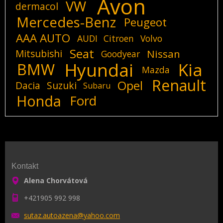
Avon
VW
dermacol
Mercedes-Benz
Peugeot
AAA AUTO
AUDI
Citroen
Volvo
Seat
Mitsubishi
Nissan
Goodyear
Hyundai
Kia
BMW
Mazda
Renault
Opel
Dacia
Suzuki
Subaru
Honda
Ford
Kontakt
Alena Chorvátová
+421905 992 998
sutaz.au
toazena@
yahoo.co
m