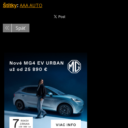
AAA AUTO
Štítky
:
Späť