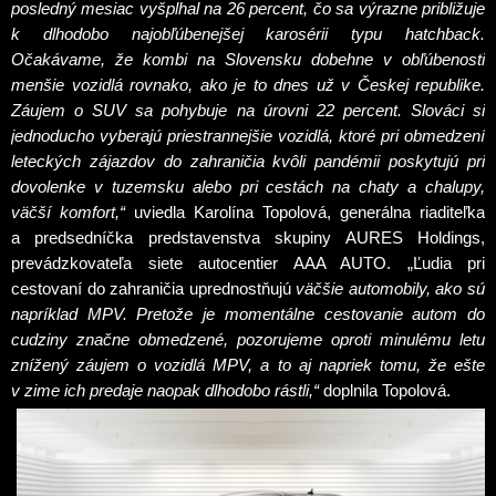
posledný mesiac vyšplhal na 26 percent, čo sa výrazne približuje
k dlhodobo najobľúbenejšej karosérii typu hatchback.
Očakávame, že kombi na Slovensku dobehne v obľúbenosti
menšie vozidlá rovnako, ako je to dnes už v Českej republike.
Záujem o SUV sa pohybuje na úrovni 22 percent. Slováci si
jednoducho vyberajú priestrannejšie vozidlá, ktoré pri obmedzení
leteckých zájazdov do zahraničia kvôli pandémii poskytujú pri
dovolenke v tuzemsku alebo pri cestách na chaty a chalupy,
väčší komfort,“
uviedla Karolína Topolová, generálna riaditeľka
a predsedníčka predstavenstva skupiny AURES Holdings,
prevádzkovateľa siete autocentier AAA AUTO. „Ľudia pri
cestovaní do zahraničia uprednostňujú
väčšie automobily, ako sú
napríklad MPV. Pretože je momentálne cestovanie autom do
cudziny značne obmedzené, pozorujeme oproti minulému letu
znížený záujem o vozidlá MPV, a to aj napriek tomu, že ešte
v zime ich predaje naopak dlhodobo rástli,“
doplnila Topolová.