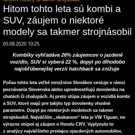
Hitom tohto leta sú kombi a
SUV, záujem o niektoré
modely sa takmer strojnásobil
05.08.2020 10:25
Kombíky vyhľadáva 26% záujemcov o jazdené
vozidlo, SUV si vyberá 22 %, dopyt po dlhodobo
najobľúbenejšej verzii hatchback sa znižuje
Počas tohto leta veľké množstvo
Slovákov cestuje v rámci
poznávania Slovenska alebo uprednostňujú dovolenku na
chatách či chalupách. Aj preto stúpa záujem o vozidlá kombi
a SUV, ktoré majú pre takýto typ dovolenky vhodné
parametre. Dopyt po niektorých modeloch sa takmer
strojnásobil. Najväčším „skokanom“ leta je VW Tiguan, no
výrazne stúpol aj záujem o Hondu CRV. Vyplynulo to
z analýzy najväčšieho predajcu ojazdených automobilov,