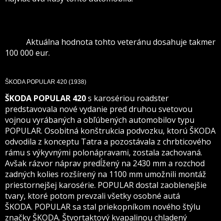
automobil ŠKODA 420 POPULAR SPECIAL SPORT z roku
1936 patrí k najväčším raritám kolekcie veteránov,
vystavovaných na Medzinárodných leteckých dňoch SIAF
2018.
Aktuálna hodnota tohto veteránu dosahuje takmer
100 000 eur.
ŠKODA POPULAR 420
(1938)
ŠKODA POPULAR 420
s karosériou roadster
predstavovala nové vydanie pred druhou svetovou
vojnou vyrábaných a obľúbených automobilov
typu
POPULAR. Osobitná konštrukcia podvozku, ktorú ŠKODA
odvodila z konceptu Tatra a pozostávala z chrbticového
rámu s výkyvnými polonápravami, zostala zachovaná.
Avšak rázvor náprav predĺžený na 2430 mm a rozchod
zadných kolies rozšírený na 1100 mm umožnili montáž
priestornejšej karosérie. POPULAR dostal zaoblenejšie
tvary, ktoré potom prevzali všetky osobné autá
ŠKODA. POPULAR sa stal priekopníkom nového štýlu
značky ŠKODA. Štvortaktový kvapalinou chladený