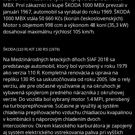
MBX. Prví zákazníci si kupé ŠKODA 1000 MBX prevzali v
januári 1967, automobil sa vyrábal do roku 1969. ŠKODA
1000 MBX stála 50 660 Kčs (korún československých).
Motor s objemom 998 ccm a výkonom 48 koní (35,3 kW)
dosahoval maximálnu rýchlosť 105 km/h.
ŠKODA (110 R) KIT 130 RS
(1979)
Na Medzinárodných leteckých dňoch SIAF 2018 sa
predstavuje automobil, ktorý bol vyrobený v roku 1979
ako verzia 110 R. Kompletná renovácia a úprava na
repliku 130 RS sa uskutočňovala od roku 2005. Ide o rely
verziu, ale pre občasné využívanie aj na okruhoch je
vybavená spojlerom predného nárazníka z okruhovej
verzie. Do vozidla bol vybraný motor 1.4 MPI, prerobený
na turbopreplňovanie. Súčasne je využitý aj systém
chladenia preplňovacieho vzduchu chladiacou kvapalinou
v kombinácii s náporovým chladením dvoch
intercoolerov. Okrem klasického karburátora je zapojený
aj systém elektrického vstrekovania paliva pri vyšších