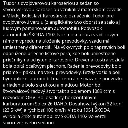
Tudor s dvojdverovou karosériou a sedan so
štvordverovou karosériou vznikali v materskom závode
v Mladej Boleslavi. Karosárske označenie Tudor pre
dvojdverovú verziu (z anglického two doors) sa stalo aj
ľudovým pomenovaním automobilu.
Podvozok
automobilu ŠKODA 1102 tvorí nosná rúra s vidlicovým
rámom vpredu na uloženie prevodovky, vzadu má
umiestnený diferenciál. Na výkyvných polonápravách boli
odpružené priečne listové perá, kde boli umiestnené
priečniky na uchytenie karosérie. Drevená kostra vozidla
bola obitá oceľovým plechom. Radenie prevodovky bolo
priame – pákou na veku prevodovky. Brzdy vozidla boli
hydraulické, automobil mal centrálne mazanie podvozku
a riadenie bolo skrutkou a maticou. Motor bol
štvorvalcový radový štvortakt s objemom 1089 ccm s
rozvodom OHV. Bol osadený horizontálnym
karburátorom Solex 26 UAHD. Dosahoval výkon 32 koní
(23,5 kW) a rýchlosť 100 km/h. V roku 1951 ŠKODA
vyrobila 2184 automobilov ŠKODA 1102 vo verzii
štvordverového sedanu.