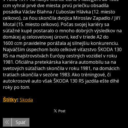
ccm vyhral prvé dve miesta: prvú priečku obsadila
posádka Václav Blahna / Ľuboslav Hlávka (12. miesto
celkovo), za ňou skončila dvojica Miroslav Zapadlo / Jiří
Motal (15. miesto celkovo). Počas svojej kariéry sa
súťažné kupé postaralo o mnoho dobrých výsledkov na
domácej aj celosvetovej úrovni, keď v triede A2 do
1600 ccm pravidelne porážala aj silnejšiu konkurenciu.
Najväčším úspechom bolo celkové víťazstvo ŠKODA 130
RS na majstrovstvách Európy cestných vozidiel v roku
1981. Oficiálna pretekárska kariéra automobilu sa na
svetových súťažiach skončila v roku 1981, na domácich
tratiach skončila v sezóne 1983. Ako tréningové, či
autokrosové auto však ŠKODA 130 RS jazdila ešte dlhé
roky po tom.
Skoda
Štítky
:
Späť