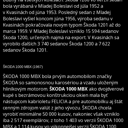
bola vyrábaná v Mladej Boleslavi od júla 1952 a
v Kvasinách od júna 1953. Posledný sedan z Mladej
Boleslavi vyšiel koncom júna 1956, výroba sedanu v
Kvasinách pokračovala novým typom Škoda 1201 až do
marca 1959. V Mladej Boleslavi vzniklo 15 594 sedanov
Škoda 1200, určených najmä na export. V Kvasinách sa
vyrobilo ďalších 3 740 sedanov Škoda 1200 a 7 622
sedanov Škoda 1201.
ŠKODA 1000 MBX
(1967)
ŠKODA 1000 MBX bola prvým automobilom značky
ŠKODA so samonosnou karosériou a vzadu uloženým
hliníkovým motorom.
ŠKODA 1000 MBX
ako dvojdverové
kupé s bezrámovou konštrukciou okien mala byť
nástupcom kabrioletu FELICIA a pre automobilku aj štát
cenným zdrojom valút z jeho vývozu. ŠKODA chcela
vyrobiť minimálne 50 000 kusov, nakoniec však vzniklo
iba 2 517 exemplárov, z toho 1 403 vo verzii ŠKODA 1000
MBX a 1 114 kusov vo výkonnejšej verzii ŠKODA 1100