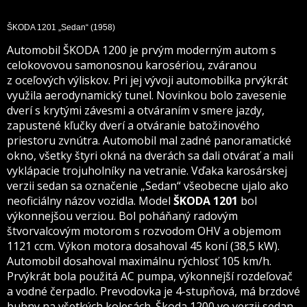
ŠKODA 1201 „Sedan“
(1958)
Automobil ŠKODA 1200 je prvým moderným autom s
celokovovou samonosnou karosériou, zváranou
z oceľových výliskov. Pri jej vývoji automobilka prvýkrát
využila aerodynamický tunel. Novinkou bolo zavesenie
dverí s krytými závesmi a otváraním v smere jazdy,
zapustené kľučky dverí a otváranie batožinového
priestoru zvnútra. Automobil mal zadné panoramatické
okno, všetky štyri okná na dverách sa dali otvárať a mali
vyklápacie trojuholníky na vetranie. Vďaka karosárskej
verzii sedan sa označenie „Sedan“ všeobecne ujalo ako
neoficiálny názov vozidla. Model
ŠKODA 1201
bol
výkonnejšou verziou. Bol
poháňaný radovým
štvorvalcovým motorom s rozvodom OHV a objemom
1121 ccm. Výkon motora dosahoval 45 koní (38,5 kW).
Automobil dosahoval maximálnu rýchlosť 105 km/h.
Prvýkrát bola použitá AC pumpa, výkonnejší rozdeľovač
a vodné čerpadlo. Prevodovka je 4-stupňová, má brzdové
bubny na všetkých kolesách.
Škoda 1200 vo verzii sedan