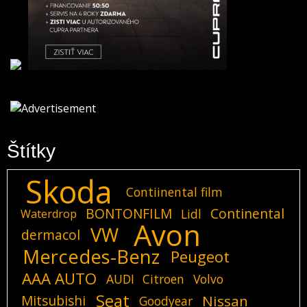
Štítky
Skoda
Contiinental film
BONTONFILM
Continental
Lidl
Waterdrop
Avon
VW
dermacol
Mercedes-Benz
Peugeot
AAA AUTO
AUDI
Citroen
Volvo
Seat
Mitsubishi
Nissan
Goodyear