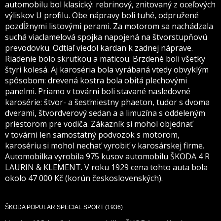
automobilu bol klasický: rebrinový, znitovaný z oceľových
výliskov U profilu. Obe nápravy boli tuhé, odpružené
pozdĺžnymi listovými perami. Za motorom sa nachádzala
suchá viaclamelová spojka napojená na štvorstupňovú
prevodovku. Odtiaľ viedol kardan k zadnej náprave.
Riadenie bolo skrutkou a maticou. Brzdené boli všetky
štyri kolesá. Aj karoséria bola vyrábaná vtedy obvyklým
spôsobom: drevená kostra bola obitá plechovými
panelmi. Priamo v továrni boli stavané nasledovné
karosérie: štvor- a šesťmiestny phaeton, tudor s dvoma
dverami, štvordverový sedan a a limuzína s oddeleným
priestorom pre vodiča. Zákazník si mohol objednať
v továrni len samostatný podvozok s motorom,
karosériu si mohol nechať vyrobiť v karosárskej firme.
Automobilka vyrobila 975 kusov automobilu ŠKODA 4 R
LAURIN & KLEMENT. V roku 1929 cena tohto auta bola
okolo 47 000 Kč (korún československých).
ŠKODA POPULAR SPECIAL SPORT
(1936)