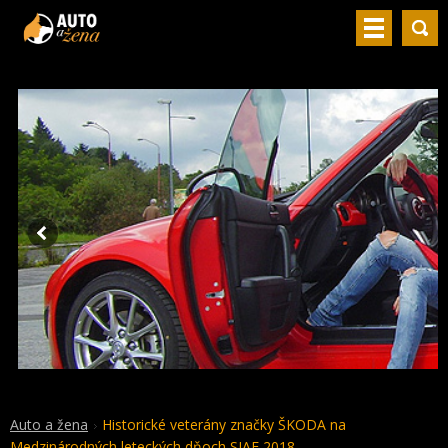
Auto a žena
Historické veterány značky ŠKODA na
Medzinárodných leteckých dňoch SIAF 2018