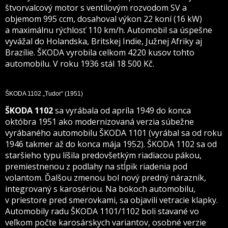
štvorvalcový motor s ventilovým rozvodom SV a
objemom 995 ccm, dosahoval výkon 22 koní (16 kW)
a maximálnu rýchlosť 110 km/h. Automobil sa úspešne
vyvážal do Holandska, Britskej Indie, Južnej Afriky aj
Brazílie. ŠKODA vyrobila celkom 4220 kusov tohto
automobilu. V
roku 1936 stál 18 500 Kč.
ŠKODA 1102 „Tudor“
(1951)
ŠKODA 1102
sa vyrábala od apríla 1949 do konca
októbra 1951 ako modernizovaná verzia súbežne
vyrábaného automobilu ŠKODA 1101 (vyrábal sa od roku
1946 takmer až do konca mája 1952). ŠKODA 1102 sa od
staršieho typu líšila predovšetkým riadiacou pákou,
premiestnenou z podlahy na stĺpik riadenia pod
volantom. Ďalšou zmenou bol nový predný nárazník,
integrovaný s karosériou. Na bokoch automobilu,
v priestore pred smerovkami, sa objavili vetracie klapky.
Automobily
radu ŠKODA 1101/1102 boli stavané vo
veľkom počte karosárskych variantov, osobné verzie