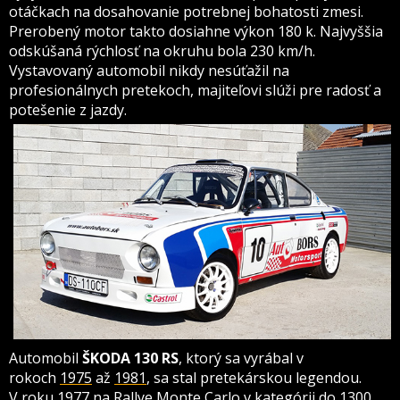
otáčkach na dosahovanie potrebnej bohatosti zmesi.
Prerobený motor takto dosiahne výkon 180 k. Najvyššia
odskúšaná rýchlosť na okruhu bola 230 km/h.
Vystavovaný automobil nikdy nesúťažil na
profesionálnych pretekoch, majiteľovi slúži pre radosť a
potešenie z jazdy.
Automobil
ŠKODA 130 RS
, ktorý
sa vyrábal v
rokoch
1975
až
1981
, sa stal pretekárskou legendou.
V roku 1977 na Rallye Monte Carlo v kategórii do 1300