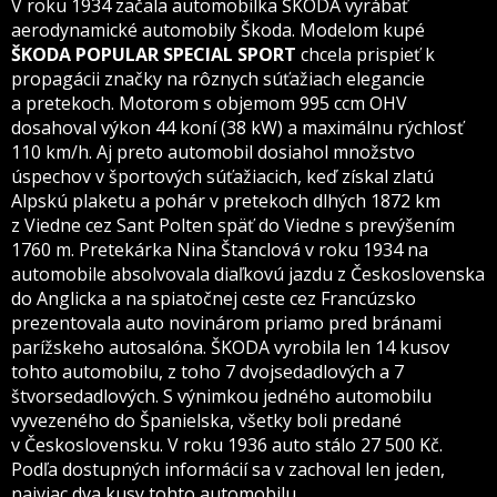
V roku 1934 začala automobilka ŠKODA vyrábať
aerodynamické automobily Škoda. Modelom kupé
ŠKODA POPULAR SPECIAL SPORT
chcela prispieť k
propagácii značky na rôznych súťažiach elegancie
a pretekoch. Motorom s objemom 995 ccm OHV
dosahoval výkon 44 koní (38 kW) a maximálnu rýchlosť
110 km/h. Aj preto automobil dosiahol množstvo
úspechov v športových súťažiacich, keď získal zlatú
Alpskú plaketu a pohár v pretekoch dlhých 1872 km
z Viedne cez Sant Polten späť do Viedne s prevýšením
1760 m. Pretekárka Nina Štanclová v roku 1934 na
automobile absolvovala diaľkovú jazdu z Československa
do Anglicka a na spiatočnej ceste cez Francúzsko
prezentovala auto novinárom priamo pred bránami
parížskeho autosalóna. ŠKODA vyrobila len 14 kusov
tohto automobilu, z toho 7 dvojsedadlových a 7
štvorsedadlových. S výnimkou jedného automobilu
vyvezeného do Španielska, všetky boli predané
v Československu. V roku 1936 auto stálo 27 500 Kč.
Podľa dostupných informácií sa v zachoval len jeden,
najviac dva kusy tohto automobilu.
Preto neveľký