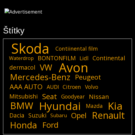
Štítky
Skoda
Contiinental film
BONTONFILM
Continental
Lidl
Waterdrop
Avon
VW
dermacol
Mercedes-Benz
Peugeot
AAA AUTO
AUDI
Citroen
Volvo
Seat
Mitsubishi
Nissan
Goodyear
Hyundai
Kia
BMW
Mazda
Renault
Opel
Dacia
Suzuki
Subaru
Honda
Ford