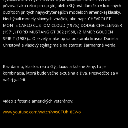
pózovať ako retro pin-up girl, alebo štýlová dámička v luxusných
outfitoch pri tých najvychytenejších modeloch americkej klasiky.
Nechýbali modely slávnych značiek, ako napr. CHEVROLET
MONTE CARLO CUSTOM CLOUD (1976,) DODGE CHALLENGER
(1971,) FORD MUSTANG GT 302 (1968,) ZIMMER GOLDEN
SPIRIT (1983)… O skvelý make-up sa postarala krásna Daniela
Christová a vlasový styling mala na starosti šarmantná Verda.
Raz darmo, klasika, retro štýl, luxus a krásne ženy, to je
kombinácia, ktorá bude večne aktuálna a živá. Presvedčte sa v
našej galérii.
Video z fotenia amerických veteránov:
www.youtube.com/watch?v=sCTUh_8EV-o