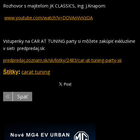
Rozhovor s majiteľom JK CLASSICS, Ing. J.Knapom:
www.youtube.com/watch?v=DOVAnVvVzOA
Vstupenky na CAR AT TUNING party si môžete zakúpiť exkluzívne
v sieti predpredaj.sk:
predpredaj.zoznam.sk/sk/listky/2483/car-at-tuning-party-xii
carat tuning
Štítky
:
Späť