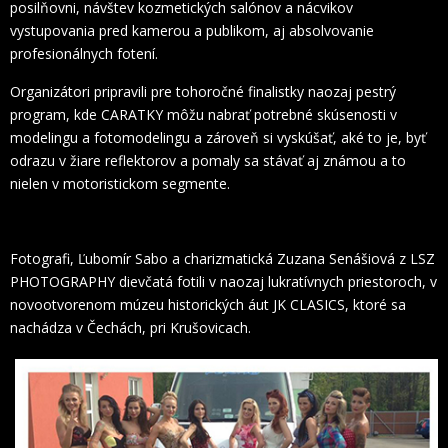
posilňovni, návštev kozmetických salónov a nácvikov
vystupovania pred kamerou a publikom, aj absolvovanie
profesionálnych fotení.
Organizátori pripravili pre tohoročné finalistky naozaj pestrý
program, kde CARATKY môžu nabrať potrebné skúsenosti v
modelingu a fotomodelingu a zároveň si vyskúšať, aké to je, byť
odrazu v žiare reflektorov a pomaly sa stávať aj známou a to
nielen v motoristickom segmente.
Fotografi, Ľubomír Sabo a charizmatická Zuzana Senášiová z LSZ
PHOTOGRAPHY dievčatá fotili v naozaj lukratívnych priestoroch, v
novootvorenom múzeu historických áut JK CLASICS, ktoré sa
nachádza v Čechách, pri Krušovicach.