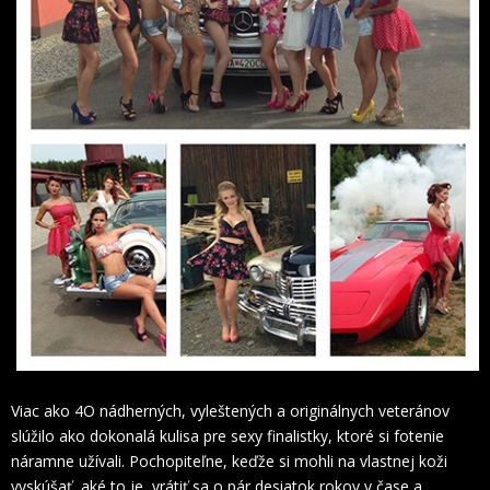
Viac ako 4O nádherných, vyleštených a originálnych veteránov
slúžilo ako dokonalá kulisa pre sexy finalistky, ktoré si fotenie
náramne užívali. Pochopiteľne, keďže si mohli na vlastnej koži
vyskúšať, aké to je, vrátiť sa o pár desiatok rokov v čase a