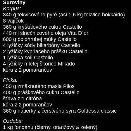
Suroviny
Korpus:
840 g tekvicového pyré (asi 1,6 kg tekvice hokkaido)
8 vajíčok
360 g kryštálového cukru Castello
440 ml slnečnicového oleja Vita D´or
600 g polohrubej múky Castello
4 lyžičky sódy bikarbóny Castello
2 lyžičky kypriaceho prášku Castello
1 lyžička soli Castello
4 lyžičky mletej škorice Mikado
kôra z 2 pomarančov
Plnka:
450 g zmäknutého masla Pilos
400 g práškového cukru Castello
šťava z 1 citróna
kôra z 2 pomarančov
360 g nátierky z čerstvého syra Goldessa classic
Ozdoba:
1 kg fondánu (čierny, oranžový a zelený)