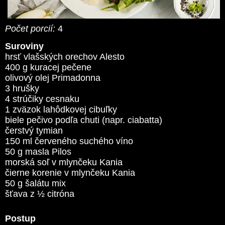
Počet porcií:
4
Suroviny
hrsť vlašských orechov Alesto
400 g kuracej pečene
olivový olej Primadonna
3 hrušky
4 strúčiky cesnaku
1 zväzok lahôdkovej cibuľky
biele pečivo podľa chuti (napr. ciabatta)
čerstvý tymian
150 ml červeného suchého víno
50 g masla Pilos
morská soľ v mlynčeku Kania
čierne korenie v mlynčeku Kania
50 g šalátu mix
šťava z ½ citróna
Postup