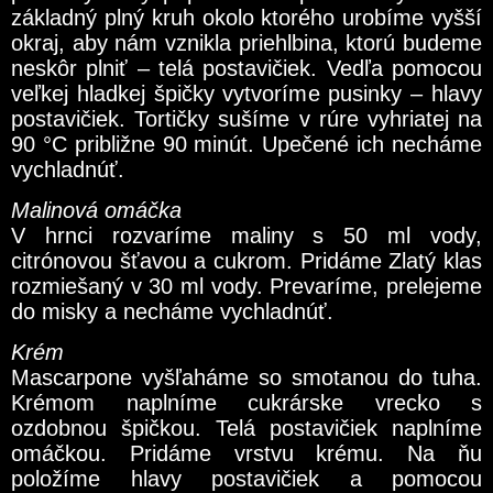
základný plný kruh okolo ktorého urobíme vyšší
okraj, aby nám vznikla priehlbina, ktorú budeme
neskôr plniť – telá postavičiek. Vedľa pomocou
veľkej hladkej špičky vytvoríme pusinky – hlavy
postavičiek. Tortičky sušíme v rúre vyhriatej na
90 °C približne 90 minút. Upečené ich necháme
vychladnúť.
Malinová omáčka
V hrnci rozvaríme maliny s 50 ml vody,
citrónovou šťavou a cukrom. Pridáme Zlatý klas
rozmiešaný v 30 ml vody. Prevaríme, prelejeme
do misky a necháme vychladnúť.
Krém
Mascarpone vyšľaháme so smotanou do tuha.
Krémom naplníme cukrárske vrecko s
ozdobnou špičkou. Telá postavičiek naplníme
omáčkou. Pridáme vrstvu krému. Na ňu
položíme hlavy postavičiek a pomocou