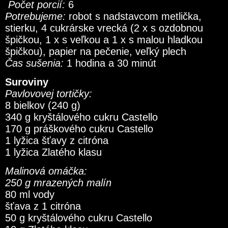
Počet porcií:
6
Potrebujeme:
robot s nadstavcom metlička,
stierku, 4 cukrárske vrecká (2 x s ozdobnou
špičkou, 1 x s veľkou a 1 x s malou hladkou
špičkou), papier na pečenie, veľký plech
Čas sušenia:
1 hodina a 30 minút
Suroviny
Pavlovovej tortičky:
8 bielkov (240 g)
340 g kryštálového cukru Castello
170 g práškového cukru Castello
1 lyžica šťavy z citróna
1 lyžica Zlatého klasu
Malinová omáčka:
250 g mrazených malín
80 ml vody
šťava z 1 citróna
50 g kryštálového cukru Castello