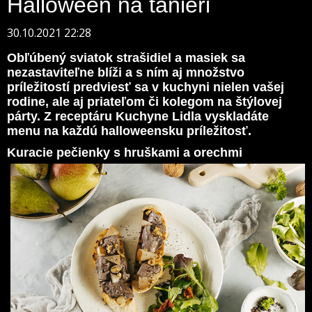
Halloween na tanieri
30.10.2021 22:28
Obľúbený sviatok strašidiel a masiek sa
nezastaviteľne blíži a s ním aj množstvo
príležitostí predviesť sa v kuchyni nielen vašej
rodine, ale aj priateľom či kolegom na štýlovej
párty. Z receptáru Kuchyne Lidla vyskladáte
menu na každú halloweensku príležitosť.
Kuracie pečienky s hruškami a orechmi