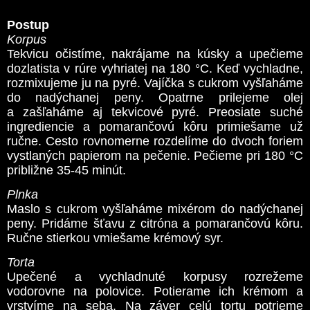
Postup
Korpus
Tekvicu očistíme, nakrájame na kúsky a upečieme
dozlatista v rúre vyhriatej na 180 °C. Keď vychladne,
rozmixujeme ju na pyré. Vajíčka s cukrom vyšľaháme
do nadýchanej peny. Opatrne prilejeme olej
a zašľaháme aj tekvicové pyré. Preosiate suché
ingrediencie a pomarančovú kôru primiešame už
ručne. Cesto rovnomerne rozdelíme do dvoch foriem
vystlaných papierom na pečenie. Pečieme pri 180 °C
približne 35-45 minút.
Plnka
Maslo s cukrom vyšľaháme mixérom do nadýchanej
peny. Pridáme šťavu z citróna a pomarančovú kôru.
Ručne stierkou vmiešame krémový syr.
Torta
Upečené a vychladnuté korpusy rozrežeme
vodorovne na polovice. Potierame ich krémom a
vrstvíme na seba. Na záver celú tortu potrieme