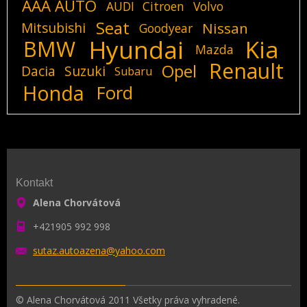
AAA AUTO
AUDI
Citroen
Volvo
Seat
Mitsubishi
Nissan
Goodyear
Hyundai
Kia
BMW
Mazda
Renault
Opel
Dacia
Suzuki
Subaru
Honda
Ford
Kontakt
Alena Chorvátová
+421905 992 998
sutaz.au
toazena@
yahoo.co
m
© Alena Chorvátová 2011 Všetky práva vyhradené.