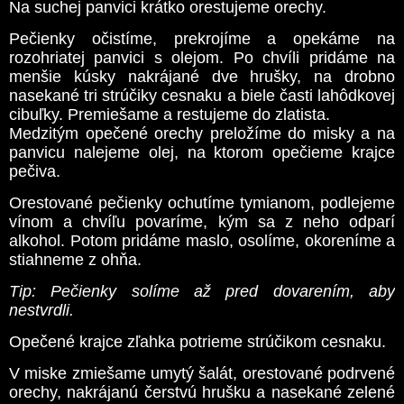
Na suchej panvici krátko orestujeme orechy.
Pečienky očistíme, prekrojíme a opekáme na
rozohriatej panvici s olejom. Po chvíli pridáme na
menšie kúsky nakrájané dve hrušky, na drobno
nasekané tri strúčiky cesnaku a biele časti lahôdkovej
cibuľky. Premiešame a restujeme do zlatista.
Medzitým opečené orechy preložíme do misky a na
panvicu nalejeme olej, na ktorom opečieme krajce
pečiva.
Orestované pečienky ochutíme tymianom, podlejeme
vínom a chvíľu povaríme, kým sa z neho odparí
alkohol. Potom pridáme maslo, osolíme, okoreníme a
stiahneme z ohňa.
Tip: Pečienky solíme až pred dovarením, aby
nestvrdli.
Opečené krajce zľahka potrieme strúčikom cesnaku.
V miske zmiešame umytý šalát, orestované podrvené
orechy, nakrájanú čerstvú hrušku a nasekané zelené