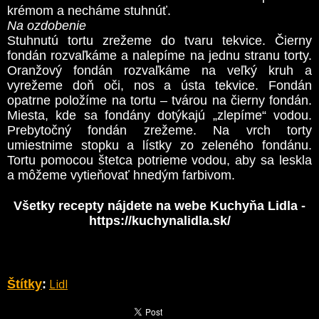
krémom a necháme stuhnúť.
Na ozdobenie
Stuhnutú tortu zrežeme do tvaru tekvice. Čierny
fondán rozvaľkáme a nalepíme na jednu stranu torty.
Oranžový fondán rozvaľkáme na veľký kruh a
vyrežeme doň oči, nos a ústa tekvice. Fondán
opatrne položíme na tortu – tvárou na čierny fondán.
Miesta, kde sa fondány dotýkajú „zlepíme“ vodou.
Prebytočný fondán zrežeme. Na vrch torty
umiestnime stopku a lístky zo zeleného fondánu.
Tortu pomocou štetca potrieme vodou, aby sa leskla
a môžeme vytieňovať hnedým farbivom.
Všetky recepty nájdete na webe Kuchyňa Lidla -
https://kuchynalidla.sk/
Lidl
Štítky
: