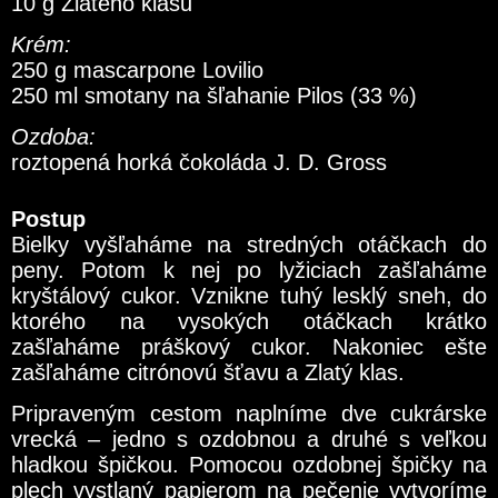
10 g Zlatého klasu
Krém:
250 g mascarpone Lovilio
250 ml smotany na šľahanie Pilos (33 %)
Ozdoba:
roztopená horká čokoláda J. D. Gross
Postup
Bielky vyšľaháme na stredných otáčkach do
peny. Potom k nej po lyžiciach zašľaháme
kryštálový cukor. Vznikne tuhý lesklý sneh, do
ktorého na vysokých otáčkach krátko
zašľaháme práškový cukor. Nakoniec ešte
zašľaháme citrónovú šťavu a Zlatý klas.
Pripraveným cestom naplníme dve cukrárske
vrecká – jedno s ozdobnou a druhé s veľkou
hladkou špičkou. Pomocou ozdobnej špičky na
plech vystlaný papierom na pečenie vytvoríme