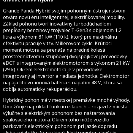
Grande Panda Hybrid svojim pohonným ústrojenstvom
otvára novú éru inteligentnej, elektrifikovanej mobility.
Základ pohonu tvorí inovatívny turbodúchadlom
prepĺňaný benzínový trojvalec T-Gen3 s objemom 1,2
litra a výkonom 81 kW (110 k), ktorý pre maximálnu
efektivitu pracuje v tzv. Millerovom cykle. Krútiaci
moment motora sa prenáša na predné kolesá
prostredníctvom 6-stupňovej dvojspojkovej prevodovky
eDCT s integrovaným elektromotorom s výkonom 21 kW
(29 k). Okrem elektromotora je v prevodovke
integrovaný aj invertor a riadiaca jednotka. Elektromotor
napája lítiovo-iónová batéria s napätím 48 V, ktorá sa
dobíja automaticky rekuperáciou.
Hybridný pohon má v mestskej premávke mnohé výhody.
Umožňuje napríklad funkciu e-launch – rozjazd z miesta
výlučne s elektrickým pohonom bez naštartovania
spaľovacieho motora. Okrem toho môže vozidlo
parkovať s elektrickým pohonom pri jazde dopredu
alebo spiatočku (e-parking). Elektromotor zlepšuje