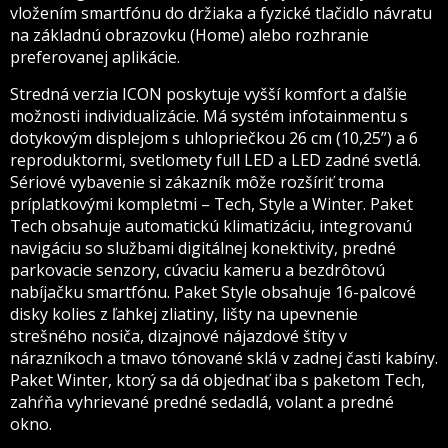
vložením smartfónu do držiaka a fyzické tlačidlo návratu
na základnú obrazovku (Home) alebo rozhranie
preferovanej aplikácie.
Stredná verzia ICON poskytuje vyšší komfort a ďalšie
možnosti individualizácie. Má systém infotainmentu s
dotykovým displejom s uhlopriečkou 26 cm (10,25”) a 6
reproduktormi, svetlomety full LED a LED zadné svetlá.
Sériové vybavenie si zákazník môže rozšíriť troma
príplatkovými kompletmi – Tech, Style a Winter. Paket
Tech obsahuje automatickú klimatizáciu, integrovanú
navigáciu so službami digitálnej konektivity, predné
parkovacie senzory, cúvaciu kameru a bezdrôtovú
nabíjačku smartfónu. Paket Style obsahuje 16-palcové
disky kolies z ľahkej zliatiny, lišty na upevnenie
strešného nosiča, dizajnové nájazdové štíty v
nárazníkoch a tmavo tónované sklá v zadnej časti kabíny.
Paket Winter, ktorý sa dá objednať iba s paketom Tech,
zahŕňa vyhrievané predné sedadlá, volant a predné
okno.