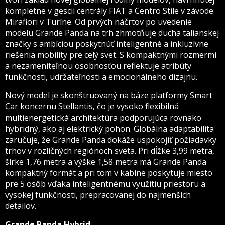
kompletne v gescii centrály FIAT a Centro Stile v závode
Mirafiori v Turíne. Od prvých náčrtov po uvedenie
modelu Grande Panda na trh zhmotňuje ducha talianskej
značky s ambíciou poskytnúť inteligentné a inkluzívne
riešenia mobility pre celý svet. S kompaktnými rozmermi
a nezameniteľnou osobnosťou reflektuje atribúty
funkčnosti, udržateľnosti a emocionálneho dizajnu.
Nový model je skonštruovaný na báze platformy Smart
Car koncernu Stellantis, čo je vysoko flexibilná
multienergetická architektúra podporujúca rovnako
hybridný, ako aj elektrický pohon. Globálna adaptabilita
zaručuje, že Grande Panda dokáže uspokojiť požiadavky
trhov v rozličných regiónoch sveta. Pri dĺžke 3,99 metra,
šírke 1,76 metra a výške 1,58 metra má Grande Panda
kompaktný formát a pri tom v kabíne poskytuje miesto
pre 5 osôb vďaka inteligentnému využitiu priestoru a
vysokej funkčnosti, prepracovanej do najmenších
detailov.
Grande Panda Hybrid