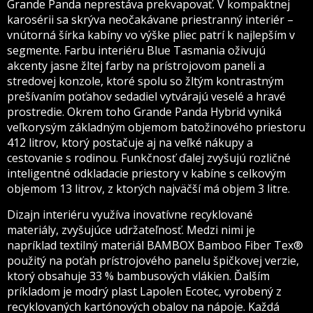
Grande Panda neprestáva prekvapovať. V kompaktnej
karosérii sa skrýva neočakávane priestranný interiér –
vnútorná šírka kabíny vo výške pliec patrí k najlepším v
segmente. Farbu interiéru Blue Tasmania oživujú
akcenty jasne žltej farby na prístrojovom paneli a
stredovej konzole, ktoré spolu so žltým kontrastným
prešívaním poťahov sedadiel vytvárajú veselé a hravé
prostredie. Okrem toho Grande Panda Hybrid vyniká
veľkorysým základným objemom batožinového priestoru
412 litrov, ktorý postačuje aj na veľké nákupy a
cestovanie s rodinou. Funkčnosť ďalej zvyšujú rozličné
inteligentné odkladacie priestory v kabíne s celkovým
objemom 13 litrov, z ktorých najväčší má objem 3 litre.
Dizajn interiéru využíva inovatívne recyklované
materiály, zvyšujúce udržateľnosť. Medzi nimi je
napríklad textilný materiál BAMBOX Bamboo Fiber Tex®
použitý na poťah prístrojového panelu špičkovej verzie,
ktorý obsahuje 33 % bambusových vlákien. Ďalším
príkladom je modrý plast Lapolen Ecotec, vyrobený z
recyklovaných kartónových obalov na nápoje. Každá