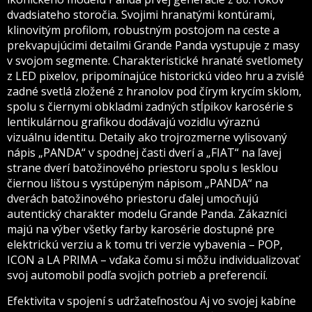
dvadsiateho storočia. Svojimi hranatými kontúrami,
klinovitým profilom, robustným postojom na ceste a
prekvapujúcimi detailmi Grande Panda vystupuje z masy
v svojom segmente. Charakteristické hranaté svetlomety
z LED pixelov, pripomínajúce historickú video hru a zvislé
zadné svetlá zložené z hranolov pod čírym krycím sklom,
spolu s čiernymi obkladmi zadných stĺpikov karosérie s
lentikulárnou grafikou dodávajú vozidlu výraznú
vizuálnu identitu. Detaily ako trojrozmerne vylisovaný
nápis „PANDA“ v spodnej časti dverí a „FIAT“ na ľavej
strane dverí batožinového priestoru spolu s lesklou
čiernou lištou s vystúpeným nápisom „PANDA“ na
dverách batožinového priestoru ďalej umocňujú
autentický charakter modelu Grande Panda. Zákazníci
majú na výber všetky farby karosérie dostupné pre
elektrickú verziu a k tomu tri verzie vybavenia – POP,
ICON a LA PRIMA – vďaka čomu si môžu individualizovať
svoj automobil podľa svojich potrieb a preferencií.
Efektivita v spojení s udržateľnosťou Aj vo svojej kabíne