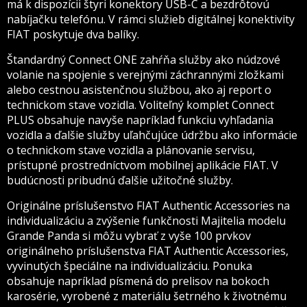
má k dispozícii štyri konektory USB-C a bezdrôtovú
nabíjačku telefónu. V rámci služieb digitálnej konektivity
FIAT poskytuje dva balíky.
Štandardný Connect ONE zahŕňa služby ako núdzové
volanie na spojenie s verejnými záchrannými zložkami
alebo cestnou asistenčnou službou, ako aj report o
technickom stave vozidla. Voliteľný komplet Connect
PLUS obsahuje navyše napríklad funkciu vyhľadania
vozidla a ďalšie služby uľahčujúce údržbu ako informácie
o technickom stave vozidla a plánovanie servisu,
prístupné prostredníctvom mobilnej aplikácie FIAT. V
budúcnosti pribudnú ďalšie užitočné služby.
Originálne príslušenstvo FIAT Authentic Accessories na
individualizáciu a zvýšenie funkčnosti Majitelia modelu
Grande Panda si môžu vybrať z vyše 100 prvkov
originálneho príslušenstva FIAT Authentic Accessories,
vyvinutých špeciálne na individualizáciu. Ponuka
obsahuje napríklad písmená do prelisov na bokoch
karosérie, vyrobené z materiálu šetrného k životnému