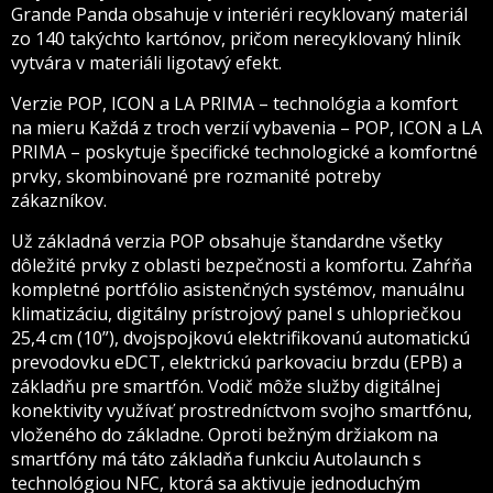
Grande Panda obsahuje v interiéri recyklovaný materiál
zo 140 takýchto kartónov, pričom nerecyklovaný hliník
vytvára v materiáli ligotavý efekt.
Verzie POP, ICON a LA PRIMA – technológia a komfort
na mieru Každá z troch verzií vybavenia – POP, ICON a LA
PRIMA – poskytuje špecifické technologické a komfortné
prvky, skombinované pre rozmanité potreby
zákazníkov.
Už základná verzia POP obsahuje štandardne všetky
dôležité prvky z oblasti bezpečnosti a komfortu. Zahŕňa
kompletné portfólio asistenčných systémov, manuálnu
klimatizáciu, digitálny prístrojový panel s uhlopriečkou
25,4 cm (10”), dvojspojkovú elektrifikovanú automatickú
prevodovku eDCT, elektrickú parkovaciu brzdu (EPB) a
základňu pre smartfón. Vodič môže služby digitálnej
konektivity využívať prostredníctvom svojho smartfónu,
vloženého do základne. Oproti bežným držiakom na
smartfóny má táto základňa funkciu Autolaunch s
technológiou NFC, ktorá sa aktivuje jednoduchým