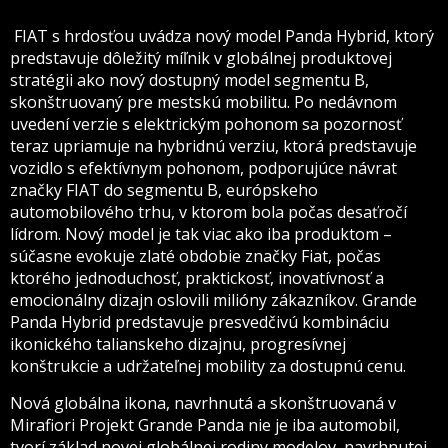
FIAT s hrdosťou uvádza nový model Panda Hybrid, ktorý
predstavuje dôležitý míľnik v globálnej produktovej
stratégii ako nový dostupný model segmentu B,
skonštruovaný pre mestskú mobilitu. Po nedávnom
uvedení verzie s elektrickým pohonom sa pozornosť
teraz upriamuje na hybridnú verziu, ktorá predstavuje
vozidlo s efektívnym pohonom, podporujúce návrat
značky FIAT do segmentu B, európskeho
automobilového trhu, v ktorom bola počas desaťročí
lídrom. Nový model je tak viac ako iba produktom –
súčasne evokuje zlaté obdobie značky Fiat, počas
ktorého jednoduchosť, praktickosť, inovatívnosť a
emocionálny dizajn oslovili milióny zákazníkov. Grande
Panda Hybrid predstavuje presvedčivú kombináciu
ikonického talianskeho dizajnu, progresívnej
konštrukcie a udržateľnej mobility za dostupnú cenu.
Nová globálna ikona, navrhnutá a skonštruovaná v
Mirafiori Projekt Grande Panda nie je iba automobil,
tvorí základ novej globálnej rodiny modelov, navrhnutej