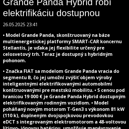
Grande Panda Hybrid robí
elektrifikáciu dostupnou
26.05.2025 23:41
• Model Grande Panda, skonštruovaný na báze
multienergetickej platformy SMART-CAR koncernu
Stellantis, je vďaka jej flexibilite určený pre
celosvetový trh. Teraz je dostupný s hybridným
pohonom.
• Značka FIAT sa modelom Grande Panda vracia do
segmentu B, čo jej umožní zvýšiť objem výroby
inteligentnými elektrifikovanými automobilmi
konštruovanými pre mestskú mobilitu. • S cenou pod
hranicou 19 000 € je Grande Panda Hybrid dostupným
elektrifikovaným rodinným vozidlom. • Model
poháňaný novým motorom T-Gen3 s výkonom 81 kW
(110 k), doplneným dvojspojkovou prevodovkou
eDCT s integrovaným elektromotorom a 48-voltovou
lítiovo- iónovou batériou, umožňuje manévrovanie