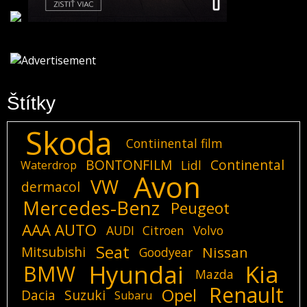
Štítky
Skoda
Contiinental film
BONTONFILM
Continental
Lidl
Waterdrop
Avon
VW
dermacol
Mercedes-Benz
Peugeot
AAA AUTO
AUDI
Citroen
Volvo
Seat
Mitsubishi
Nissan
Goodyear
Hyundai
Kia
BMW
Mazda
Renault
Opel
Dacia
Suzuki
Subaru