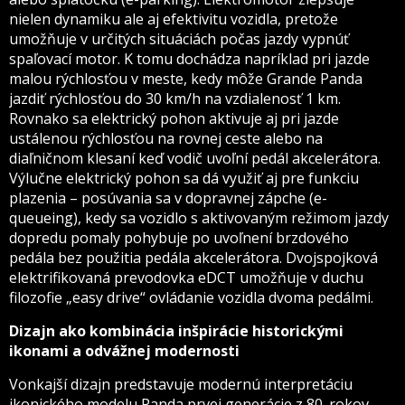
nielen dynamiku ale aj efektivitu vozidla, pretože
umožňuje v určitých situáciách počas jazdy vypnúť
spaľovací motor. K tomu dochádza napríklad pri jazde
malou rýchlosťou v meste, kedy môže Grande Panda
jazdiť rýchlosťou do 30 km/h na vzdialenosť 1 km.
Rovnako sa elektrický pohon aktivuje aj pri jazde
ustálenou rýchlosťou na rovnej ceste alebo na
diaľničnom klesaní keď vodič uvoľní pedál akcelerátora.
Výlučne elektrický pohon sa dá využiť aj pre funkciu
plazenia – posúvania sa v dopravnej zápche (e-
queueing), kedy sa vozidlo s aktivovaným režimom jazdy
dopredu pomaly pohybuje po uvoľnení brzdového
pedála bez použitia pedála akcelerátora. Dvojspojková
elektrifikovaná prevodovka eDCT umožňuje v duchu
filozofie „easy drive“ ovládanie vozidla dvoma pedálmi.
Dizajn ako kombinácia inšpirácie historickými
ikonami a odvážnej modernosti
Vonkajší dizajn predstavuje modernú interpretáciu
ikonického modelu Panda prvej generácie z 80. rokov