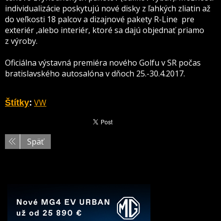
individualizácie poskytujú nové disky z ľahkých zliatin až
do veľkosti 18 palcov a dizajnové pakety R-Line pre
exteriér ,alebo interiér, ktoré sa dajú objednať priamo
z výroby.
Oficiálna výstavná premiéra nového Golfu v SR počas
bratislavského autosalóna v dňoch 25.-30.4.2017.
VW
Štítky
:
Späť