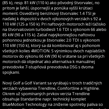
(85 k), resp. 81 kW (110 k) ako pôvodný štvorvalec, no
pritom je ľahší, úspornejší a ponúka vyšší krútiaci
moment. Osvedčený benzínový štvorvalec 1.4 TSI je
naďalej k dispozícii v dvoch výkonových verziách s 92 a
110 kW (125 a 150 k). Pri naftových motoroch leží ťažisko
na štvorvalcovom turbodiesli 1.6 TDI s výkonom 66 alebo
85 kW (90 a 115 k). Zatiaľ najvýkonnejšou naftovou
pohonnou jednotkou je štvorvalec 2.0 TDI s výkonom
110 kW (150 k), ktorý sa dá kombinovať aj s pohonom
všetkých kolies 4MOTION. S výnimkou dvoch najslabších
motorov do výkonu 66 kW (90 k) vrátane sa pri všetkých
motoroch dá objednať ako alternatíva k manuálnej
prevodovke 7-stupňová prevodovka DSG s dvoma
spojkami.
Nový Golf a Golf Variant sa vyrábajú v troch tradičných
verziách vybavenia Trendline, Comfortline a Highline.
Okrem už spomínaných prvkov verzia Trendline
obsahuje štandardne napr. technický komplet
BlueMotion Technology na zníženie spotreby paliva so