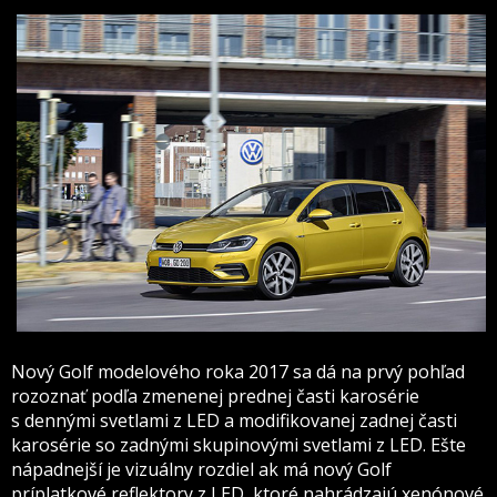
Nový Golf modelového roka 2017 sa dá na prvý pohľad
rozoznať podľa zmenenej prednej časti karosérie
s dennými svetlami z LED a modifikovanej zadnej časti
karosérie so zadnými skupinovými svetlami z LED. Ešte
nápadnejší je vizuálny rozdiel ak má nový Golf
príplatkové reflektory z LED, ktoré nahrádzajú xenónové