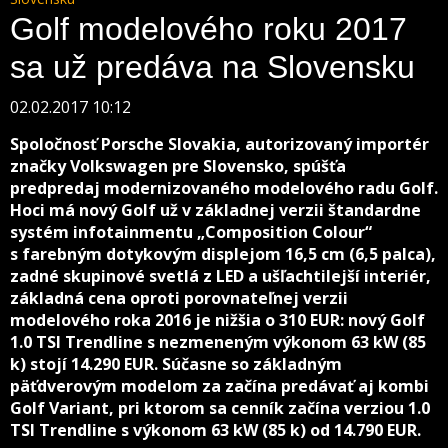
Golf modelového roku 2017
sa už predáva na Slovensku
02.02.2017 10:12
Spoločnosť Porsche Slovakia, autorizovaný importér
značky Volkswagen pre Slovensko, spúšťa
predpredaj modernizovaného modelového radu Golf.
Hoci má nový Golf už v základnej verzii štandardne
systém infotainmentu „Composition Colour“
s farebným dotykovým displejom 16,5 cm (6,5 palca),
zadné skupinové svetlá z LED a ušľachtilejší interiér,
základná cena oproti porovnateľnej verzii
modelového roka 2016 je nižšia o 310 EUR: nový Golf
1.0 TSI Trendline s nezmeneným výkonom 63 kW (85
k) stojí 14.290 EUR. Súčasne so základným
päťdverovým modelom za začína predávať aj kombi
Golf Variant, pri ktorom sa cenník začína verziou 1.0
TSI Trendline s výkonom 63 kW (85 k) od 14.790 EUR.