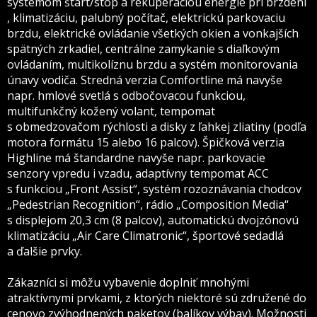
systémom štart/stop a rekuperáciou energie pri brzdení
, klimatizáciu, palubný počítač, elektrickú parkovaciu
brzdu, elektrické ovládanie všetkých okien a vonkajších
spätných zrkadiel, centrálne zamykanie s diaľkovým
ovládaním, multikolíznu brzdu a systém monitorovania
únavy vodiča. Stredná verzia Comfortline má navyše
napr. hmlové svetlá s odbočovacou funkciou,
multifunkčný kožený volant, tempomat
s obmedzovačom rýchlosti a disky z ľahkej zliatiny (podľa
motora formátu 15 alebo 16 palcov). Špičková verzia
Highline má štandardne navyše napr. parkovacie
senzory vpredu i vzadu, adaptívny tempomat ACC
s funkciou „Front Assist“, systém rozoznávania chodcov
„Pedestrian Recognition“, rádio „Composition Media“
s displejom 20,3 cm (8 palcov), automatickú dvojzónovú
klimatizáciu „Air Care Climatronic“, športové sedadlá
a ďalšie prvky.
Zákazníci si môžu vybavenie doplniť mnohými
atraktívnymi prvkami, z ktorých niektoré sú združené do
cenovo zvýhodnených paketov (balíkov výbav). Možnosti