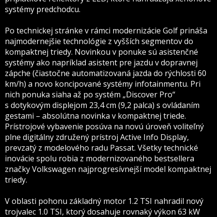
systémy predchodcu.
Po technickej stránke v rámci modernizácie Golf prináša
najmodernejšie technológie z vyšších segmentov do
kompaktnej triedy. Novinkou v ponuke sú asistenčné
systémy ako napríklad asistent pre jazdu v dopravnej
zápche (čiastočne automatizovaná jazda do rýchlosti 60
km/h) a novo koncipované systémy infotainmentu. Pri
nich ponuka siaha až po systém „Discover Pro“
s dotykovým displejom 23,4 cm (9,2 palca) s ovládaním
gestami – absolútna novinka v kompaktnej triede.
Prístrojové vybavenie posúva na novú úroveň voliteľný
plne digitálny združený prístroj Active Info Display,
prevzatý z modelového radu Passat. Všetky technické
inovácie spolu robia z modernizovaného bestsellera
značky Volkswagen najprogresívnejší model kompaktnej
triedy.
V oblasti pohonu základný motor 1.2 TSI nahradil nový
trojvalec 1.0 TSI, ktorý dosahuje rovnaký výkon 63 kW