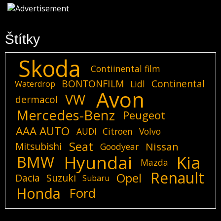
Štítky
Skoda
Contiinental film
BONTONFILM
Continental
Lidl
Waterdrop
Avon
VW
dermacol
Mercedes-Benz
Peugeot
AAA AUTO
AUDI
Citroen
Volvo
Seat
Mitsubishi
Nissan
Goodyear
Hyundai
Kia
BMW
Mazda
Renault
Opel
Dacia
Suzuki
Subaru
Honda
Ford