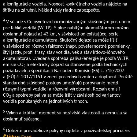
a konfigurácie vozidla. Nosnosť konkrétneho vozidla nájdete na
štítku na zárubni. Náklad vždy riadne zabezpečte.
4
V súlade s Celosvetovo harmonizovaným skúšobným postupom
pre ľahké vozidlá (WLTP). S plne nabitým akumulátorom možno
dosiahnuť dojazd až 43 km, v závislosti od existujúcej série
a konfigurácie akumulátora. Skutočný dojazd sa môže líšiť
v závislosti od rôznych faktorov (napr. poveternostné podmienky,
štýl jazdy, profil trasy, stav vozidla, vek a stav lítiovo-iónového
akumulátora). Uvedená spotreba paliva/energie je podľa WLTP,
emisie CO
a elektrický dojazd sú stanovené podľa technických
2
požiadaviek a špecifikácií Nariadení Komisie (ES) č. 715/2007
a (EÚ) č. 2017/1151 v znení posledných zmien a doplnení. Použité
štandardné skúšobné postupy umožňujú porovnanie medzi
rôznymi typmi vozidiel a rôznymi výrobcami. Rozsah emisií
CO
a spotreby paliva sa môže líšiť v závislosti od variantov
2
vozidla ponúkaných na jednotlivých trhoch.
5
Výkon a krútiaci moment sú nezávislé vlastnosti a nemusia sa
dosiahnuť súčasne.
6
Dôležité prevádzkové pokyny nájdete v používateľskej príručke.