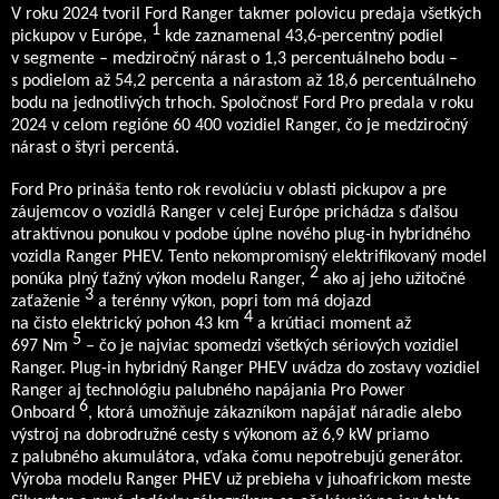
V roku 2024 tvoril Ford Ranger takmer polovicu predaja všetkých
1
pickupov v Európe,
kde zaznamenal 43,6-percentný podiel
v segmente – medziročný nárast o 1,3 percentuálneho bodu –
s podielom až 54,2 percenta a nárastom až 18,6 percentuálneho
bodu na jednotlivých trhoch. Spoločnosť Ford Pro predala v roku
2024 v celom regióne 60 400 vozidiel Ranger, čo je medziročný
nárast o štyri percentá.
Ford Pro prináša tento rok revolúciu v oblasti pickupov a pre
záujemcov o vozidlá Ranger v celej Európe prichádza s ďalšou
atraktívnou ponukou v podobe úplne nového plug-in hybridného
vozidla Ranger PHEV. Tento nekompromisný elektrifikovaný model
2
ponúka plný ťažný výkon modelu Ranger,
ako aj jeho užitočné
3
zaťaženie
a terénny výkon, popri tom má dojazd
4
na čisto elektrický pohon 43 km
a krútiaci moment až
5
697 Nm
– čo je najviac spomedzi všetkých sériových vozidiel
Ranger. Plug-in hybridný Ranger PHEV uvádza do zostavy vozidiel
Ranger aj technológiu palubného napájania Pro Power
6
Onboard
, ktorá umožňuje zákazníkom napájať náradie alebo
výstroj na dobrodružné cesty s výkonom až 6,9 kW priamo
z palubného akumulátora, vďaka čomu nepotrebujú generátor.
Výroba modelu Ranger PHEV už prebieha v juhoafrickom meste