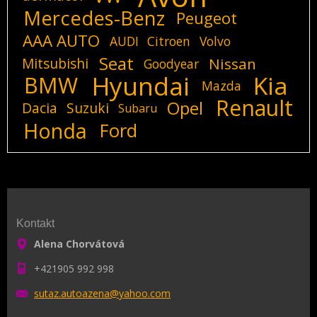
Mercedes-Benz
Peugeot
AAA AUTO
AUDI
Citroen
Volvo
Seat
Mitsubishi
Nissan
Goodyear
Hyundai
Kia
BMW
Mazda
Renault
Opel
Dacia
Suzuki
Subaru
Honda
Ford
Kontakt
Alena Chorvátová
+421905 992 998
sutaz.au
toazena@
yahoo.co
m