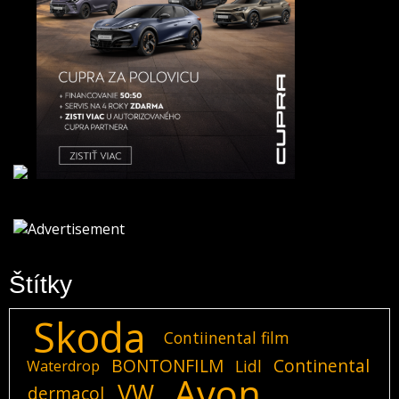
Štítky
Skoda
Contiinental film
BONTONFILM
Continental
Lidl
Waterdrop
Avon
VW
dermacol