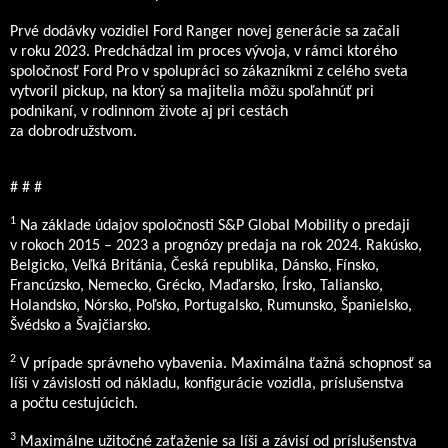
Prvé dodávky vozidiel Ford Ranger novej generácie sa začali
v roku 2023. Predchádzal im proces vývoja, v rámci ktorého
spoločnosť Ford Pro v spolupráci so zákazníkmi z celého sveta
vytvoril pickup, na ktorý sa majitelia môžu spoľahnúť pri
podnikaní, v rodinnom živote aj pri cestách
za dobrodružstvom.
# # #
1
Na základe údajov spoločnosti S&P Global Mobility o predaji
v rokoch 2015 – 2023 a prognózy predaja na rok 2024. Rakúsko,
Belgicko, Veľká Británia, Česká republika, Dánsko, Fínsko,
Francúzsko, Nemecko, Grécko, Maďarsko, Írsko, Taliansko,
Holandsko, Nórsko, Poľsko, Portugalsko, Rumunsko, Španielsko,
Švédsko a Švajčiarsko.
2
V prípade správneho vybavenia. Maximálna ťažná schopnosť sa
líši v závislosti od nákladu, konfigurácie vozidla, príslušenstva
a počtu cestujúcich.
3
Maximálne užitočné zaťaženie sa líši a závisí od príslušenstva