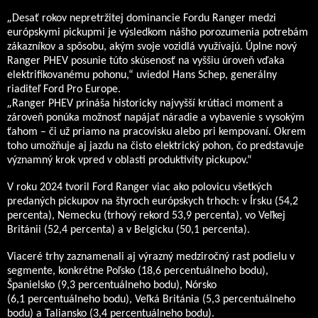
„
Desať rokov nepretržitej dominancie Fordu Ranger medzi
európskymi pickupmi je výsledkom nášho porozumenia potrebám
zákazníkov a spôsobu, akým svoje vozidlá využívajú. Úplne nový
Ranger PHEV posunie túto skúsenosť na vyššiu úroveň vďaka
elektrifikovanému pohonu,“ uviedol Hans Schep, generálny
riaditeľ Ford Pro Europe.
„
Ranger PHEV prináša historicky najvyšší krútiaci moment a
zároveň ponúka možnosť napájať náradie a vybavenie s vysokým
ťahom – či už priamo na pracovisku alebo pri kempovaní. Okrem
toho umožňuje aj jazdu na čisto elektrický pohon, čo predstavuje
významný krok vpred v oblasti produktivity pickupov.“
V roku 2024 tvoril Ford Ranger viac ako polovicu všetkých
predaných pickupov na štyroch európskych trhoch: v Írsku (54,2
percenta), Nemecku (trhový rekord 53,9 percenta), vo Veľkej
Británii (52,4 percenta) a v Belgicku (50,1 percenta).
Viaceré trhy zaznamenali aj výrazný medziročný rast podielu v
segmente, konkrétne Poľsko (18,6 percentuálneho bodu),
Španielsko (9,3 percentuálneho bodu), Nórsko
(6,1 percentuálneho bodu), Veľká Británia (5,3 percentuálneho
bodu) a Taliansko (3,4 percentuálneho bodu).