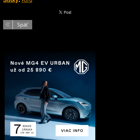
Ford
Štítky
:
Späť