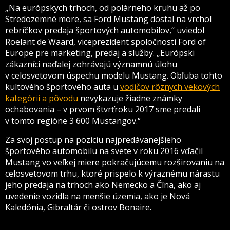
„Na európskych trhoch, od polárneho kruhu až po
Stredozemné more, sa Ford Mustang dostal na vrchol
rebríčkov predaja športových automobilov,“ uviedol
Roelant de Waard, viceprezident spoločnosti Ford of
Europe pre marketing, predaj a služby. „Európski
zákazníci naďalej zohrávajú významnú úlohu
v celosvetovom úspechu modelu Mustang. Obľuba tohto
kultového športového auta u
vodičov rôznych vekových
kategórií a pôvodu
nevykazuje žiadne známky
ochabovania – v prvom štvrťroku 2017 sme predali
v tomto regióne 3 600 Mustangov.“
Za svoj postup na pozíciu najpredávanejšieho
športového automobilu na svete v roku 2016 vďačil
Mustang vo veľkej miere pokračujúcemu rozširovaniu na
celosvetovom trhu, ktoré prispelo k výraznému nárastu
jeho predaja na trhoch ako Nemecko a Čína, ako aj
uvedenie vozidla na menšie územia, ako je Nová
Kaledónia, Gibraltár či ostrov Bonaire.