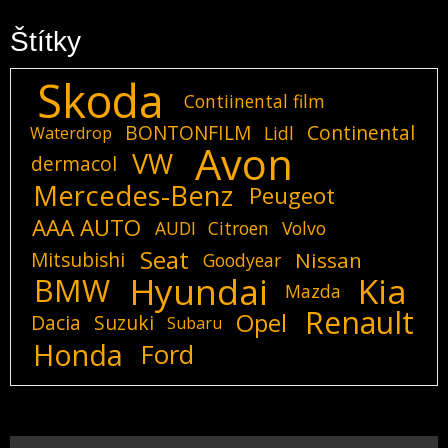
Štítky
Skoda
Contiinental film
BONTONFILM
Continental
Lidl
Waterdrop
Avon
VW
dermacol
Mercedes-Benz
Peugeot
AAA AUTO
AUDI
Citroen
Volvo
Seat
Mitsubishi
Nissan
Goodyear
Hyundai
Kia
BMW
Mazda
Renault
Opel
Dacia
Suzuki
Subaru
Honda
Ford