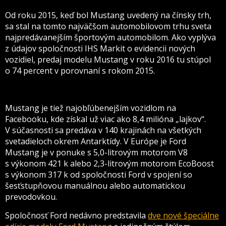
Od roku 2015, keď bol Mustang uvedený na čínsky trh,
sa stal na tomto najväčšom automobilovom trhu sveta
najpredávanejším športovým automobilom. Ako vyplýva
z údajov spoločnosti IHS Markit o evidencii nových
vozidiel, predaj modelu Mustang v roku 2016 tu stúpol
o 74 percent v porovnaní s rokom 2015.
Mustang je tiež najobľúbenejším vozidlom na
Facebooku, kde získal už viac ako 8,4 milióna „lajkov“.
V súčasnosti sa predáva v 140 krajinách na všetkých
svetadieloch okrem Antarktídy. V Európe je Ford
Mustang je v ponuke s 5,0-litrovým motorom V8
s výkonom 421 k alebo 2,3-litrovým motorom EcoBoost
s výkonom 317 k od spoločnosti Ford v spojení so
šesťstupňovou manuálnou alebo automatickou
prevodovkou.
Spoločnosť Ford nedávno predstavila
dve nové špeciálne