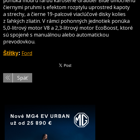
ponúka modrú farbu karosérie Grabber Blue umocnenú
čiernymi pruhmi s efektom rozptylu uprostred kapoty
a strechy, a čierne 19-palcové viaclúčové disky kolies
z ľahkých zliatin. V rámci pohonných jednotiek ponúka
5,0-litrový motor V8 a 2,3‑litrový motor EcoBoost, ktoré
sú spojené s manuálnou alebo automatickou
prevodovkou.
Ford
Štítky
:
Späť