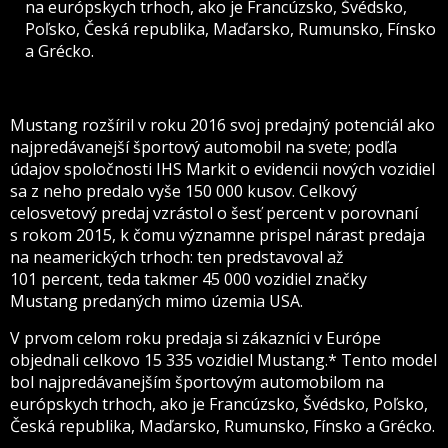
na európskych trhoch, ako je Francúzsko, Švédsko,
Poľsko, Česká republika, Maďarsko, Rumunsko, Fínsko
a Grécko.
Mustang rozšíril v roku 2016 svoj predajný potenciál ako
najpredávanejší športový automobil na svete; podľa
údajov spoločnosti IHS Markit o evidencii nových vozidiel
sa z neho predalo vyše 150 000 kusov. Celkový
celosvetový predaj vzrástol o šesť percent v porovnaní
s rokom 2015, k čomu významne prispel nárast predaja
na neamerických trhoch: ten predstavoval až
101 percent, teda takmer 45 000 vozidiel značky
Mustang predaných mimo územia USA.
V prvom celom roku predaja si zákazníci v Európe
objednali celkovo 15 335 vozidiel Mustang.* Tento model
bol najpredávanejším športovým automobilom na
európskych trhoch, ako je Francúzsko, Švédsko, Poľsko,
Česká republika, Maďarsko, Rumunsko, Fínsko a Grécko.