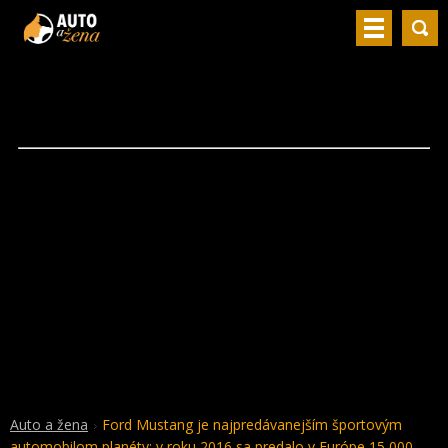
Auto a žena
Ford Mustang je najpredávanejším športovým
automobilom planéty: v roku 2016 sa predalo v Európe 15 000