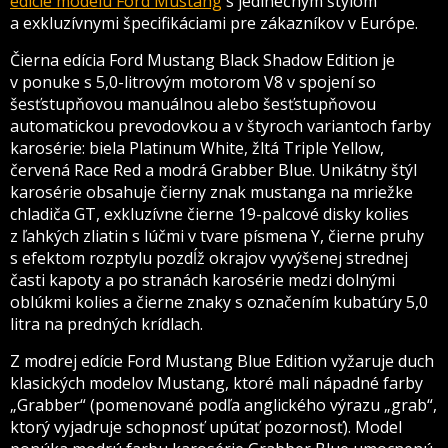
edície modelu Ford Mustang
s jedinečným štýlom
a exkluzívnymi špecifikáciami pre zákazníkov v Európe.
Čierna edícia Ford Mustang Black Shadow Edition je
v ponuke s 5,0-litrovým motorom V8 v spojení so
šesťstupňovou manuálnou alebo šesťstupňovou
automatickou prevodovkou a v štyroch variantoch farby
karosérie: biela Platinum White, žltá Triple Yellow,
červená Race Red a modrá Grabber Blue. Unikátny štýl
karosérie obsahuje čierny znak mustanga na mriežke
chladiča GT, exkluzívne čierne 19-palcové disky kolies
z ľahkých zliatin s lúčmi v tvare písmena Y, čierne pruhy
s efektom rozptylu pozdĺž okrajov vyvýšenej strednej
časti kapoty a po stranách karosérie medzi dolnými
oblúkmi kolies a čierne znaky s označením kubatúry 5,0
litra na predných krídlach.
Z modrej edície Ford Mustang Blue Edition vyžaruje duch
klasických modelov Mustang, ktoré mali nápadné farby
„Grabber“ (pomenované podľa anglického výrazu „grab“,
ktorý vyjadruje schopnosť upútať pozornosť). Model