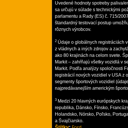
Uvedené hodnoty spotreby paliva/en
sa určujú v súlade s technickými p
parlamentu a Rady (ES) č. 715/2007
štandardný testovací postup umožňu
rôznych výrobcov.
2
Údaje o globálnych registráciách 
z vládnych a iných zdrojov a zachyt
ako 80 krajinách na celom svete. Šp
Markit – zahŕňajú všetky vozidlá v
Markit. Podľa analýzy spoločnosti F
registrácií nových vozidiel v USA z
segmenty športových vozidiel (údaje
najpredávanejším americkým športo
3
Medzi 20 hlavných európskych krají
republika, Dánsko, Fínsko, Francúz
Holandsko, Nórsko, Poľsko, Portug
a Švajčiarsko.
Ford
Štítky
: