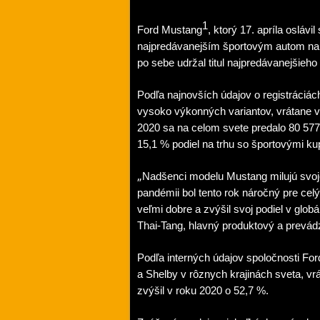
1
Ford Mustang
, ktorý 17. apríla oslávi
najpredávanejším športovým autom na 
po sebe udržal titul najpredávanejšieh
Podľa najnovších údajov o registráciác
vysoko výkonných variantov, vrátane ve
2020 sa na celom svete predalo 80 57
15,1 % podiel na trhu so športovými ku
„
Nadšenci modelu Mustang milujú svoje 
pandémii bol tento rok náročný pre cel
veľmi dobre a zvýšil svoj podiel v glo
Thai-Tang, hlavný produktový a prevád
Podľa interných údajov spoločnosti For
a Shelby v rôznych krajinách sveta, v
zvýšil v roku 2020 o 52,7 %.