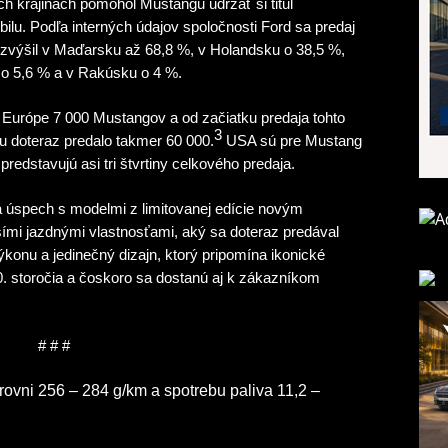
h krajinách pomohol Mustangu udržať si titul
lu. Podľa interných údajov spoločnosti Ford sa predaj
zvýšil v Maďarsku až 68,8 %, v Holandsku o 38,5 %,
 o 5,6 % a v Rakúsku o 4 %.
 Európe 7 000 Mustangov a od začiatku predaja tohto
3
tu doteraz predalo takmer 60 000.
USA sú pre Mustang
predstavujú asi tri štvrtiny celkového predaja.
 úspech s modelmi z limitovanej edície novým
mi jazdnými vlastnosťami, aký sa doteraz predával
ýkonu a jedinečný dizajn, ktorý pripomína ikonické
. storočia a čoskoro sa dostanú aj k zákazníkom
# # #
rovni 256 – 284 g/km a spotrebu paliva 11,2 –