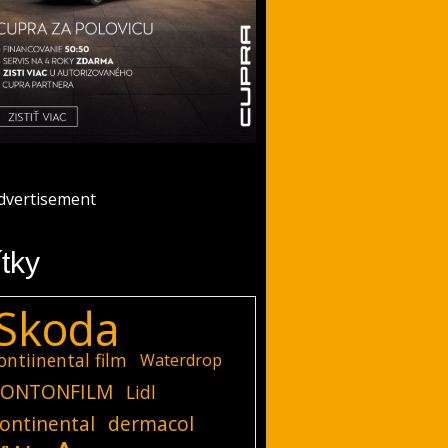
ítky
Skoda
ontiinental film
Waterdrop
ONTONFILM
Lidl
ontinental
dermacol