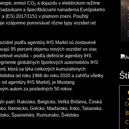
ergie, emisií CO
a dojazdu v elektrickom režime
2
ožiadavkami a špecifikáciami nariadenia Európskeho
 a (ES) 2017/1151 v platnom znení. Použitý
je vzájomne porovnávať rôzne typy vozidiel od
vozidiel podľa agentúry IHS Markit sú zostavené
ávajú 95 percent objemu nových vozidiel vo viac
ortové vozidlá – podľa definície agentúry IHS
 segmente globálnych športových automobilov IHS
ord, ktorá sa týka celkových kumulatívnych
Št
 obdobia od roku 1966 do roku 2020 a zahŕňa všetky
 od agentúry IHS Markit), je Mustang
vým autom za posledných 50 rokov.
n patrí: Rakúsko, Belgicko, Veľká Británia, Česká
C
sko, Nemecko, Grécko, Maďarsko, Írsko, Taliansko,
B
alsko, Španielsko, Rumunsko, Švédsko
C