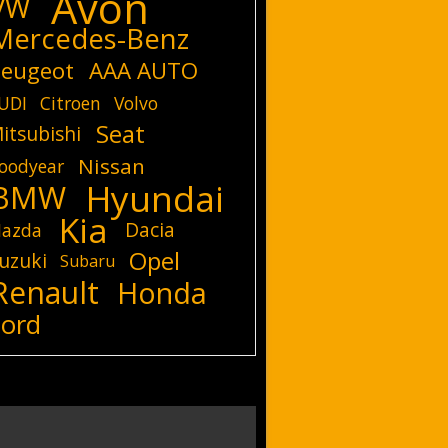
Avon
VW
Mercedes-Benz
eugeot
AAA AUTO
UDI
Citroen
Volvo
Seat
itsubishi
Nissan
oodyear
Hyundai
BMW
Kia
Dacia
azda
Opel
uzuki
Subaru
Renault
Honda
Ford