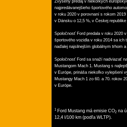
Zvýšený predaj v niekoľkých európskyc
najpredávanejšieho športového automobi
v roku 2020 v porovnaní s rokom 2019 
v Dánsku o 12,5 %, v Českej republike
Spoločnosť Ford predala v roku 2020 v
športového vozidla v roku 2014 sa ich 
naďalej najsilnejším globálnym trhom a 
Spoločnosť Ford sa snaží nadviazať na
Mustangom Mach 1. Mustang s najlepší
v Európe, prináša niekoľko vylepšení v
Mustangy Mach 1 zo 60. a 70. rokov 20
v Európe.
1
Ford Mustang má emisie CO
na ú
2
12,4 l/100 km (podľa WLTP).