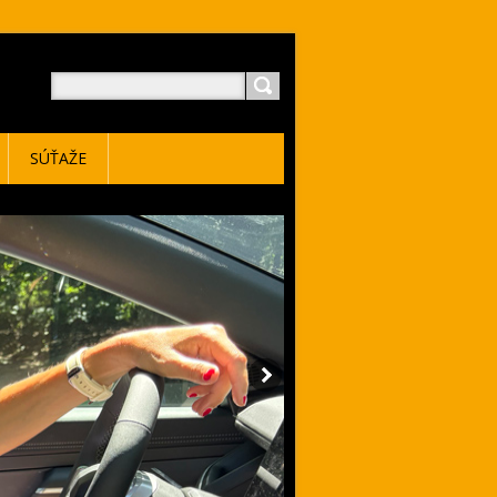
SÚŤAŽE