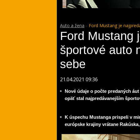
Auto a žena
Ford Mustang je najpredá
Ford Mustang j
športové auto 
sebe
21.04.2021 09:36
Nové údaje o počte predaných áut 
opäť stal najpredávanejším šport
K úspechu Mustanga prispeli v m
európske krajiny vrátane Rakúska,