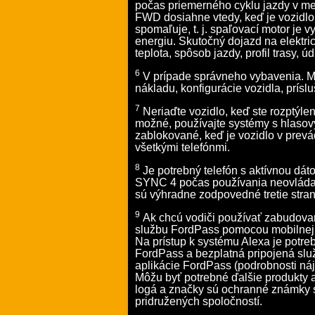
počas priemerného cyklu jazdy v mes
FWD dosiahne vtedy, keď je vozidl
spomaľuje, t. j. spaľovací motor je 
energiu. Skutočný dojazd na elektrick
teplota, spôsob jazdy, profil trasy, ú
6
V prípade správneho vybavenia. Ma
nákladu, konfigurácie vozidla, prísl
7
Neriaďte vozidlo, keď ste rozptýlen
možné, používajte systémy s hlasov
zablokované, keď je vozidlo v prevá
všetkými telefónmi.
8
Je potrebný telefón s aktívnou dá
SYNC 4 počas používania neovláda pr
sú výhradne zodpovedné tretie stran
9
Ak chcú vodiči používať zabudovan
službu FordPass pomocou mobilnej 
Na prístup k systému Alexa je pot
FordPass a
bezplatná pripojená sl
aplikácie FordPass (
podrobnosti ná
Môžu byť potrebné ďalšie produkty 
logá a značky sú ochranné známky s
pridružených spoločností.