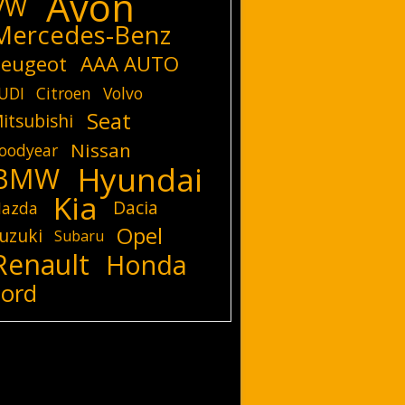
Avon
VW
Mercedes-Benz
eugeot
AAA AUTO
UDI
Citroen
Volvo
Seat
itsubishi
Nissan
oodyear
Hyundai
BMW
Kia
Dacia
azda
Opel
uzuki
Subaru
Renault
Honda
Ford