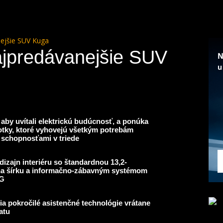
nejšie SUV Kuga
ajpredávanejšie SUV
aby uvítali elektrickú budúcnosť, a ponúka
tky, ktoré vyhovejú všetkým potrebám
 schopnosťami v triede
izajn interiéru so štandardnou 13,2-
na šírku a informačno-zábavným systémom
5G
a pokročilé asistenčné technológie vrátane
atu