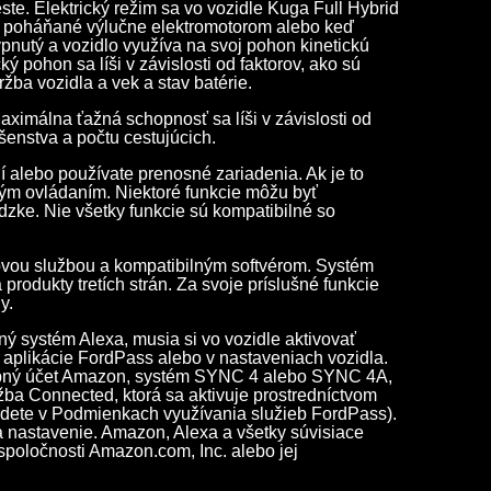
te. Elektrický režim sa vo vozidle Kuga Full Hybrid
o poháňané výlučne elektromotorom alebo keď
vypnutý a vozidlo využíva na svoj pohon kinetickú
ý pohon sa líši v závislosti od faktorov, ako sú
držba vozidla a vek a stav batérie.
ximálna ťažná schopnosť sa líši v závislosti od
ušenstva a počtu cestujúcich.
í alebo používate prenosné zariadenia. Ak je to
ým ovládaním. Niektoré funkcie môžu byť
dzke. Nie všetky funkcie sú kompatibilné so
tovou službou a kompatibilným softvérom. Systém
odukty tretích strán. Za svoje príslušné funkcie
y.
ý systém Alexa, musia si vo vozidle aktivovať
aplikácie FordPass alebo v nastaveniach vozidla.
rebný účet Amazon, systém SYNC 4 alebo SYNC 4A,
užba Connected
, ktorá sa aktivuje prostredníctvom
jdete v Podmienkach využívania služieb FordPass
).
a nastavenie. Amazon, Alexa a všetky súvisiace
poločnosti Amazon.com, Inc. alebo jej