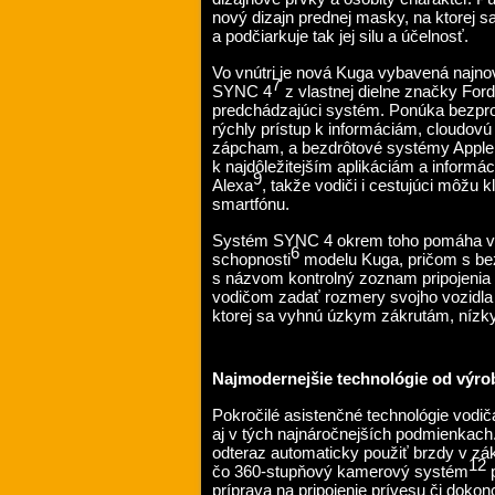
nový dizajn prednej masky, na ktorej 
a podčiarkuje tak jej silu a účelnosť.
Vo vnútri je nová Kuga vybavená najn
7
SYNC 4
z vlastnej dielne značky For
predchádzajúci systém. Ponúka bezpro
rýchly prístup k informáciám, cloudov
zápcham, a bezdrôtové systémy Apple 
k najdôležitejším aplikáciám a infor
9
Alexa
, takže vodiči i cestujúci môžu 
smartfónu.
Systém SYNC 4 okrem toho pomáha vo
6
schopnosti
modelu Kuga, pričom s be
s názvom kontrolný zoznam pripojenia 
vodičom zadať rozmery svojho vozidla
ktorej sa vyhnú úzkym zákrutám, níz
Najmodernejšie technológie od výrob
Pokročilé asistenčné technológie vod
aj v tých najnáročnejších podmienkach
odteraz automaticky použiť brzdy v zák
12
čo 360-stupňový kamerový systém
p
príprava na pripojenie prívesu či doko