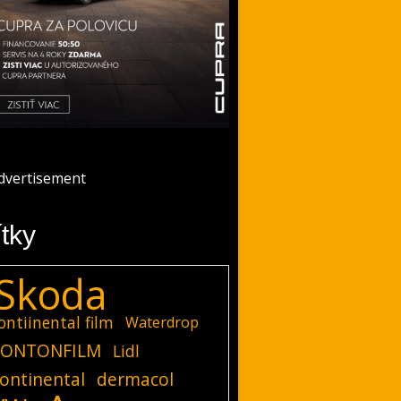
ítky
Skoda
ontiinental film
Waterdrop
ONTONFILM
Lidl
ontinental
dermacol