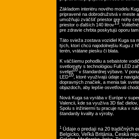
Základom interiéru nového modelu Kuga
pripravené na dobrodružstvá v meste 
umožňujú zväčšiť priestor pre nohy ce
13
priestor o ďalších 140 litrov
. Voliteľ
pre zdravie chrbta poskytujú oporu tam,
Táto svieža zostava vozidiel Kuga sa m
tých, ktorí chcú najodolnejšiu Kugu z 
terén, vrátane piesku či blata.
K väčšiemu pohodliu a sebaistote vodiča
svetlomety s technológiou Full LED za
10
svetiel
v štandardnej výbave. V pon
10
LED
, ktoré využívajú údaje z navig
dopravných značiek, a menia tak svete
objazdoch, aby lepšie osvetľovali chodc
Nová Kuga sa vyrába v Európe v super
Valencii, kde sa využíva 3D tlač dielo
Spolu s inžiniermi tu pracuje ruka v ruk
štandardy kvality a výroby.
1
Údaje o predaji na 20 tradičných 
Belgicko, Veľká Británia, Česká re