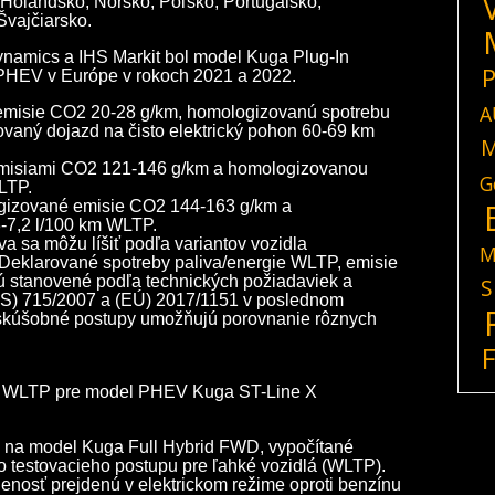
 Holandsko, Nórsko, Poľsko, Portugalsko,
vajčiarsko.
namics a IHS Markit bol model Kuga Plug-In
P
PHEV v Európe v rokoch 2021 a 2022.
A
isie CO2 20-28 g/km, homologizovanú spotrebu
ovaný dojazd na čisto elektrický pohon 60-69 km
M
misiami CO2 121-146 g/km a homologizovanou
G
WLTP.
ogizované emisie CO2 144-163 g/km a
-7,2 l/100 km WLTP.
a sa môžu líšiť podľa variantov vozidla
M
 Deklarované spotreby paliva/energie WLTP, emisie
ú stanovené podľa technických požiadaviek a
S
(ES) 715/2007 a (EÚ) 2017/1151 v poslednom
 skúšobné postupy umožňujú porovnanie rôznych
ov WLTP pre model PHEV Kuga ST-Line X
 na model Kuga Full Hybrid FWD, vypočítané
 testovacieho postupu pre ľahké vozidlá (WLTP).
nosť prejdenú v elektrickom režime oproti benzínu