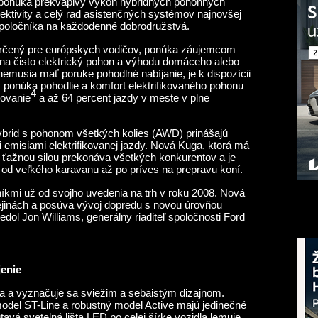
 ponúka prekvapivý výkon hybridných pohonných
ektivity a celý rad asistenčných systémov najnovšej
 spoločníka na každodenné dobrodružstvá.
určený pre európskych vodičov, ponúka záujemcom
na čisto elektrický pohon a výhodu domáceho alebo
 nemusia mať poruke pohodlné nabíjanie, je k dispozícii
 ponúka pohodlie a komfort elektrifikovaného pohonu
4
kovanie
a až 64 percent jazdy v meste v plne
ybrid s pohonom všetkých kolies (AWD) prinášajú
 emisiami elektrifikovanej jazdy. Nová Kuga, ktorá má
u ťažnou silou prekonáva všetkých konkurentov a je
 od veľkého karavanu až po príves na prepravu koní.
íkmi už od svojho uvedenia na trh v roku 2008. Nová
jinách a posúva vývoj dopredu s novou úrovňou
edol Jon Williams, generálny riaditeľ spoločnosti Ford
jenie
a a vyznačuje sa sviežim a sebaistým dizajnom.
model ST-Line a robustný model Active majú jedinečné
tavá svetelná lišta LED po celej šírke vozidla lemuje