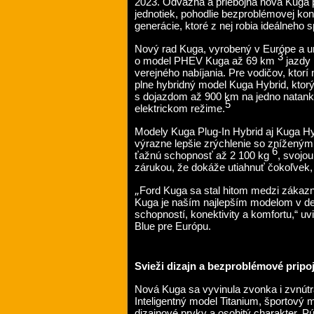
2023. Odvážna a priebojná nová Kuga
jednotiek, pohodlie bezproblémovej kon
generácie, ktoré z nej robia ideálneho
Nový rad Kuga, vyrobený v Európe a 
3
o model PHEV Kuga až 69 km
jazdy 
verejného nabíjania. Pre vodičov, ktorí
plne hybridný model Kuga Hybrid, ktorý
s dojazdom až 900 km na jedno natan
5
elektrickom režime.
Modely Kuga Plug-In Hybrid aj Kuga H
výrazne lepšie zrýchlenie so zníženými
6
ťažnú schopnosť až 2 100 kg
, svojo
zárukou, že dokáže utiahnuť čokoľvek,
„
Ford Kuga sa stal hitom medzi zákazn
Kuga je naším najlepším modelom v de
schopností, konektivity a komfortu,“ uvi
Blue pre Európu.
Svieži dizajn a bezproblémové pripo
Nová Kuga sa vyvinula zvonka i zvnútr
Inteligentný model Titanium, športový 
dizajnové prvky a osobitý charakter. Pú