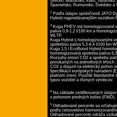
Grécko, Maďarsko, Írsko, Taliansko,
Španielsko, Rumunsko, Švédsko a Š
2
Podľa údajov spoločností JATO Dy
Hybrid najpredávanejším vozidlom 
3
Kuga PHEV má homologizované em
paliva 0,9-1,2 l/100 km a homologiz
WLTP.
Kuga Hybrid s homologizovanými e
spotrebou paliva 5,3-6,4 l/100 km 
Kuga 1,5 l EcoBoost Hybrid homol
homologizovaná spotreba paliva 6,3
Rozsahy emisií CO2 a spotreby paliv
ponúkaných na jednotlivých trhoch.
CO2 a dojazd na elektrický pohon s
špecifikácií európskych nariadení 
platnom znení. Použité štandardné
typov vozidiel a rôznych výrobcov.
4
Na základe certifikovaných údaj
s pohonom predných kolies (FWD).
5
Odhadované percento sa vzťahuje
podľa celosvetovo harmonizovaného
Odhadované percento odráža vzdiale