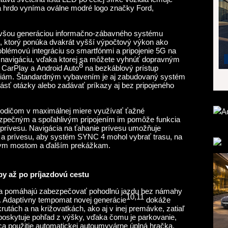
sa hrdo vyníma oválne modré logo značky Ford,
ovšou generáciou informačno-zábavného systému
d, ktorý ponúka dvakrát vyšší výpočtový výkon ako
blémovú integráciu so smartfónmi a pripojenie 5G na
ú navigáciu, vďaka ktorej sa môžete vyhnúť dopravným
8
CarPlay a Android Auto
na bezkáblový prístup
máciám. Štandardným vybavením je aj zabudovaný systém
klásť otázky alebo zadávať príkazy aj bez pripojeného
dičom v maximálnej miere využívať ťažné
zpečným a spoľahlivým pripojením im pomôže funkcia
prívesu. Navigácia na ťahanie prívesu umožňuje
 a prívesu, aby systém SYNC 4 mohol vybrať trasu, na
kym mostom a ďalším prekážkam.
y až po príjazdovú cestu
iča pomáhajú zabezpečovať pohodlnú jazdu bez námahy
10,11
. Adaptívny tempomat novej generácie
dokáže
rutách a na križovatkách, ako aj v inej premávke, zatiaľ
oskytuje pohľad z výšky, vďaka čomu je parkovanie,
nca použitie automatickej autoumyvárne úplná hračka.