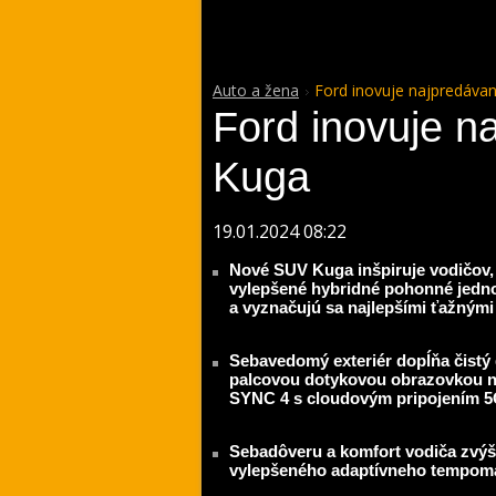
Auto a žena
Ford inovuje najpredáva
Ford inovuje n
Kuga
19.01.2024 08:22
Nové SUV Kuga inšpiruje vodičov, 
vylepšené hybridné pohonné jedno
a vyznačujú sa najlepšími ťažnými
Sebavedomý exteriér dopĺňa čistý d
palcovou dotykovou obrazovkou 
SYNC 4 s cloudovým pripojením 
Sebadôveru a komfort vodiča zvýši
vylepšeného adaptívneho tempom