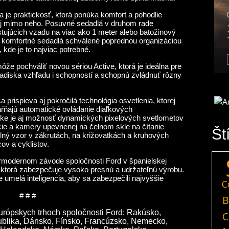
 je praktickosť, ktorá ponúka komfort a pohodlie
aj mimo neho. Posuvné sedadlá v druhom rade
stujúcich vzadu na viac ako 1 meter alebo batožinový
né komfortné sedadlá schválené poprednou organizáciou
 kde je to najviac potrebné.
ôže pochváliť novou sériou Active, ktorá je ideálna pre
hľadiska vzhľadu i schopností a schopnú zvládnuť rôzny
 prispieva aj pokročilá technológia osvetlenia, ktorej
hŕňajú automatické ovládanie diaľkových
uke je aj možnosť dynamických pixelových svetlometov
ácie a kamery upevnenej na čelnom skle na čítanie
Št
lný vzor v zákrutách, na križovatkách a kruhových
ov a cyklistov.
modernom závode spoločnosti Ford v španielskej
v, ktorá zabezpečuje vysoko presnú a udržateľnú výrobu.
e umelá inteligencia, aby sa zabezpečili najvyššie
C
# # #
B
európskych trhoch spoločnosti Ford:
Rakúsko,
C
publika, Dánsko, Fínsko, Francúzsko, Nemecko,