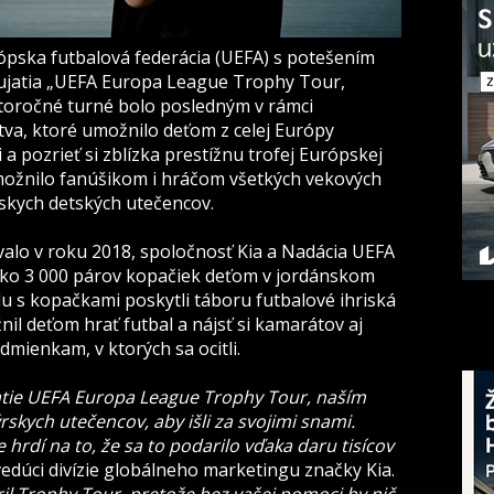
ópska futbalová federácia (UEFA) s potešením
jatia „UEFA Europa League Trophy Tour,
htoročné turné bolo posledným v rámci
va, ktoré umožnilo deťom z celej Európy
a pozrieť si zblízka prestížnu trofej Európskej
možnilo fanúšikom i hráčom všetkých vekových
rskych detských utečencov.
valo v roku 2018, spoločnosť Kia a Nadácia UEFA
ac ako 3 000 párov kopačiek deťom v jordánskom
u s kopačkami poskytli táboru futbalové ihriská
l deťom hrať futbal a nájsť si kamarátov aj
ienkam, v ktorých sa ocitli.
atie UEFA Europa League Trophy Tour, naším
skych utečencov, aby išli za svojimi snami.
 hrdí na to, že sa to podarilo vďaka daru tisícov
vedúci divízie globálneho marketingu značky Kia.