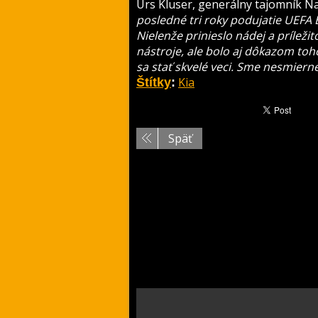
Urs Kluser, generálny tajomník Na
posledné tri roky podujatie UEFA
Nielenže prinieslo nádej a príležit
nástroje, ale bolo aj dôkazom toh
sa stať skvelé veci. Sme nesmierne
Kia
Štítky
:
Späť