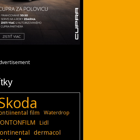
ítky
Skoda
ontiinental film
Waterdrop
ONTONFILM
Lidl
ontinental
dermacol