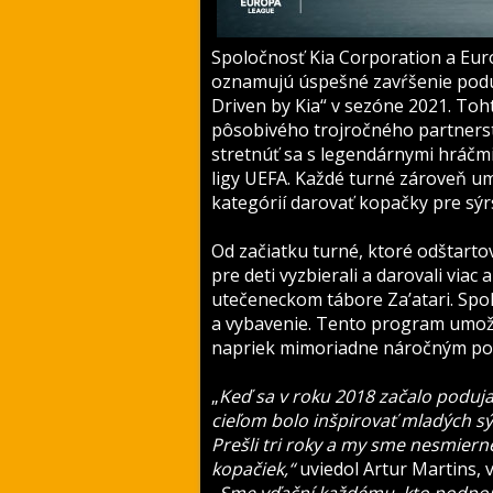
Spoločnosť
Kia Corporation a Eur
oznamujú úspešné zavŕšenie podu
Driven by Kia“ v sezóne 2021. To
pôsobivého trojročného partnerst
stretnúť sa s legendárnymi hráčmi 
ligy UEFA. Každé turné zároveň u
kategórií darovať kopačky pre sý
Od začiatku turné, ktoré odštarto
pre deti vyzbierali a darovali vi
utečeneckom tábore Za’atari. Spol
a vybavenie. Tento program umožni
napriek mimoriadne náročným podm
„
Keď sa v roku 2018 začalo poduj
cieľom bolo inšpirovať mladých sýr
Prešli tri roky a my sme nesmierne
kopačiek,“
uviedol Artur Martins, 