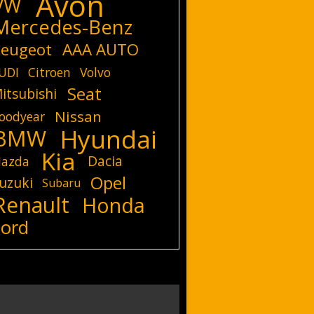
Avon
VW
Mercedes-Benz
eugeot
AAA AUTO
UDI
Citroen
Volvo
Seat
itsubishi
Nissan
oodyear
Hyundai
BMW
Kia
Dacia
azda
Opel
uzuki
Subaru
Renault
Honda
Ford