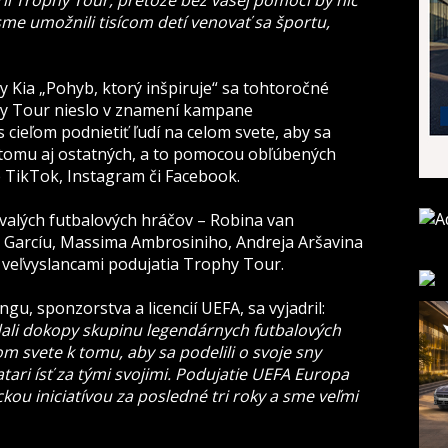
l Trophy Tour, pretože bez vašej pomoci by nič
me umožnili tisícom detí venovať sa športu,
 Kia „Pohyb, ktorý inšpiruje“ sa tohtoročné
y Tour nieslo v znamení kampane
s cieľom podnietiť ľudí na celom svete, aby sa
 k tomu aj ostatných, a to pomocou obľúbených
e TikTok, Instagram či Facebook.
bývalých futbalových hráčov – Robina van
a Garcíu, Massima Ambrosiniho, Andreja Aršavina
li veľvyslancami podujatia Trophy Tour.
gu, sponzorstva a licencií UEFA, sa vyjadril:
ali dokopy skupinu legendárnych futbalových
om svete k tomu, aby sa podelili o svoje sny
tari ísť za tými svojimi. Podujatie UEFA Europa
kou iniciatívou za posledné tri roky a sme veľmi