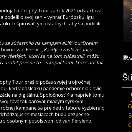
podujatia Trophy Tour za rok 2021 odštartoval
podelil o svoj sen – vyhrať Európsku ligu
rilo. Inšpiroval tým ostatných, aby sa podelili
kov sa zúčastnilo na kampani #LiftYourDream
“
hovorí van Persie.
„Každý si zaslúži šancu
ory všetkých, ktorí sa na tom zúčastnili, môžu
i urobiť presne to – s kopačkami, ktoré dostali
Št
phy Tour prešlo počas svojej trojročnej
ciou, keď v dôsledku pandémie ochorenia Covid-
izácie na digitálnu. Spoločnosť Kia napriek tomu
a svoj záväzok darovať mladým sýrskym
C
toročnej kampane sa
pre deti v tábore
vyzbieralo
nadchádzajúcich mesiacoch budú bezpečne
B
u s osobným posolstvom od van Persieho.
C