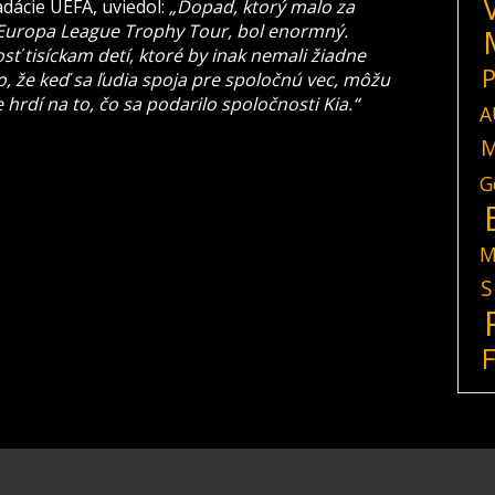
dácie UEFA, uviedol:
„Dopad, ktorý malo za
 Europa League Trophy Tour, bol enormný.
osť tisíckam detí, ktoré by inak nemali žiadne
P
o, že keď sa ľudia spoja pre spoločnú vec, môžu
 hrdí na to, čo sa podarilo spoločnosti Kia.“
A
M
G
M
S