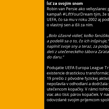
Ísť za svojím snom
Robin van Persie ako veľvyslanec 
kampaň #LiftYourDream tým, že sa 
UEFA, čo sa mu v roku 2002 aj poda
o vlastný sen a išli za ním.
„
Bolo úžasné vidieť, koľko fanúši
a podelili sa o to, čo ich inšpiruje,
naplniť svoje sny a teraz, za podp
deti z utečeneckého tábora Za’atar
do daru.“
Podujatie UEFA Europa League Tro
existencie drastickou transformá
19 prešlo z pôvodne fyzickej aktiv
nepoľavila v odhodlaní a dodržal
utečencom kopačky. V rámci toh
viac ako tisíc párov kopačiek. V 
odovzdané svojim príjemcom spol