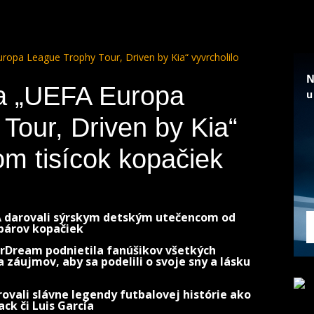
uropa League Trophy Tour, Driven by Kia“ vyvrcholilo
ia „UEFA Europa
Tour, Driven by Kia“
om tisícok kopačiek
FA darovali sýrskym detským utečencom od
 párov kopačiek
Dream podnietila fanúšikov všetkých
 záujmov, aby sa podelili o svoje sny a lásku
rovali slávne legendy futbalovej histórie ako
ack či Luis García