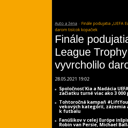
Auto a žena
Finále podujatia „UEFA E
darom tisícok kopačiek
Finále podujat
League Trophy 
vyvrcholilo dar
28.05.2021 19:02
Spoločnosť Kia a Nadácia UE
začiatku turné viac ako 3 000
Tohtoročná kampaň #LiftYour
vekových kategórií, zázemia a
k futbalu
Fanúšikov v celej Európe inšpi
Robin van Persie, Michael Ball