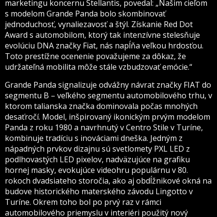
marketingu koncernu Stellantis, povedal: „Našim cieľom
s modelom Grande Panda bolo skombinovať
jednoduchosť, vynaliezavosť a štýl. Získanie Red Dot
Award s automobilom, ktorý tak intenzívne stelesňuje
evolúciu DNA značky Fiat, nás napĺňa veľkou hrdosťou.
Toto prestížne ocenenie považujeme za dôkaz, že
udržateľná mobilita môže stále vzbudzovať emócie.“
Grande Panda signalizuje odvážny návrat značky FIAT do
segmentu B – veľkého segmentu automobilového trhu, v
ktorom talianska značka dominovala počas mnohých
desaťročí. Model, inšpirovaný ikonickým prvým modelom
Panda z roku 1980 a navrhnutý v Centro Stile v Turíne,
kombinuje tradíciu s inováciami dneška. Jedným z
nápadných prvkov dizajnu sú svetlomety PXL LED z
podlhovastých LED pixelov, nadväzujúce na grafiku
hornej masky, evokujúce videohru populárnu v 80.
rokoch dvadsiateho storočia, ako aj obdĺžnikové okná na
budove historického materského závodu Lingotto v
Turíne. Okrem toho bol po prvý raz v rámci
automobilového priemyslu v interiéri použitý nový