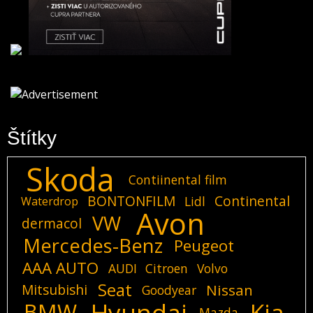
Štítky
Skoda
Contiinental film
BONTONFILM
Continental
Lidl
Waterdrop
Avon
VW
dermacol
Mercedes-Benz
Peugeot
AAA AUTO
AUDI
Citroen
Volvo
Seat
Mitsubishi
Nissan
Goodyear
Hyundai
Kia
BMW
Mazda