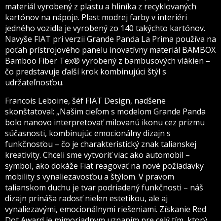
materiál vyrobený z plastu a hliníka z recyklovaných
kartónov na nápoje. Plast modrej farby v interiéri
jedného vozidla je vyrobený zo 140 takýchto kartónov.
Navyše FIAT pri verzii Grande Panda La Prima používa na
poťah prístrojového panelu inovatívny materiál BAMBOX
Bamboo Fiber Tex® vyrobený z bambusových vlákien –
čo predstavuje ďalší krok kombinujúci štýl s
udržateľnosťou.
Francois Leboine, šéf FIAT Design, nadšene
skonštatoval: „Našim cieľom s modelom Grande Panda
bolo nanovo interpretovať milovanú ikonu cez prizmu
súčasnosti, kombinujúc emocionálny dizajn s
funkčnosťou – čo je charakteristický znak talianskej
kreativity. Chceli sme vytvoriť viac ako automobil –
symbol, ako dokáže Fiat reagovať na nové požiadavky
mobility s vynaliezavosťou a štýlom. V pravom
talianskom duchu je tvar podriadený funkčnosti – náš
dizajn prináša radosť nielen estetikou, ale aj
vynaliezavými, emocionálnymi riešeniami. Získanie Red
Dot Award je mimoriadnym uznaním pre celý tím, ktorý