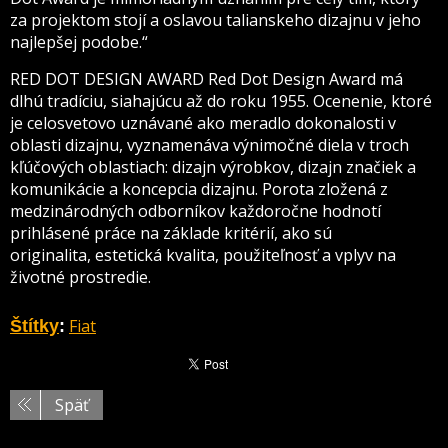
za projektom stojí a oslavou talianskeho dizajnu v jeho
najlepšej podobe.“
RED DOT DESIGN AWARD Red Dot Design Award má
dlhú tradíciu, siahajúcu až do roku 1955. Ocenenie, ktoré
je celosvetovo uznávané ako meradlo dokonalosti v
oblasti dizajnu, vyznamenáva výnimočné diela v troch
kľúčových oblastiach: dizajn výrobkov, dizajn značiek a
komunikácie a koncepcia dizajnu. Porota zložená z
medzinárodných odborníkov každoročne hodnotí
prihlásené práce na základe kritérií, ako sú
originalita, estetická kvalita, použiteľnosť a vplyv na
životné prostredie.
Fiat
Štítky
:
Späť