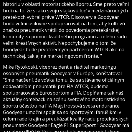
históriu v oblasti motoristického športu. Sme preto veľmi
hrdí na to, že si ako svoju vlajkovú loď v medzinárodných
pretekoch vybral práve WTCR. Discovery a Goodyear
budú veľmi usilovne spolupracovať na tom, aby kultovú
značku pneumatík vrátili do povedomia pretekárskej
komunity za pomoci kvalitného programu a celého radu
veľmi kreatívnych aktivít. Nepochybujeme o tom, že
Goodyear bude prvotriednym partnerom WTCR ako na
technickej, tak aj na marketingovom fronte. "
Mike Rytokoski, viceprezident a riaditeľ marketingu
osobných pneumatík Goodyear v Európe, konštatoval:
"Sme nadšení, že vďaka tomu, že sa stávame oficiálnym
dodávateľom pneumatík pre FIA ​​WTCR, budeme
spolupracovať s Eurosportom a FIA. Dopĺňame tak náš
aktuálny comeback na scénu svetového motoristického
športu účasťou na FIA Majstrovstvá sveta endurance.
Goodyear umožní spojiť sa so športovými fanúšikmi v
celom rade krajín a preukázať kvality radu pretekárskych
pneumatík Goodyear Eagle F1 SuperSport." Goodyear má
za sebou dlhú históriu vo vrcholovom motoristickom