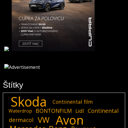
Štítky
Skoda
Contiinental film
BONTONFILM
Continental
Lidl
Waterdrop
Avon
VW
dermacol