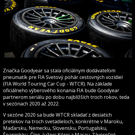
Značka Goodyear sa stala oficiálnym dodávateľom
pneumatík pre FIA ​​Svetový pohár cestovných vozidiel
(FIA World Touring Car Cup - WTCR). Na základe
oficiálneho výberového konania FIA bude Goodyear
partnerom seriálu po dobu najbližších troch rokov, teda
v sezónach 2020 až 2022.
V sezóne 2020 sa bude WTCR skladať z desiatich
pretekov na troch svetadieloch, konkrétne v Maroku,
Maďarsku, Nemecku, Slovensku, Portugalsku,
Španielsku, Číne, Južnej Kórei a Macau. Záverečné