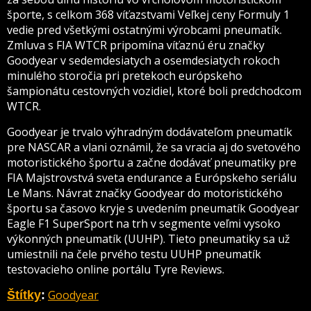
športe, s celkom 368 víťazstvami Veľkej ceny Formuly 1
vedie pred všetkými ostatnými výrobcami pneumatík.
Zmluva s FIA WTCR pripomína víťaznú éru značky
Goodyear v sedemdesiatych a osemdesiatych rokoch
minulého storočia pri pretekoch európskeho
šampionátu cestovných vozidiel, ktoré boli predchodcom
WTCR.
Goodyear je trvalo výhradným dodávateľom pneumatík
pre NASCAR a vlani oznámil, že sa vracia aj do svetového
motoristického športu a začne dodávať pneumatiky pre
FIA ​​Majstrovstvá sveta endurance a Európskeho seriálu
Le Mans. Návrat značky Goodyear do motoristického
športu sa časovo kryje s uvedením pneumatík Goodyear
Eagle F1 SuperSport na trh v segmente veľmi vysoko
výkonných pneumatík (UUHP). Tieto pneumatiky sa už
umiestnili na čele prvého testu UUHP pneumatík
testovacieho online portálu Tyre Reviews.
Goodyear
Štítky
: