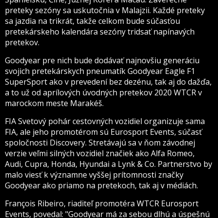
preteky sezóny sa uskutočnia v Malajzii. Každé preteky
sa jazdia na trikrát, takže celkom bude súčasťou
pretekárskeho kalendára sezóny tridsať napínavých
pretekov.
Goodyear pre nich bude dodávať najnovšiu generáciu
svojich pretekárskych pneumatík Goodyear Eagle F1
SuperSport ako v prevedení bez dezénu, tak aj do dažďa,
a to už od aprílových úvodných pretekov 2020 WTCR v
marockom meste Marakéš.
FIA Svetový pohár cestovných vozidiel organizuje sama
FIA, ale jeho promotérom sú Eurosport Events, súčasť
spoločnosti Discovery. Stretávajú sa v ňom závodnej
verzie veľmi silných vozidiel značiek ako Alfa Romeo,
Audi, Cupra, Honda, Hyundai a Lynk & Co. Partnerstvo by
malo viesť k významne vyššej prítomnosti značky
Goodyear ako priamo na pretekoch, tak aj v médiách.
François Ribeiro, riaditeľ promotéra WTCR Eurosport
Events, povedal: "Goodyear má za sebou dlhú a úspešnú