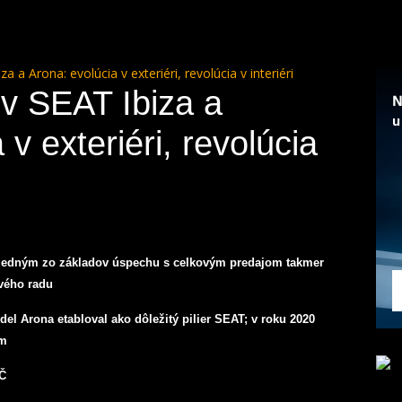
a a Arona: evolúcia v exteriéri, revolúcia v interiéri
ov SEAT Ibiza a
 v exteriéri, revolúcia
 jedným zo základov úspechu s celkovým predajom takmer
vého radu
el Arona etabloval ako dôležitý pilier SEAT; v roku 2020
om
EČ