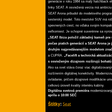
generácie v roku 1984 sa malý hatchback et
linky SEAT. A osviežená verzia má ambíciu 
SEAT Arona pribudol do modelového program
sesterský model. Toto mestské SUV má robu
spevnených ciest, no vďaka svojim kompakt
veľkomiest. Je schopné suverénne sa vyrov
„
SEAT Ibiza položil základný kameň pre 
počas piatich generácií a SEAT Arona je
druhým najpredávanejším modelom zna
a CUPRA.
„Facelift a technická aktualiz
s osvieženým dizajnom rozširujú bohatú
Ako sa svet stáva čoraz viac digitalizovaný
rozšírením digitálnej konektivity. Moderniz
ovládanie, pričom dizajnové modifikácie 
celkovú úroveň kvality interiéru kabíny.
Digitálna svetová premiéra
modernizovan
apríla o 10:00 SEČ
Seat
Štítky
: