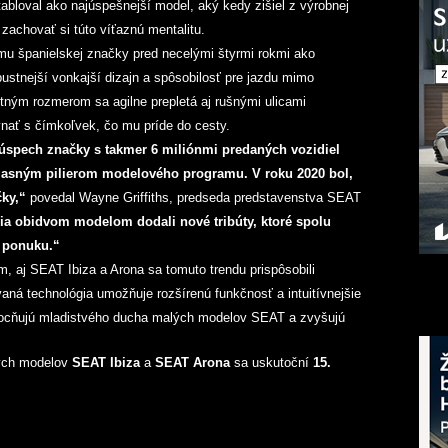
abloval ako najúspešnejší model, aký kedy zišiel z výrobnej
zachovať si túto víťaznú mentalitu.
u španielskej značky pred necelými štyrmi rokmi ako
stnejší vonkajší dizajn a spôsobilosť pre jazdu mimo
ným rozmerom sa agilne prepletá aj rušnými ulicami
nať s čímkoľvek, čo mu príde do cesty.
úspech značky s takmer 6 miliónmi predaných vozidiel
 jasným pilierom modelového programu. V roku 2020 bol,
čky,“
povedal Wayne Griffiths, predseda predstavenstva SEAT
ácia obidvom modelom dodali nové tribúty, ktoré spolu
 ponuku.“
m, aj SEAT Ibiza a Arona sa tomuto trendu prispôsobili
ovaná technológia umožňuje rozšírenú funkčnosť a intuitívnejšie
umocňujú mladistvého ducha malých modelov SEAT a zvyšujú
ých modelov
SEAT Ibiza
a
SEAT Arona
sa uskutoční
15.