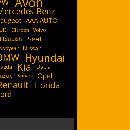
Avon
VW
Mercedes-Benz
eugeot
AAA AUTO
UDI
Citroen
Volvo
Seat
itsubishi
Nissan
oodyear
Hyundai
BMW
Kia
Dacia
azda
Opel
uzuki
Subaru
Renault
Honda
Ford