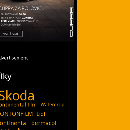
ítky
Skoda
ontiinental film
Waterdrop
ONTONFILM
Lidl
ontinental
dermacol