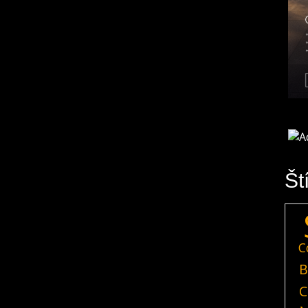
Št
C
B
C