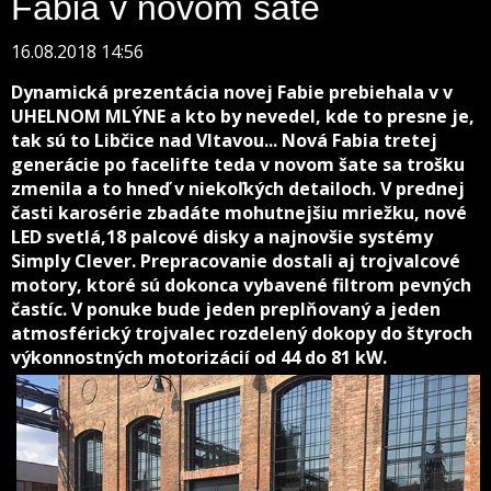
Fabia v novom šate
16.08.2018 14:56
Dynamická prezentácia novej Fabie prebiehala v v
UHELNOM MLÝNE a kto by nevedel, kde to presne je,
tak sú to Libčice nad Vltavou... Nová Fabia tretej
generácie po facelifte teda v novom šate sa trošku
zmenila a to hneď v niekoľkých detailoch. V prednej
časti karosérie zbadáte mohutnejšiu mriežku, nové
LED svetlá,18 palcové disky a najnovšie systémy
Simply Clever. Prepracovanie dostali aj trojvalcové
motory, ktoré sú dokonca vybavené filtrom pevných
častíc. V ponuke bude jeden preplňovaný a jeden
atmosférický trojvalec rozdelený dokopy do štyroch
výkonnostných motorizácií od 44 do 81 kW.