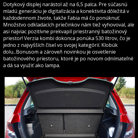
Dotykový displej narástol až na 6,5 palca. Pre súčasnú
mladú generáciu je digitalizácia a konektivita dôležitá v
každodennom živote, takže Fabia má čo ponúknuť.
Množstvo odkladacích priečinkov nám tiež vyhovoval, ale
asi najviac pozitívne prekvapil priestranný batožinový
priestor! Verzia kombi dokonca ponúka 530 litrov, čo je
jedno z najvyšších čísel vo svojej kategórií. Klobúk
dolu...Bonusom a zároveň novinkou je osvetlenie
batožinového priestoru, ktoré je po novom odnímateľné
a dá sa využiť ako lampa.