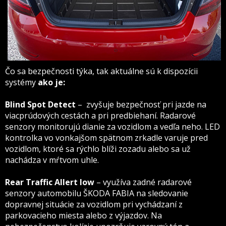
Čo sa bezpečnosti týka, tak aktuálne sú k dispozícii
systémy
ako je:
Blind Spot Detect
– zvyšuje bezpečnosť pri jazde na
viacprúdových cestách a pri predbiehaní. Radarové
senzory monitorujú dianie za vozidlom a vedľa neho. LED
kontrolka vo vonkajšom spätnom zrkadle varuje pred
vozidlom, ktoré sa rýchlo blíži zozadu alebo sa už
nachádza v mŕtvom uhle.
Rear Traffic Allert low
– využíva zadné radarové
senzory automobilu ŠKODA FABIA na sledovanie
dopravnej situácie za vozidlom pri vychádzaní z
parkovacieho miesta alebo z výjazdov. Na