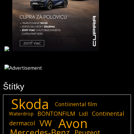
Štítky
Skoda
Contiinental film
BONTONFILM
Continental
Lidl
Waterdrop
Avon
VW
dermacol
Mercedes-Benz
Peugeot