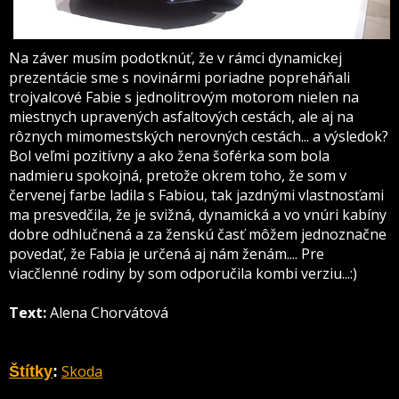
Na záver musím podotknúť, že v rámci dynamickej
prezentácie sme s novinármi poriadne popreháňali
trojvalcové Fabie s jednolitrovým motorom nielen na
miestnych upravených asfaltových cestách, ale aj na
rôznych mimomestských nerovných cestách... a výsledok?
Bol veľmi pozitívny a ako žena šoférka som bola
nadmieru spokojná, pretože okrem toho, že som v
červenej farbe ladila s Fabiou, tak jazdnými vlastnosťami
ma presvedčila, že je svižná, dynamická a vo vnúri kabíny
dobre odhlučnená a za ženskú časť môžem jednoznačne
povedať, že Fabia je určená aj nám ženám.... Pre
viacčlenné rodiny by som odporučila kombi verziu...:)
Text:
Alena Chorvátová
Skoda
Štítky
: