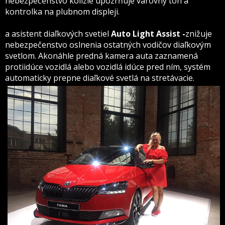
nebezpečenstvo kolízie upozrňuje varovný tón a
kontrolka na plubnom displeji.
a asistent diaľkových svetiel
Auto Light Assist -
znižuje
nebezpečenstvo oslnenia ostatných vodičov diaľkovým
svetlom. Akonáhle predná kamera auta zaznamená
protiidúce vozidlá alebo vozidlá idúce pred ním, systém
automaticky prepne diaľkové svetlá na stretávacie.