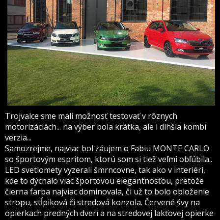
Trojvalce sme mali možnosť testovať v rôznych
motorizáciách... na výber bola krátka, ale i dlhšia kombi
verzia...
Samozrejme, najviac bol záujem o Fabiu MONTE CARLO
so športovým espritom, ktorú som si tiež veľmi obľúbila..
LED svetlomety vyzerali šmrncovne, tak ako v interiéri,
kde to dýchalo viac športovou elegantnosťou, pretože
čierna farba najviac dominovala, či už to bolo obloženie
stropu, stĺpiková či stredová konzola. Červené švy na
opierkach predných dverí a na stredovej lakťovej opierke