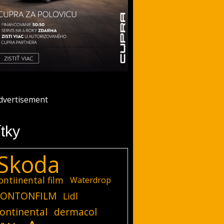
ítky
Skoda
ontiinental film
Waterdrop
ONTONFILM
Lidl
ontinental
dermacol