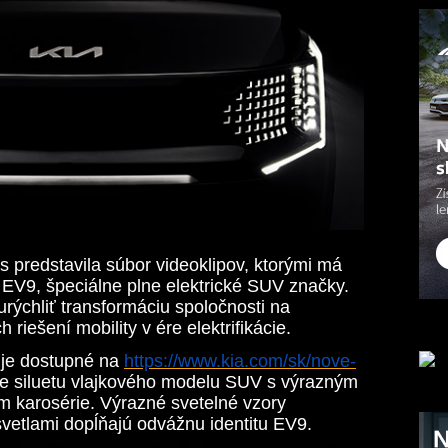
 predstavila súbor videoklipov, ktorými má
EV9, špeciálne plne elektrické SUV značky.
rýchliť transformáciu spoločnosti na
 riešení mobility v ére elektrifikácie.
 je dostupné na
https://www.kia.com/sk/nove-
je siluetu vlajkového modelu SUV s výrazným
 karosérie. Výrazné svetelné vzory
vetlami dopĺňajú odvážnu identitu EV9.