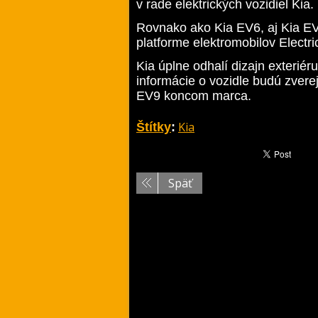
v rade elektrických vozidiel Kia.
Rovnako ako Kia EV6, aj Kia EV9
platforme elektromobilov Electr
Kia úplne odhalí dizajn exteriér
informácie o vozidle budú zver
EV9 koncom marca.
Kia
Štítky
:
Späť