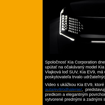
Spoločnosť Kia Corporation dnes
upútať na očakávaný model Kia 
Vlajková loď SUV, Kia EV9, má u
poskytovateľa trvalo udržateľných
Video s ukážkou Kia EV9, ktoré
auta/ev9/odhalenie/
, predstavu
predkom a elegantným povrchom
vytvorené prednými a zadnými s