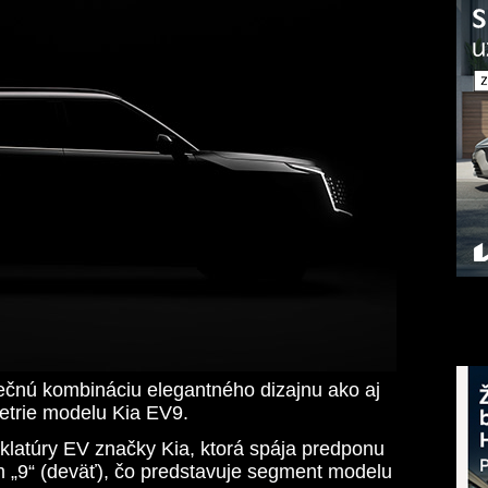
nečnú kombináciu elegantného dizajnu ako aj
etrie modelu Kia EV9.
latúry EV značky Kia, ktorá spája predponu
om „9“ (deväť), čo predstavuje segment modelu