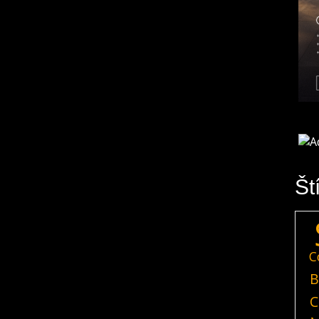
Št
C
B
C