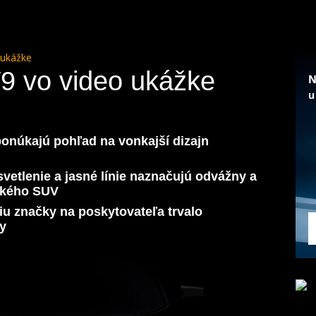
 ukážke
V9 vo video ukážke
 ponúkajú pohľad na vonkajší dizajn
svetlenie a jasné línie naznačujú odvážny a
ckého SUV
iu značky na poskytovateľa trvalo
ty