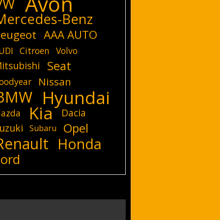
Avon
VW
Mercedes-Benz
eugeot
AAA AUTO
UDI
Citroen
Volvo
Seat
itsubishi
Nissan
oodyear
Hyundai
BMW
Kia
Dacia
azda
Opel
uzuki
Subaru
Renault
Honda
Ford