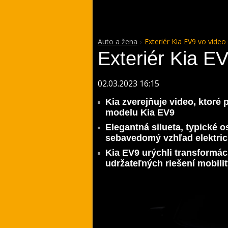
Auto a žena
Exteriér Kia EV9 vo video
Exteriér Kia E
02.03.2023 16:15
Kia zverejňuje video, ktoré
modelu Kia EV9
Elegantná silueta, typické o
sebavedomý vzhľad elektri
Kia EV9 urýchli transformác
udržateľných riešení mobili