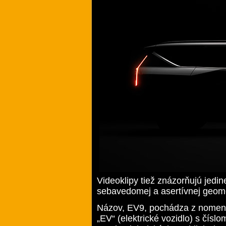
Videoklipy tiež znázorňujú jedi
sebavedomej a asertívnej geom
Názov, EV9, pochádza z nomenk
„EV“ (elektrické vozidlo) s čísl