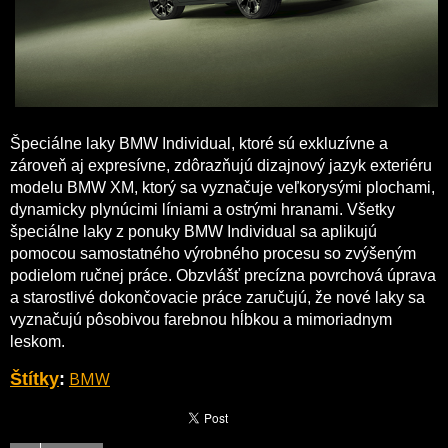
Špeciálne laky BMW Individual, ktoré sú exkluzívne a
zároveň aj expresívne, zdôrazňujú dizajnový jazyk exteriéru
modelu BMW XM, ktorý sa vyznačuje veľkorysými plochami,
dynamicky plynúcimi líniami a ostrými hranami. Všetky
špeciálne laky z ponuky BMW Individual sa aplikujú
pomocou samostatného výrobného procesu so zvýšeným
podielom ručnej práce. Obzvlášť precízna povrchová úprava
a starostlivé dokončovacie práce zaručujú, že nové laky sa
vyznačujú pôsobivou farebnou hĺbkou a mimoriadnym
leskom.
BMW
Štítky
: