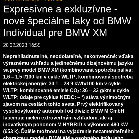
Expresívne a exkluzívne -
nové špeciálne laky od BMW
Individual pre BMW XM
20.02.2023 16:55
Neprehliadnuteľné, neodolateľné, nekonvenčné: vďaka
výraznému vzhľadu a jedinečnému dizajnovému jazyku
sa prvý model BMW XM (kombinovaná spotreba paliva:
1,6 – 1,5 l/100 km v cykle WLTP; kombinovaná spotreba
elektrickej energie: 30,1 – 28,9 kWh/100 km v cykle
WLTP; kombinované emisie CO
: 36 – 33 g/km v cykle
2
WLTP; údaje pre cyklus NEDC: – *) stáva výnimočným
zjavom na cestách tohto sveta. Prvý elektrifikovaný
vysokovýkonný automobil od divízie BMW M GmbH
fascinuje nielen extrovertným vzhľadom, ale aj
inovatívnym pohonom M HYBRID s výkonom 480 kW
(653 k). Ďalšie možnosti na vyjadrenie nezameniteľného
charakteru modelu BMW XM a osobného štýlu jeho