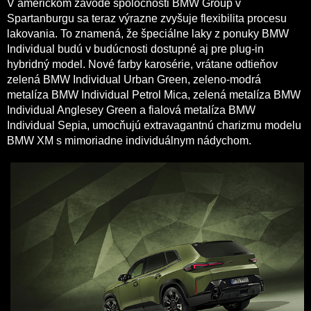
V americkom závode spoločnosti BMW Group v
Spartanburgu sa teraz výrazne zvyšuje flexibilita procesu
lakovania. To znamená, že špeciálne laky z ponuky BMW
Individual budú v budúcnosti dostupné aj pre plug-in
hybridný model. Nové farby karosérie, vrátane odtieňov
zelená BMW Individual Urban Green, zeleno-modrá
metalíza BMW Individual Petrol Mica, zelená metalíza BMW
Individual Anglesey Green a fialová metalíza BMW
Individual Sepia, umocňujú extravagantnú charizmu modelu
BMW XM s mimoriadne individuálnym nádychom.