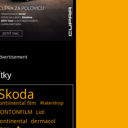
ítky
Skoda
ontiinental film
Waterdrop
ONTONFILM
Lidl
ontinental
dermacol