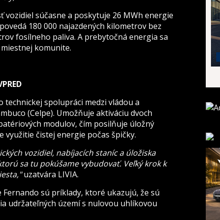
sť vozidiel súčasne a poskytuje 26 MWh energie
dpovedá 180 000 najazdených kilometrov bez
itrov fosílneho paliva. A prebytočná energia sa
v miestnej komunite.
VPRED
 technickej spolupráci medzi vládou a
mbuco (Celpe). Umožňuje aktiváciu dvoch
batériových modulov, čím posilňuje úložný
využitie čistej energie počas špičky.
ckých vozidiel, nabíjacích staníc a úložiska
 ktorú sa tu pokúšame vybudovať. Veľký krok k
iesta,"
uzatvára LIVIA.
e Fernando sú príklady, ktoré ukazujú, že sú
a udržateľných území s nulovou uhlíkovou