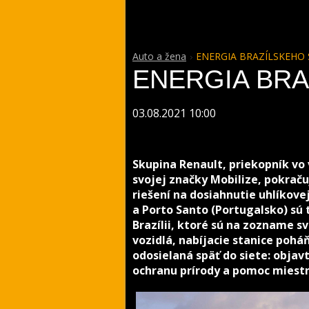
Auto a žena
ENERGIA BRAZÍLSKEHO
ENERGIA BRA
03.08.2021 10:00
Skupina Renault, priekopník vo
svojej značky Mobilize, pokraču
riešení na dosiahnutie uhlíkovej
a Porto Santo (Portugalsko) sú
Brazílii, ktoré sú na zozname 
vozidlá, nabíjacie stanice poh
odosielaná späť do siete: obja
ochranu prírody a pomoc miest