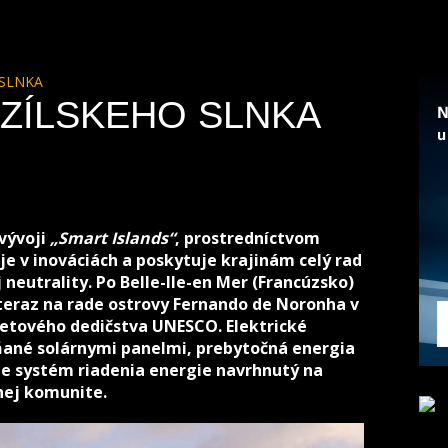
 SLNKA
ZÍLSKEHO SLNKA
 vývoji
„Smart Islands“
, prostredníctvom
je v inováciách a poskytuje krajinám celý rad
 neutrality. Po Belle-Ile-en Mer (Francúzsko)
 teraz na rade ostrovy Fernando de Noronha v
svetového dedičstva UNESCO. Elektrické
áňané solárnymi panelmi, prebytočná energia
vte systém riadenia energie navrhnutý na
nej komunite.