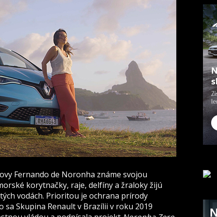
trovy Fernando de Noronha známe svojou
orské korytnačky, raje, delfíny a žraloky žijú
stých vodách. Prioritou je ochrana prírody
o sa Skupina Renault v Brazílii v roku 2019