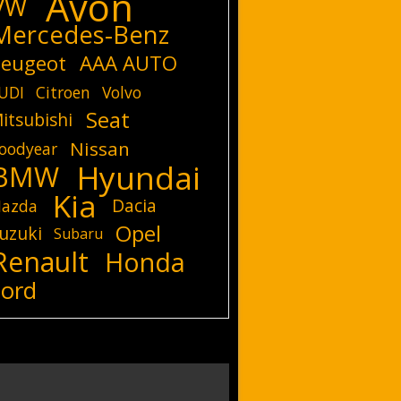
Avon
VW
Mercedes-Benz
eugeot
AAA AUTO
UDI
Citroen
Volvo
Seat
itsubishi
Nissan
oodyear
Hyundai
BMW
Kia
Dacia
azda
Opel
uzuki
Subaru
Renault
Honda
Ford