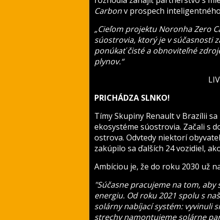
rozhodla zahájiť partnerstvo s mi
Carbon
v prospech inteligentnéh
„Cieľom projektu Noronha Zero C
súostrovia, ktorý je v súčasnosti 
ponúkať čisté a obnoviteľné zdroj
plynov.“
LIV
PRICHÁDZA SLNKO!
Tímy Skupiny Renault v Brazílii s
ekosystéme súostrovia. Začali s d
ostrova. Odvtedy niektorí obyvateli
zakúpilo sa ďalších 24 vozidiel, a
Ambíciou je, že do roku 2030 už na
"Súčasne pracujeme na tom, aby s
energiu. Od roku 2021 spolu s n
solárny nabíjací systém: vyvinuli s
strechy namontujeme solárne pan