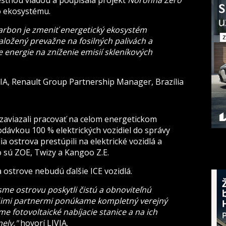
estnou vládou a podpísala projekt
Noronha Zero
o ekosystému.
arbon je zmeniť energetický ekosystém
založený prevažne na fosilných palivách a
e energie na zníženie emisií skleníkových
IA, Renault Group Partnership Manager, Brazília
a zaviazali pracovať na celom energetickom
odávkou 100 % elektrických vozidiel do správy
a ostrova prestúpili na elektrické vozidlá a
ko sú ZOE, Twizy a Kangoo Z.E.
 ostrove nebudú ďalšie ICE vozidlá.
me ostrovu poskytli čistú a obnoviteľnú
ašimi partnermi ponúkame kompletný verejný
me fotovoltaické nabíjacie stanice a na ich
ely,"
hovorí LIVIA.