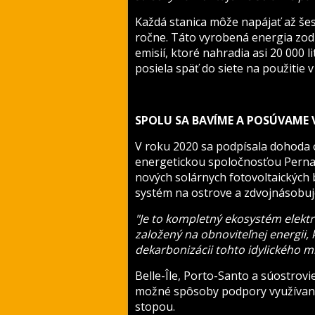
Každá stanica môže napájať až še
ročne. Táto vyrobená energia zo
emisií, ktoré nahradia asi 20 000 l
posiela späť do siete na použitie 
SPOLU SA BAVÍME A POSÚVAME 
V roku 2020 sa podpísala dohoda o
energetickou spoločnosťou Perna
nových solárnych fotovoltaických 
systém na ostrove a zdvojnásobuje 
"Je to kompletný ekosystém elektri
založený na obnoviteľnej energii,
dekarbonizácii tohto idylického m
Belle-Île, Porto-Santo a súostrovi
možné spôsoby podpory využívani
stopou.