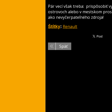
Pár vecí však treba: prispôsobiť v
ostrovoch alebo v mestskom prost
ako nevyčerpateľného zdroja!
Renault
Štítky
:
Späť