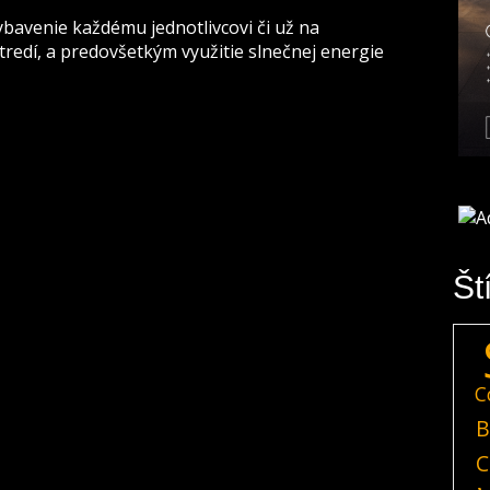
ybavenie každému jednotlivcovi či už na
redí, a predovšetkým využitie slnečnej energie
Št
C
B
C