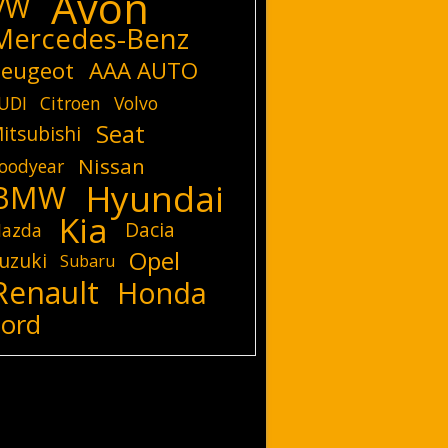
Avon
VW
Mercedes-Benz
eugeot
AAA AUTO
UDI
Citroen
Volvo
Seat
itsubishi
Nissan
oodyear
Hyundai
BMW
Kia
Dacia
azda
Opel
uzuki
Subaru
Renault
Honda
Ford