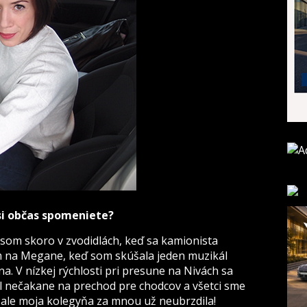
 si občas spomeniete?
a som skoro v zvodidlách, keď sa kamionista
om na Megane, keď som skúšala jeden muzikál
a. V nízkej rýchlosti pri presune na Nivách sa
ol nečakane na prechod pre chodcov a všetci sme
to, ale moja kolegyňa za mnou už neubrzdila!