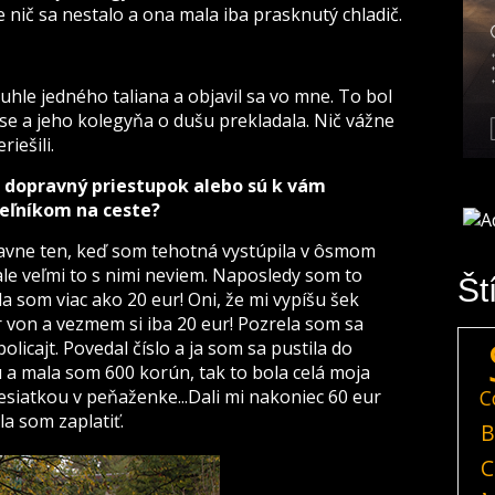
e nič sa nestalo a ona mala iba prasknutý chladič.
le jedného taliana a objavil sa vo mne. To bol
ese a jeho kolegyňa o dušu prekladala. Nič vážne
iešili.
e dopravný priestupok alebo sú k vám
eľníkom na ceste?
lavne ten, keď som tehotná vystúpila v ôsmom
í, ale veľmi to s nimi neviem. Naposledy som to
Št
a som viac ako 20 eur! Oni, že mi vypíšu šek
r von a vezmem si iba 20 eur! Pozrela som sa
olicajt. Povedal číslo a ja som sa pustila do
 a mala som 600 korún, tak to bola celá moja
esiatkou v peňaženke...Dali mi nakoniec 60 eur
C
a som zaplatiť.
B
C