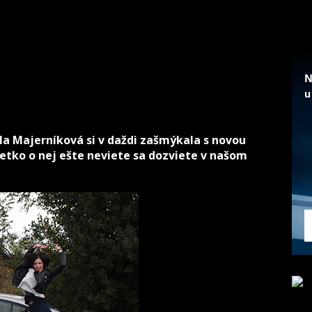
a Majerníková si v daždi zašmýkala s novou
etko o nej ešte neviete sa dozviete v našom