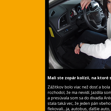
Mali ste zopár kolízii, na ktoré
Zážitkov bolo viac než dosť a bol
rozhodol, že ma nevidí. Jazdila s
a presúvala som sa do divadla Arén
stala taká vec, že jeden pán vbeh
flekovali....ja, autobus, ďalšie au