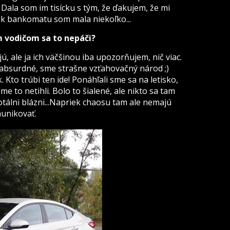
 Dala som im tisícku s tým, že ďakujem, že mi
 k bankomatu som mala niekoľko...
m vodičom sa to nepáči?
jú, ale ja ich väčšinou iba upozorňujem, nič viac.
e absurdné, sme strašne vzťahovačný národ ;)
. Kto trúbi ten ide! Ponáhľali sme sa na letisko,
me to netihli. Bolo to šialené, ale nikto sa tam
tálni blázni...Napriek chaosu tam ale nemajú
unikovať.