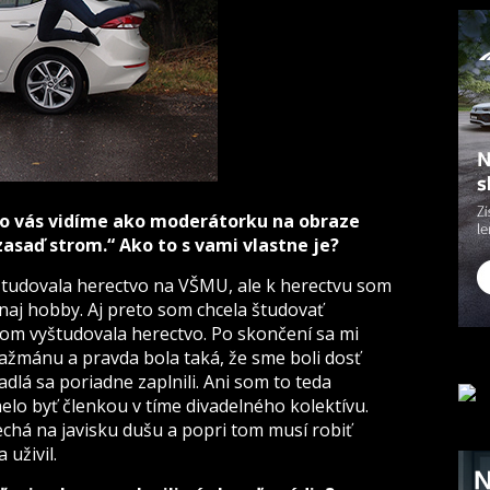
to vás vidíme ako moderátorku na obraze
saď strom.“ Ako to s vami vlastne je?
tudovala herectvo na VŠMU, ale k herectvu som
 naj hobby. Aj preto som chcela študovať
som vyštudovala herectvo. Po skončení sa mi
ažmánu a pravda bola taká, že sme boli dosť
vadlá sa poriadne zaplnili. Ani som to teda
lo byť členkou v tíme divadelného kolektívu.
echá na javisku dušu a popri tom musí robiť
 uživil.