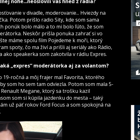
ľnej nohe...neoslovili vás hneď z rádia?
hosťovanie v divadle, moderovanie... Hviezdy na
čka. Potom prišlo radio Sity, kde som sama
h ponúk bolo málo a to mi bolo ľúto, že som
erátorka. Neskôr prišla ponuka zahrať si vo
ešte máme spolu film Pojedeme k moři, ktorý
m spoty, čo ma živí a prišli aj seriály ako Rádio,
 a ako speakerka som zakotvila v rádiu Expres.
 taká „expres“ moderátorka aj za volantom?
o 19-ročná a môj frajer mal Favorita, ktorého
aby som ho sem tam odviezla. Potom som mala 5-
 Renault Megane, ktorý sa trošku kazil
Časom som si kúpila jazdenku do mesta – taký
mám už päť rokov Ford Focus a som spokojná na
.