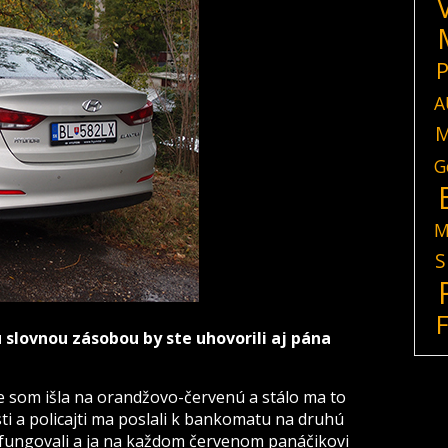
P
A
M
G
M
S
 slovnou zásobou by ste uhovorili aj pána
ne som išla na orandžovo-červenú a stálo ma to
ti a policajti ma poslali k bankomatu na druhú
fungovali a ja na každom červenom panáčikovi