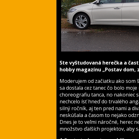
Ste vyštudovaná herečka a čas
hobby magazínu „Postav dom, za
Moderujem od začiatku ako som š
sa dostala cez tanec čo bolo moje
choreografiu tanca, no nakoniec 
nechcelo ísť hneď do trvalého ang
silný ročník, aj ten pred nami a di
neskúšala a časom to nejako odzne
Dnes je to veľmi náročné, herec n
množstvo ďalších projektov, aby sa