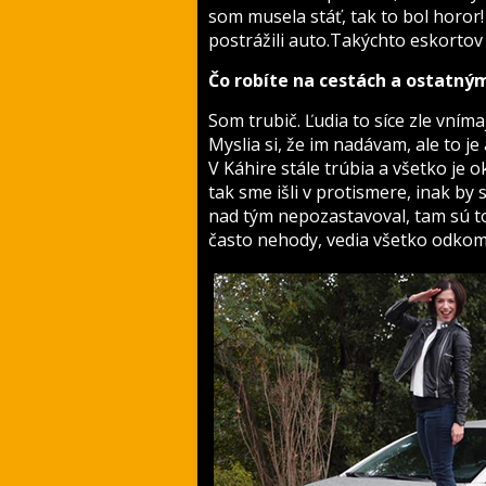
som musela stáť, tak to bol horor!
postrážili auto.Takýchto eskortov
Čo robíte na cestách a ostatný
Som trubič. Ľudia to síce zle vníma
Myslia si, že im nadávam, ale to j
V Káhire stále trúbia a všetko je ok
tak sme išli v protismere, inak by s
nad tým nepozastavoval, tam sú to
často nehody, vedia všetko odkom