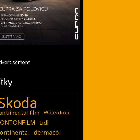
ítky
Skoda
ontiinental film
Waterdrop
ONTONFILM
Lidl
ontinental
dermacol