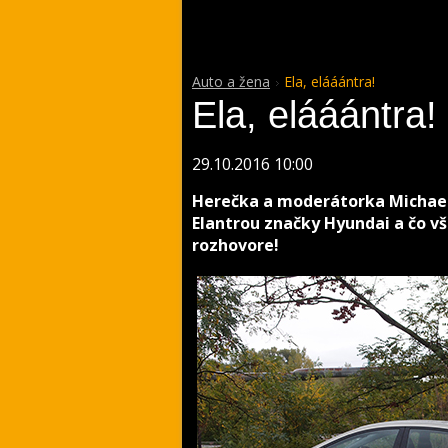
Auto a žena
Ela, elááántra!
Ela, elááántra!
29.10.2016 10:00
Herečka a moderátorka Michael
Elantrou značky Hyundai a čo vš
rozhovore!