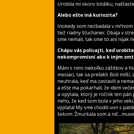
Urobila mi skoro totálku, našťasti
Alebo ešte iná kuriozita?
Inokedy som nezbadala v mŕtvom uh
tiež riadny šťuchanec. Obaja v str
sme nemali, tak sme to ani nijak ner
Chápu vás policajti, keď urobít
nekompromisní ako k iným smt
Mám s nimi niekoľko zážitkov a h
mesiaci, tak sa preľakli. Boli milš
neuhrala, keď ma zastavili a nemal
a ešte ma pokarhali, že idem veče
a opýtala, ktorý je ročník ten pán p
neho, že keď som bola v jeho veku
výplata! My sme chodili von s päťd
šekom. Žmurkala som a nič....musel