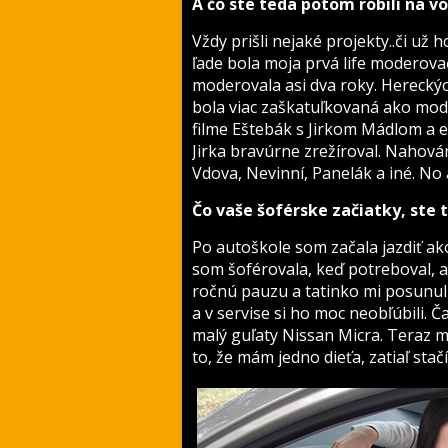
A čo ste teda potom robili na vo
Vždy prišli nejaké projekty..či už 
ľade bola moja prvá life moderova
moderovala asi dva roky. Hereckýc
bola viac zaškatuľkovaná ako mod
filme Eštebák s Jirkom Mádlom a 
Jirka bravúrne zrežíroval. Nahovára
Vdova, Nevinní, Panelák a iné. No
Čo vaše šoférske začiatky, ste
Po autoškole som začala jazdiť ak
som šoférovala, keď potreboval, 
ročnú pauzu a tatinko mi posunul
a v servise si ho moc neobľúbili. 
malý guľaty Nissan Micra. Teraz 
to, že mám jedno dieťa, zatiaľ stačí