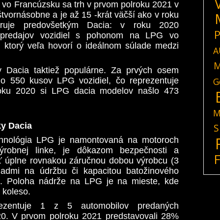
d vo Francúzsku sa trh v prvom polroku 2021 v
tvornásobne a je až 15 -krát väčší ako v roku
ruje predovšetkým Dacia: v roku 2020
P
predajov vozidiel s pohonom na LPG vo
, ktorý veľa hovorí o ideálnom súlade medzi
A
M
Dacia taktiež populárne. Za prvých osem
o 550 kusov LPG vozidiel, čo reprezentuje
G
oku 2020 si LPG dacia modelov našlo 473
M
y Dacia
S
chnológia LPG je namontovaná na motoroch
obnej linke, je dôkazom bezpečnosti a
iť úplne rovnakou záručnou dobou výrobcu (3
kladmi na údržbu či kapacitou batožinového
l. Poloha nádrže na LPG je na mieste, kde
 koleso.
ezentuje 1 z 5 automobilov predaných
20. V prvom polroku 2021 predstavovali 28%