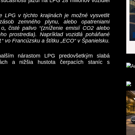
 súčasnosti jazdí na LPG 28 miliónov vozidiel
e LPG v týchto krajinách je možné vysvetliť
zásob zemného plynu, alebo opatreniami
o„ čisté palivo “(zníženie emisií CO2 alebo
ho prostredia). Napríklad vozidlá poháňané
 1“ vo Francúzsku a štítku „ECO“ v Španielsku.
malším nárastom LPG predovšetkým slabá
ách a nižšia hustota čerpacích staníc s