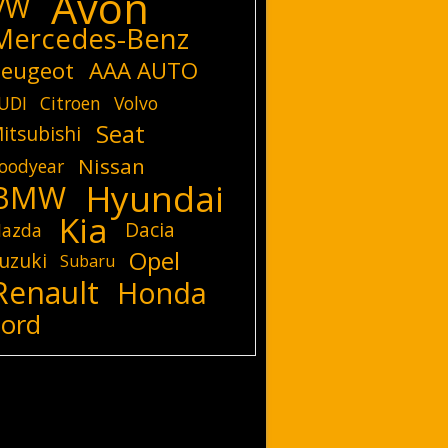
Avon
VW
Mercedes-Benz
eugeot
AAA AUTO
UDI
Citroen
Volvo
Seat
itsubishi
Nissan
oodyear
Hyundai
BMW
Kia
Dacia
azda
Opel
uzuki
Subaru
Renault
Honda
Ford