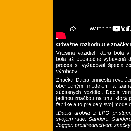
Odvážne rozhodnutie značky 
Väčšina vozidiel, ktorá bola 
bola až dodatočne vybavená ď
proces si vyžadoval špecializ
výrobcov.
Značka Dacia priniesla revolú
obchodným modelom a zamer
súčasných vozidiel. Dacia ve
jedinou značkou na trhu, ktorá
fabrike a to pre celý svoj model
„Dacia urobila z LPG prístup
svojom rade: Sandero, Sander
Jogger, prostredníctvom značky