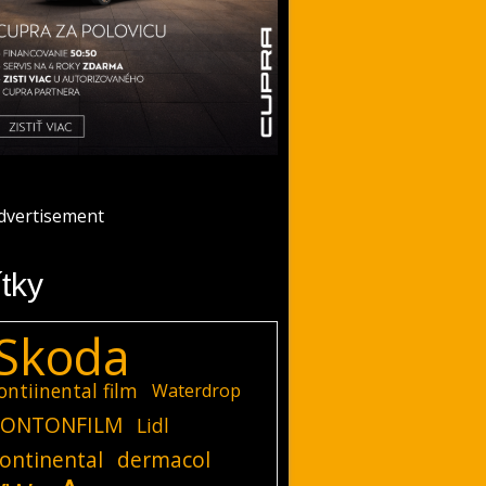
ítky
Skoda
ontiinental film
Waterdrop
ONTONFILM
Lidl
ontinental
dermacol