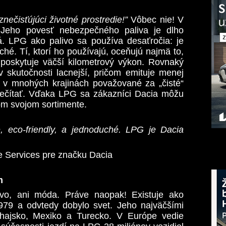
nečisťújúci životné prostredie!”
Vôbec nie! V
 Jeho povesť nebezpečného paliva je dlho
. LPG ako palivo sa používa desaťročia: je
hé. Tí, ktorí ho používajú, oceňujú najmä to,
ré poskytuje väčší kilometrový výkon. Rovnaký
 skutočnosti lacnejší, pričom emituje menej
 v mnohých krajinách považované za „čisté“
prečítať. Vďaka LPG sa zákazníci Dacia môžu
om svojom sortimente.
, eco-friendly, a jednoduché. LPG je Dacia
e Services pre značku Dacia
m
ivo, ani móda. Práve naopak! Existuje ako
979 a odvtedy dobylo svet. Jeho najväčšími
hajsko, Mexiko a Turecko. V Európe vedie