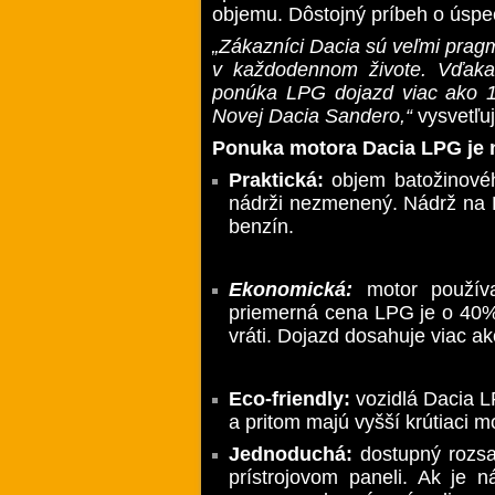
objemu. Dôstojný príbeh o úsp
„Zákazníci Dacia sú veľmi pragma
v každodennom živote. Vďaka
ponúka LPG dojazd viac ako 1
Novej Dacia Sandero,“
vysvetľu
Ponuka motora Dacia LPG je n
Praktická:
objem batožinového
nádrži nezmenený. Nádrž na 
benzín.
Ekonomická:
motor použív
priemerná cena LPG je o 40% 
vráti. Dojazd dosahuje viac a
Eco-friendly:
vozidlá Dacia 
a pritom majú vyšší krútiaci 
Jednoduchá:
dostupný rozsa
prístrojovom paneli. Ak je 