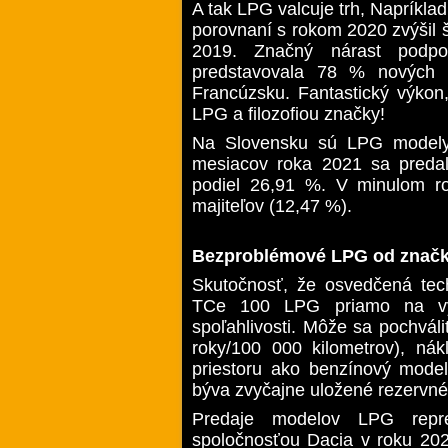
A tak LPG valcuje trh, Napríkla
porovnaní s rokom 2020 zvýšil š
2019. Značný nárast podpo
predstavovala 78 % nových 
Francúzsku. Fantastický výkon
LPG a filozofiou značky!
Na Slovensku sú LPG modely 
mesiacov roka 2021 sa predal
podiel 26,91 %. V minulom r
majiteľov (12,47 %).
Bezproblémové LPG od značk
Skutočnosť, že osvedčená te
TCe 100 LPG priamo na výr
spoľahlivosti. Môže sa pochvál
roky/100 000 kilometrov), ná
priestoru ako benzínový mode
býva zvyčajne uložené rezervné
Predaje modelov LPG repr
spoločnosťou Dacia v roku 20