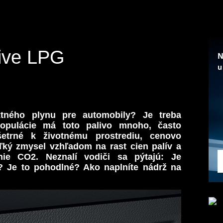
rive LPG
ného plynu pre automobily? Je treba
opulácie má toto palivo mnoho, často
šetrné k životnému prostrediu, cenovo
ký zmysel vzhľadom na rast cien palív a
nie CO2. Neznalí vodiči sa pýtajú: Je
? Je to pohodlné? Ako naplníte nádrž na