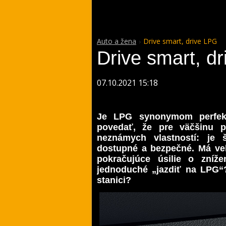
Auto a žena
Drive smart, drive LPG
Drive smart, d
07.10.2021 15:18
Je LPG synonymom perfekt
povedať, že pre väčšinu p
neznámych vlastností: je 
dostupné a bezpečné. Má veľ
pokračujúce úsilie o zníže
jednoduché „jazdiť na LPG“
stanici?