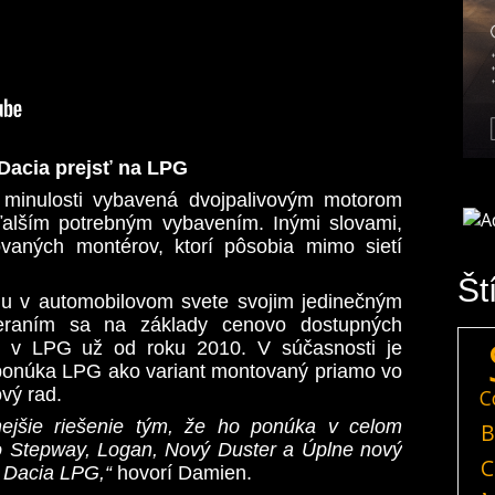
Dacia prejsť na LPG
v minulosti vybavená dvojpalivovým motorom
alším potrebným vybavením. Inými slovami,
ovaných montérov, ktorí pôsobia mimo sietí
Št
ciu v automobilovom svete svojim jedinečným
aním sa na základy cenovo dostupných
rí v LPG už od roku 2010. V súčasnosti je
 ponúka LPG ako variant montovaný priamo vo
ový rad.
C
nejšie riešenie tým, že ho ponúka v celom
B
o Stepway, Logan, Nový Duster a Úplne nový
C
 Dacia LPG,“
hovorí Damien.