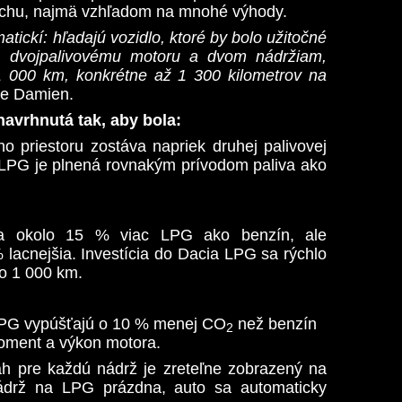
echu, najmä vzhľadom na mnohé výhody.
tickí: hľadajú vozidlo, ktoré by bolo užitočné
 dvojpalivovému motoru a dvom nádržiam,
 000 km, konkrétne až 1 300 kilometrov na
je Damien.
avrhnutá tak, aby bola:
 priestoru zostáva napriek druhej palivovej
LPG je plnená rovnakým prívodom paliva ako
a okolo 15 % viac LPG ako benzín, ale
lacnejšia. Investícia do Dacia LPG sa rýchlo
ko 1 000 km.
LPG vypúšťajú o 10 % menej CO
než benzín
2
moment a výkon motora.
h pre každú nádrž je zreteľne zobrazený na
nádrž na LPG prázdna, auto sa automaticky