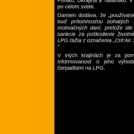
Poľsko, Ukrajina a Taliansko. V
po celom svete.
Damien dodáva, že
„používani
buď prítomnosťou bohatých 
motivačných daní, pretože ide 
sankcie za poškodenie životné
LPG ťažia z označenia „Crit’Air
"
V iných krajinách je za po
informovanosť o jeho výhod
čerpadlami na LPG.