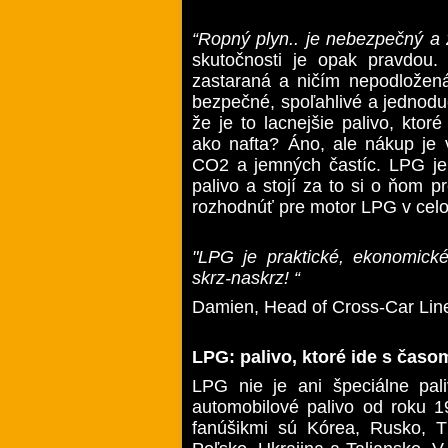
“Ropný plyn.. je nebezpečný a z
skutočnosti je opak pravdou.
zastaraná a ničím nepodložená
bezpečné, spoľahlivé a jednoduc
že je to lacnejšie palivo, kto
ako nafta? Áno, ale nákup je v
CO2 a jemných častíc. LPG je
palivo a stojí za to si o ňom 
rozhodnúť pre motor LPG v cel
"LPG je praktické, ekonomické
skrz-naskrz! “
Damien, Head of Cross-Car Lin
LPG: palivo, ktoré ide s časo
LPG nie je ani špeciálne pal
automobilové palivo od roku 1
fanúšikmi sú Kórea, Rusko, T