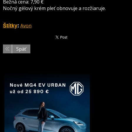
Bežná cena: 7,90 €
Nočný gélový krém pleť obnovuje a rozžiaruje.
Avon
Štítky
:
Späť