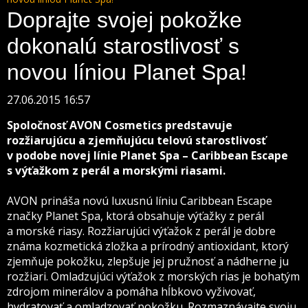
Doprajte svojej pokožke
dokonalú starostlivosť s
novou líniou Planet Spa!
27.06.2015 16:57
Spoločnosť AVON Cosmetics predstavuje
rozžiarujúcu a zjemňujúcu telovú starostlivosť
v podobe novej línie Planet Spa – Caribbean Escape
s výťažkom z perál a morskými riasami.
AVON prináša novú luxusnú líniu Caribbean Escape
značky Planet Spa, ktorá obsahuje výťažky z perál
a morské riasy. Rozžiarujúci výťažok z perál je dobre
známa kozmetická zložka a prírodný antioxidant, ktorý
zjemňuje pokožku, zlepšuje jej pružnosť a nádherne ju
rozžiari. Omladzujúci výťažok z morských rias je bohatým
zdrojom minerálov a pomáha hĺbkovo vyživovať,
hydratovať a omladzovať pokožku. Rozmaznávajte svoju