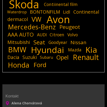
Skoda
Contiinental film
BONTONFILM
Continental
Lidl
Waterdrop
Avon
VW
dermacol
Mercedes-Benz
Peugeot
AAA AUTO
AUDI
Citroen
Volvo
Seat
Mitsubishi
Nissan
Goodyear
Hyundai
Kia
BMW
Mazda
Renault
Opel
Dacia
Suzuki
Subaru
Honda
Ford
Kontakt
Alena Chorvátová