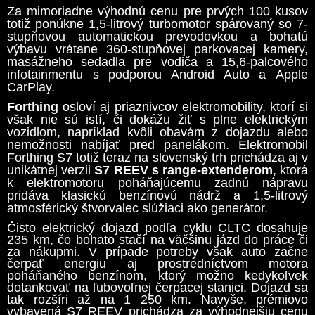
Za mimoriadne výhodnú cenu pre prvých 100 kusov
totiž ponúkne 1,5-litrový turbomotor spárovaný so 7-
stupňovou automatickou prevodovkou a bohatú
výbavu vrátane 360-stupňovej parkovacej kamery,
masážneho sedadla pre vodiča a 15,6-palcového
infotainmentu s podporou Android Auto a Apple
CarPlay.
Forthing
osloví aj priaznivcov elektromobility, ktorí si
však nie sú istí, či dokážu žiť s plne elektrickým
vozidlom, napríklad kvôli obavám z dojazdu alebo
nemožnosti nabíjať pred panelákom. Elektromobil
Forthing S7 totiž teraz na slovenský trh prichádza aj v
unikátnej verzii
S7 REEV s range-extenderom
, ktorá
k elektromotoru poháňajúcemu zadnú nápravu
pridáva klasickú benzínovú nádrž a 1,5-litrový
atmosférický štvorvalec slúžiaci ako generátor.
Čisto elektrický dojazd podľa cyklu CLTC dosahuje
235 km, čo bohato stačí na väčšinu jázd do práce či
za nákupmi. V prípade potreby však auto začne
čerpať energiu aj prostredníctvom motora
poháňaného benzínom, ktorý možno kedykoľvek
dotankovať na ľubovoľnej čerpacej stanici. Dojazd sa
tak rozšíri až na 1 250 km. Navyše, prémiovo
vybavená S7 REEV prichádza za výhodnejšiu cenu