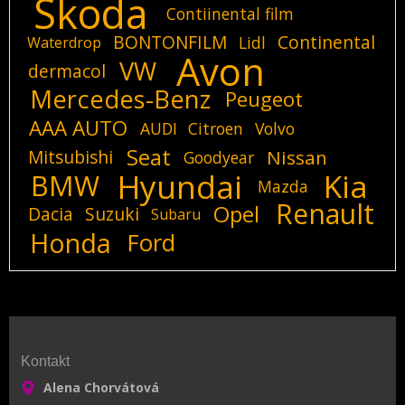
Skoda
Contiinental film
BONTONFILM
Continental
Lidl
Waterdrop
Avon
VW
dermacol
Mercedes-Benz
Peugeot
AAA AUTO
AUDI
Citroen
Volvo
Seat
Mitsubishi
Nissan
Goodyear
Hyundai
Kia
BMW
Mazda
Renault
Opel
Dacia
Suzuki
Subaru
Honda
Ford
Kontakt
Alena Chorvátová