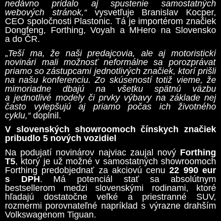
nedávno pridalo aj spustenie samostatných
webových stránok,“
vysvetľuje Branislav Kocper,
CEO spoločnosti Plastonic. Tá je importérom značiek
Dongfeng, Forthing, Voyah a MHero na Slovensko
a do ČR.
„
Teší ma, že naši predajcovia, ale aj motoristickí
novinári mali možnosť neformálne sa porozprávať
priamo so zástupcami jednotlivých značiek, ktorí prišli
na našu konferenciu. Zo skúseností totiž vieme, že
mimoriadne dbajú na všetku spätnú väzbu
a jednotlivé modely či prvky výbavy na základe nej
často vylepšujú aj priamo počas ich životného
cyklu,“
doplnil.
V slovenských showroomoch čínskych značiek
pribudlo 5 nových vozidiel
Na podujatí novinárov najviac zaujal nový
Forthing
T5
, ktorý je už možné v samostatných showroomoch
Forthing predobjednať za akciovú cenu
22 990 eur
s DPH
. Má potenciál stať sa absolútnym
bestsellerom medzi slovenskými rodinami, ktoré
hľadajú dostatočne veľké a priestranné SUV,
rozmermi porovnateľné napríklad s výrazne drahším
Volkswagenom Tiguan.