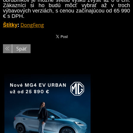
Zákazníci si ho budú môcť vybrať až v troch
výbavových verziách, s cenou začínajúcou od 65 990
€ s DPH.
DongFeng
Štítky
:
Späť