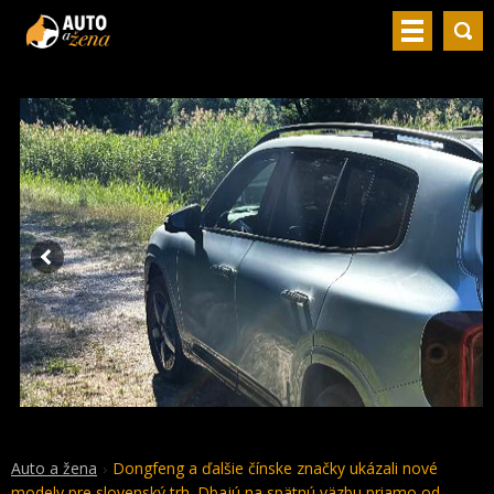
Auto a žena
Dongfeng a ďalšie čínske značky ukázali nové
modely pre slovenský trh. Dbajú na spätnú väzbu priamo od