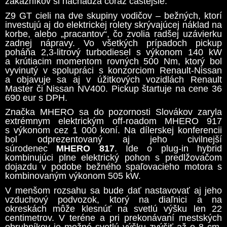
zákazníkov si nachádza čoraz častejšie.
Z9 GT cieli na dve skupiny vodičov – bežných, ktorí
investujú aj do elektrickej rolety skrývajúcej náklad na
korbe, alebo „pracantov“, čo zvolia radšej uzávierku
zadnej nápravy. Vo všetkých prípadoch pickup
poháňa 2,3-litrový turbodiesel s výkonom 140 kW
a krútiacim momentom rovných 500 Nm, ktorý bol
vyvinutý v spolupráci s konzorciom Renault-Nissan
a objavuje sa aj v úžitkových vozidlách Renault
Master či Nissan NV400. Pickup štartuje na cene 36
690 eur s DPH.
Značka MHERO sa do pozornosti Slovákov zaryla
extrémnym elektrickým off-roadom MHERO 917
s výkonom cez 1 000 koní. Na dílerskej konferencii
bol odprezentovaný aj jeho civilnejší
súrodenec
MHERO 817
. Ide o p
lug-in hybrid
kombinujúci plne elektrický pohon s predlžovačom
dojazdu v podobe bežného spaľovacieho motora s
kombinovaným výkonom 505 kW.
V menšom rozsahu sa bude dať nastavovať aj jeho
vzduchový podvozok, ktorý na diaľnici a na
okreskách môže klesnúť na svetlú výšku len 22
centimetrov. V teréne a pri prekonávaní mestských
obrubníkov je možné svetlú výšku zvýšiť až o 8 cm.