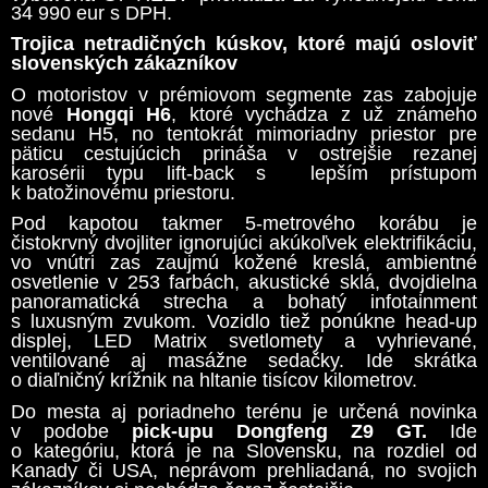
34 990 eur s DPH.
Trojica netradičných kúskov, ktoré majú osloviť
slovenských zákazníkov
O motoristov v prémiovom segmente zas zabojuje
nové
Hongqi H6
, ktoré vychádza z už známeho
sedanu H5, no tentokrát mimoriadny priestor pre
päticu cestujúcich prináša v ostrejšie rezanej
karosérii typu lift-back s lepším prístupom
k batožinovému priestoru.
Pod kapotou takmer 5-metrového korábu je
čistokrvný dvojliter ignorujúci akúkoľvek elektrifikáciu,
vo vnútri zas zaujmú kožené kreslá, ambientné
osvetlenie v 253 farbách, akustické sklá, dvojdielna
panoramatická strecha a bohatý infotainment
s luxusným zvukom. Vozidlo tiež ponúkne head-up
displej, LED Matrix svetlomety a vyhrievané,
ventilované aj masážne sedačky. Ide skrátka
o diaľničný krížnik na hltanie tisícov kilometrov.
Do mesta aj poriadneho terénu je určená novinka
v podobe
pick-upu Dongfeng Z9 GT.
Ide
o kategóriu, ktorá je na Slovensku, na rozdiel od
Kanady či USA, neprávom prehliadaná, no svojich