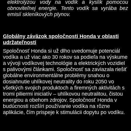
elektrolýzou vody na vodík a kyslík pomocou
obnoviteľnej energie. Tento vodík sa vyrába bez
emisií skleníkových plynov.
Globálny záväzok spoločnosti Honda v oblasti
udržateľnosti
Spoločnosť Honda si už dlho uvedomuje potenciál
vodíka a už viac ako 30 rokov sa podieľa na výskume
a vývoji vodíkovej technológie a elektrických vozidiel
s palivovými článkami. Spoločnosť sa zaviazala riešiť
globálne environmentálne problémy snahou o
dosiahnutie uhlíkovej neutrality do roku 2050 vo
všetkých svojich produktoch a firemných aktivitách s
tromi piliermi iniciatív – uhlíkovou neutralitou, čistou
energiou a obehom zdrojov. Spoločnosť Honda v
budúcnosti rozšíri používanie vodíka na rôzne
aplikácie, čím prispeje k stimulácii dopytu po vodíku.
Viac informácií o iniciatívach spoločnosti Honda v
oblasti vodíka nájdete na