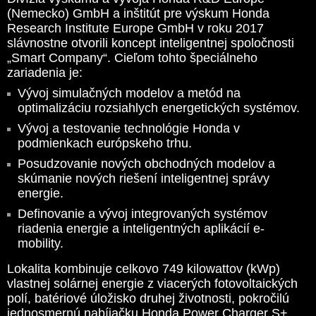
(Nemecko) GmbH a inštitút pre výskum Honda
Research Institute Europe GmbH v roku 2017
slávnostne otvorili koncept inteligentnej spoločnosti
„Smart Company“. Cieľom tohto špeciálneho
zariadenia je:
Vývoj simulačných modelov a metód na
optimalizáciu rozsiahlych energetických systémov.
Vývoj a testovanie technológie Honda v
podmienkach európskeho trhu.
Posudzovanie nových obchodných modelov a
skúmanie nových riešení inteligentnej správy
energie.
Definovanie a vývoj integrovaných systémov
riadenia energie a inteligentných aplikácií e-
mobility.
Lokalita kombinuje celkovo 749 kilowattov (kWp)
vlastnej solárnej energie z viacerých fotovoltaických
polí, batériové úložisko druhej životnosti, pokročilú
jednosmernú nabíjačku Honda Power Charger S+