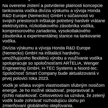
Na overenie zistení a potvrdenie platnosti koncepcie
tankovania vodíka divízia výskumu a vývoja Honda
R&D Europe (Nemecko) GmbH v súčasnosti vo
svojich priestoroch inštaluje potrebný hardvér vrátane
elektrolyzéra, nízkotlakového zásobníka vodíka,
kompresorového zariadenia, vysokotlakového
zásobníka a experimentálnej stanice na tankovanie
vodíka.
Divízia výskumu a vývoja Honda R&D Europe
(Nemecko) GmbH na inštalácii hardvéru
umožňujúceho flexibilnú výrobu a využívanie vodíka
spolupracuje so spoločnosťami ARTELIA, Wenger
Engineering GmbH, H-TEC Systems a Noord-tec.
Spoločnosť Smart Company bude aktualizovaná v
prvej polovici roka 2023.
Vodík je vďaka svojim vlastnostiam sľubným nosičom
energie. Je ho možné skladovať, prepravovať a
rýchlo natankovať. Celosvetovo sa uznáva, že zelený
vodík bude zohrávať rozhodujúcu úlohu pri
zmierňovaní globálneho otepľovania.