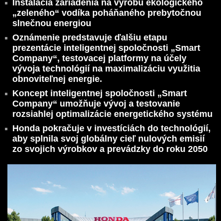
Inštalácia zariadenia na výrobu ekologického
„zeleného“ vodíka poháňaného prebytočnou
slnečnou energiou
Oznámenie predstavuje ďalšiu etapu
prezentácie inteligentnej spoločnosti „Smart
Company“, testovacej platformy na účely
vývoja technológií na maximalizáciu využitia
obnoviteľnej energie.
Koncept inteligentnej spoločnosti „Smart
Company“ umožňuje vývoj a testovanie
rozsiahlej optimalizácie energetického systému
Honda pokračuje v investíciách do technológií,
aby splnila svoj globálny cieľ nulových emisií
zo svojich výrobkov a prevádzky do roku 2050