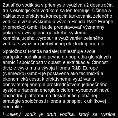
Zatiaľ čo vodík sa v priemysle využíva už desaťročia,
trh s ekologickým vodíkom sa len formuje. Účinná a
nákladovo efektívna koncepcia tankovania zeleného
vodíka divízie výskumu a vývoja Honda R&D Europe
(Nemecko) GmbH bude predstavovať významný
pokrok vo vývoji energetického systému
kombinujúceho „výrobu“ a využívanie“ zeleného
vodíka s využitím prebytočnej elektrickej energie.
Spoločnosť Honda naďalej umiestňuje svoje
európske podnikanie pevne do popredia globálnych
ambícií spoločnosti v oblasti elektrifikácie. Činnosť
divízie výskumu a vývoja Honda R&D Europe
(Nemecko) GmbH je postavená ako technická a
ekonomická cesta k efektívnemu využívaniu
obnoviteľnej energie prostredníctvom jedinečného
systému riadenia energie s cieľom vybudovať novú
obchodnú platformu na dosiahnutie globálnej
stratégie spoločnosti Honda a prispieť k uhlíkovej
neutralite.
Zelený vodík je druh vodíka, ktorý sa vyrába