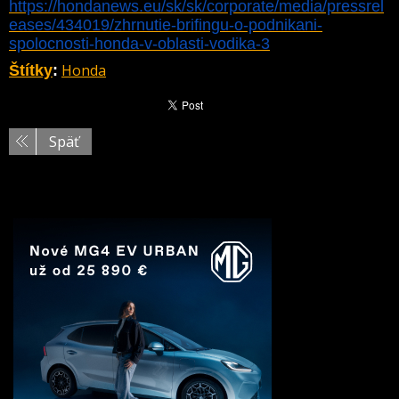
https://hondanews.eu/sk/sk/corporate/media/pressrel
eases/434019/zhrnutie-brifingu-o-podnikani-
spolocnosti-honda-v-oblasti-vodika-3
Honda
Štítky
:
Späť