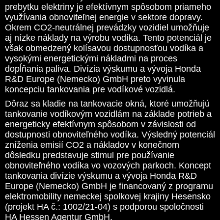
prebytku elektriny je efektívnym spôsobom priameho
využívania obnoviteľnej energie v sektore dopravy.
Okrem CO2-neutrálnej prevádzky vozidiel umožňuje
aj nízke náklady na výrobu vodíka. Tento potenciál je
však obmedzený kolísavou dostupnosťou vodíka a
vysokými energetickými nákladmi na proces
dopĺňania paliva. Divízia výskumu a vývoja Honda
R&D Europe (Nemecko) GmbH preto vyvinula
koncepciu tankovania pre vodíkové vozidlá.
Dôraz sa kladie na tankovacie okná, ktoré umožňujú
tankovanie vodíkovým vozidlám na základe potrieb a
energeticky efektívnym spôsobom v závislosti od
dostupnosti obnoviteľného vodíka. Výsledný potenciál
zníženia emisií CO2 a nákladov v konečnom
dôsledku predstavuje stimul pre používanie
obnoviteľného vodíka vo vozových parkoch. Koncept
tankovania divízie výskumu a vývoja Honda R&D
Europe (Nemecko) GmbH je financovaný z programu
elektromobility nemeckej spolkovej krajiny Hesensko
(projekt HA č.: 1002/21-04) s podporou spoločnosti
HA Hessen Agentur GmbH.