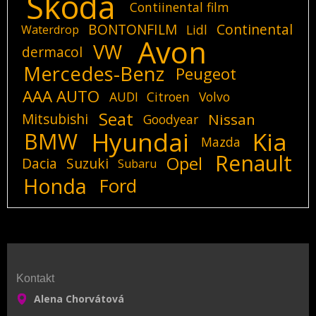
Skoda
Contiinental film
BONTONFILM
Continental
Lidl
Waterdrop
Avon
VW
dermacol
Mercedes-Benz
Peugeot
AAA AUTO
AUDI
Citroen
Volvo
Seat
Mitsubishi
Nissan
Goodyear
Hyundai
Kia
BMW
Mazda
Renault
Opel
Dacia
Suzuki
Subaru
Honda
Ford
Kontakt
Alena Chorvátová