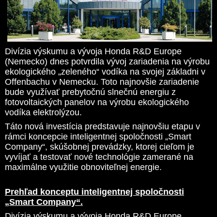
Divízia výskumu a vývoja Honda R&D Europe
(Nemecko) dnes potvrdila vývoj zariadenia na výrobu
ekologického „zeleného“ vodíka na svojej základni v
Offenbachu v Nemecku. Toto najnovšie zariadenie
bude využívať prebytočnú slnečnú energiu z
fotovoltaických panelov na výrobu ekologického
vodíka elektrolýzou.
Táto nová investícia predstavuje najnovšiu etapu v
rámci koncepcie inteligentnej spoločnosti „Smart
Company“, skúšobnej prevádzky, ktorej cieľom je
vyvíjať a testovať nové technológie zamerané na
maximálne využitie obnoviteľnej energie.
Prehľad konceptu inteligentnej spoločnosti
„Smart Company“.
Divízia výskumu a vývoja Honda R&D Europe