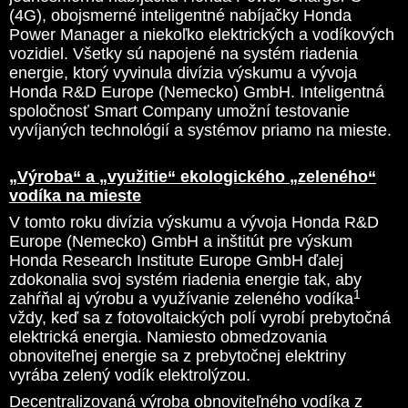
(4G), obojsmerné inteligentné nabíjačky Honda
Power Manager a niekoľko elektrických a vodíkových
vozidiel. Všetky sú napojené na systém riadenia
energie, ktorý vyvinula divízia výskumu a vývoja
Honda R&D Europe (Nemecko) GmbH. Inteligentná
spoločnosť Smart Company umožní testovanie
vyvíjaných technológií a systémov priamo na mieste.
„Výroba“ a „využitie“ ekologického „zeleného“
vodíka na mieste
V tomto roku divízia výskumu a vývoja Honda R&D
Europe (Nemecko) GmbH a inštitút pre výskum
Honda Research Institute Europe GmbH ďalej
zdokonalia svoj systém riadenia energie tak, aby
1
zahŕňal aj výrobu a využívanie zeleného vodíka
vždy, keď sa z fotovoltaických polí vyrobí prebytočná
elektrická energia. Namiesto obmedzovania
obnoviteľnej energie sa z prebytočnej elektriny
vyrába zelený vodík elektrolýzou.
Decentralizovaná výroba obnoviteľného vodíka z