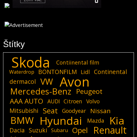
Štítky
Skoda
Contiinental film
BONTONFILM
Continental
Lidl
Waterdrop
Avon
VW
dermacol
Mercedes-Benz
Peugeot
AAA AUTO
AUDI
Citroen
Volvo
Seat
Mitsubishi
Nissan
Goodyear
Hyundai
Kia
BMW
Mazda
Renault
Opel
Dacia
Suzuki
Subaru