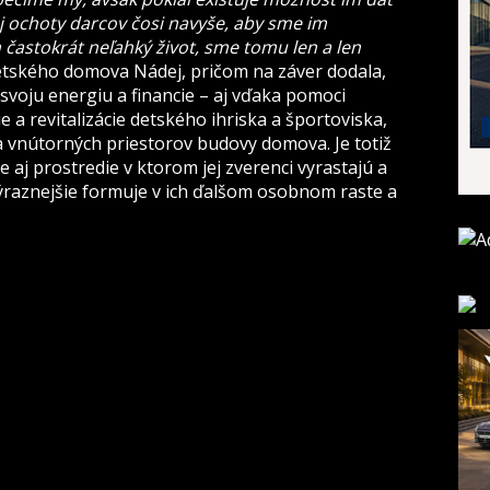
j ochoty darcov čosi navyše, aby sme im
ich častokrát neľahký život, sme tomu len a len
etského domova Nádej, pričom na záver dodala,
svoju energiu a financie – aj vďaka pomoci
 a revitalizácie detského ihriska a športoviska,
a vnútorných priestorov budovy domova. Je totiž
e aj prostredie v ktorom jej zverenci vyrastajú a
 výraznejšie formuje v ich ďalšom osobnom raste a