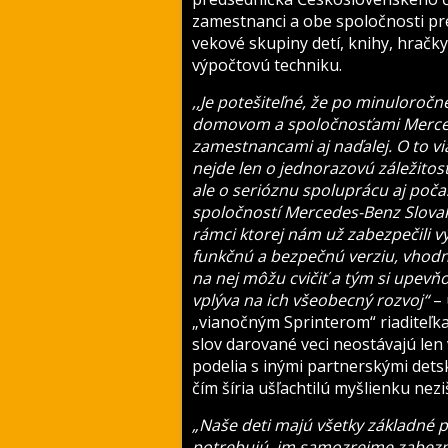
zamestnanci a obe spoločnosti pre
vekové skupiny detí, knihy, hračk
výpočtovú techniku.
,,Je potešiteľné, že po minuloro
domovom a spoločnosťami Mercede
zamestnancami aj naďalej. O to v
nejde len o jednorazovú záležitos
ale o serióznu spoluprácu aj počas
spoločností Mercedes-Benz Slovakia
rámci ktorej nám už zabezpečili v
funkčnú a bezpečnú verziu, vhodn
na nej môžu cvičiť a tým si upevňo
vplýva na ich všeobecný rozvoj“
– 
„vianočným Sprinterom“ riaditeľk
slov darované veci neostávajú len 
podelia s inými partnerskými de
čím šíria ušľachtilú myšlienku neziš
„Naše deti majú všetky základné p
potrebujú, im samozrejme zabezpe