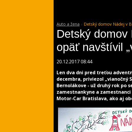
Auto a žena
Detský domov Nádej v Ber
Detský domov 
opäť navštívil 
20.12.2017 08:44
Len dva dni pred treťou adventn
decembra, priviezol „vianočný 
Bernolákove - už druhý rok po s
zamestnankyne a zamestnanci s
Motor-Car Bratislava, ako aj ob