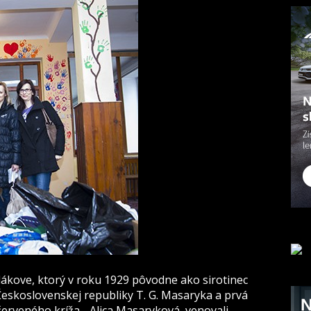
kove, ktorý v roku 1929 pôvodne ako sirotinec
Československej republiky T. G. Masaryka a prvá
rveného kríža - Alica Masaryková, venovali