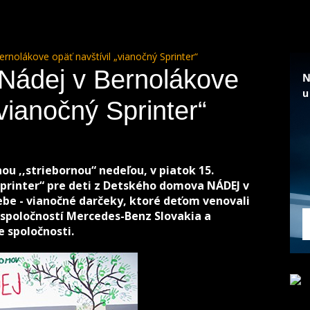
nolákove opäť navštívil „vianočný Sprinter“
Nádej v Bernolákove
„vianočný Sprinter“
ou ,,striebornou“ nedeľou, v piatok 15.
Sprinter“ pre deti z Detského domova NÁDEJ v
ebe - vianočné darčeky, ktoré deťom venovali
poločností Mercedes-Benz Slovakia a
e spoločnosti.