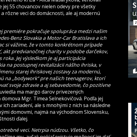
 jej 55 chovancov nielen odevy pre všetky
y a rôzne veci do domácnosti, ale aj modernú
čnej premiére pokračuje spolupráca medzi našim
s-Benz Slovakia a Motor-Car Bratislava a ich
iac si vážime, že v tomto konkrétnom prípade
ť, akt predvianočnej charity v podobe darčekov,
 roka. Jej výsledkom je aj participácia
 na postupnej revitalizácii nášho ihriska, v
ýmenu starej ihriskovej zostavy za modernú,
ú na „bodywork“ pre našich teenagerov, ktorí
vať svoje zdravie a aj sebavedomie, čo pozitívne
uviedla ma margo darov privezených
a domova Mgr. Timea Selnekovičová. Podľa jej
v ich zariadení, ale s mnohými z nich sa následne
tskými domovmi, najmä na východnom Slovensku,
tnosti ďalej.
otrebné veci. Netrpia núdzou. Všetko, čo
číme my, avšak pokiaľ existuje možnosť im dať