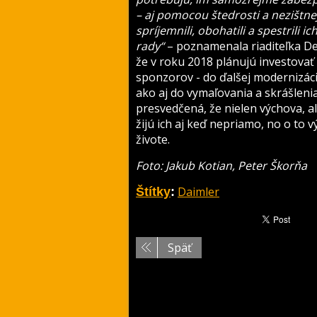
– aj pomocou štedrosti a nezištne
spríjemnili, obohatili a spestrili 
rady“
– poznamenala riaditeľka D
že v roku 2018 plánujú investovať 
sponzorov - do ďalšej modernizácie
ako aj do vymaľovania a skrášleni
presvedčená, že nielen výchova, al
žijú ich aj keď nepriamo, no o to
živote.
Foto: Jakub Kotian, Peter Škorňa
Daimler
Štítky
:
Späť