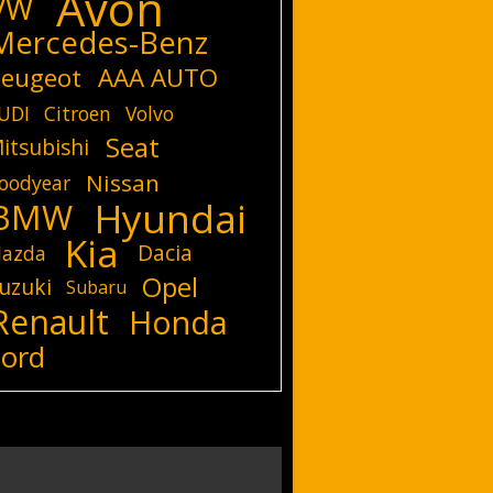
Avon
VW
Mercedes-Benz
eugeot
AAA AUTO
UDI
Citroen
Volvo
Seat
itsubishi
Nissan
oodyear
Hyundai
BMW
Kia
Dacia
azda
Opel
uzuki
Subaru
Renault
Honda
Ford