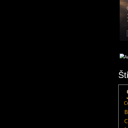
Št
C
B
C