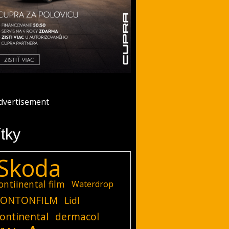
ítky
Skoda
ontiinental film
Waterdrop
ONTONFILM
Lidl
ontinental
dermacol