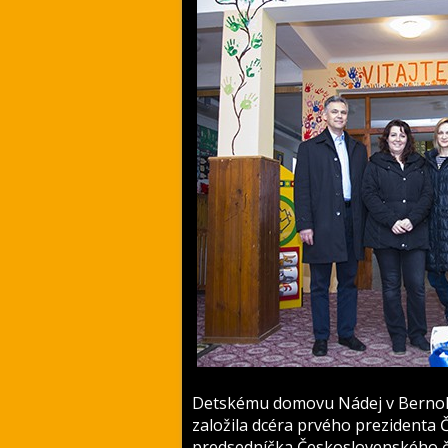
Detskému domovu Nádej v Bernolá
založila dcéra prvého prezidenta 
predsedníčka Československého če