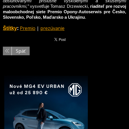
obsluhovanými príslušne vyškolenými a skúsenými
pracovníkmi,”
vysvetľuje Tomasz Drzewiecki,
riaditeľ pre rozvoj
maloobchodnej siete Premio Opony-Autoserwis pre Česko,
Slovensko, Poľsko, Maďarsko a Ukrajinu
.
Premio
|
prezúvanie
Štítky
:
Späť