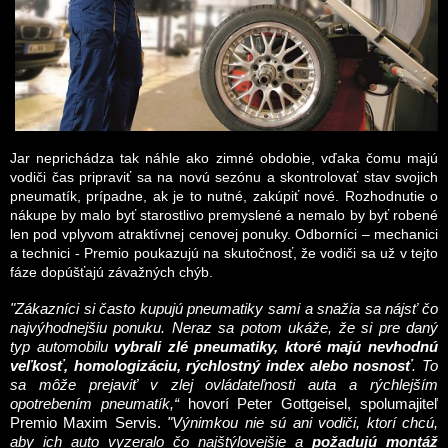
Jar neprichádza tak náhle ako zimné obdobie, vďaka čomu majú
vodiči čas pripraviť sa na novú sezónu a skontrolovať stav svojich
pneumatík, prípadne, ak je to nutné, zakúpiť nové. Rozhodnutie o
nákupe by malo byť starostlivo premyslené a nemalo by byť robené
len pod vplyvom atraktívnej cenovej ponuky. Odborníci – mechanici
a technici - Premio poukazujú na skutočnosť, že vodiči sa už v tejto
fáze dopúšťajú závažných chýb.
"Zákazníci si často kupujú pneumatiky sami a snažia sa nájsť čo
najvýhodnejšiu ponuku. Neraz sa potom ukáže, že si pre daný
typ automobilu
vybrali zlé pneumatiky, ktoré majú nevhodnú
veľkosť, homologizáciu, rýchlostný index alebo nosnosť
. To
sa môže prejaviť v zlej ovládateľnosti auta a rýchlejším
opotrebením pneumatík,“
hovorí Peter Gottgeisel, spolumajiteľ
Premio Maxim Servis.
"Výnimkou nie sú ani vodiči, ktorí chcú,
aby ich auto vyzeralo čo najštýlovejšie a
požadujú montáž