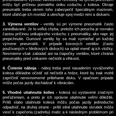
môžu byť príčinou pomalého úniku vzduchu z kolesa. Okraje
pneumatík treba okrem toho zabezpečiť špeciálnym mazivom,
ktoré uľahčuje ich montáž a utesňuje spoj medzi nimi a diskami.
3. Výmena ventilov -
ventily sú pri výmene pneumatík často
zanedbávané. Je to veľká chyba, pretože ich porucha je rovnako
častou príčinou unikajúceho vzduchu z pneumatiky, ako napr. jej
prepichnutie. Gumové ventily by sa mali vymieňať pri každej
výmene pneumatík. V prípade kovových ventilov (často
používaných v hliníkových diskoch) sa oplatí meniť aj ich vložky.
Nesmieme však zabúdať ani na čiapočky ventilov, ktoré chránia
pneumatiky pred vnikaním nečistôt a vlhkosti.
4. Čistenie náboja
- náboj treba pred nasadením vyváženého
kolesa dôkladne očistiť od nečistôt a hrdze, ktoré by inak mohli
zapríčiniť nerovnomerné priliehanie disku. V opačnom prípade
môže počas jazdy dochádzať k vibráciám.
5. Vhodné utiahnutie kolies -
kolesá sú vystavené značným
preťaženiam, a preto je ich správne utiahnutie veľmi dôležité.
Príliš slabo utiahnuté kolesá môžu počas jazdy jednoducho
odpadnúť, na druhej strane - príliš silné utiahnutie skrutiek môže
viesť k zapečeniu (zadretiu) matíc a k následným problémom pri