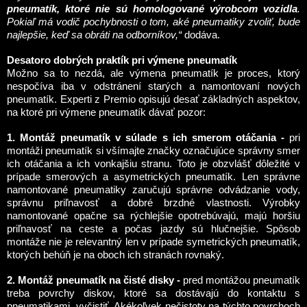
pneumatík, ktoré nie sú homologované výrobcom vozidla
.
Pokiaľ má vodič pochybnosti o tom, aké pneumatiky zvoliť, bude
najlepšie, keď sa obráti na odborníkov,“
dodáva.
Desatoro dobrých praktík pri výmene pneumatík
Možno sa to nezdá, ale výmena pneumatík je proces, ktorý
nespočíva iba v odstránení starých a namontovaní nových
pneumatík. Experti z Premio opisujú desať základných aspektov,
na ktoré pri výmene pneumatík dávať pozor:
1. Montáž pneumatík v súlade s ich smerom otáčania -
pri
montáži pneumatík si všímajte značky označujúce správny smer
ich otáčania a ich vonkajšiu stranu. Toto je obzvlášť dôležité v
prípade smerových a asymetrických pneumatík. Len správne
namontované pneumatiky zaručujú správne odvádzanie vody,
správnu priľnavosť a dobré brzdné vlastnosti. Výrobky
namontované opačne sa rýchlejšie opotrebúvajú, majú horšiu
priľnavosť na ceste a počas jazdy sú hlučnejšie. Spôsob
montáže nie je relevantný len v prípade symetrických pneumatík,
ktorých behúň je na oboch ich stranách rovnaký.
2. Montáž pneumatík na čisté disky -
pred montážou pneumatík
treba povrchy diskov, ktoré sa dostávajú do kontaktu s
pneumatikami, vyčistiť. Akékoľvek nečistoty na týchto povrchoch