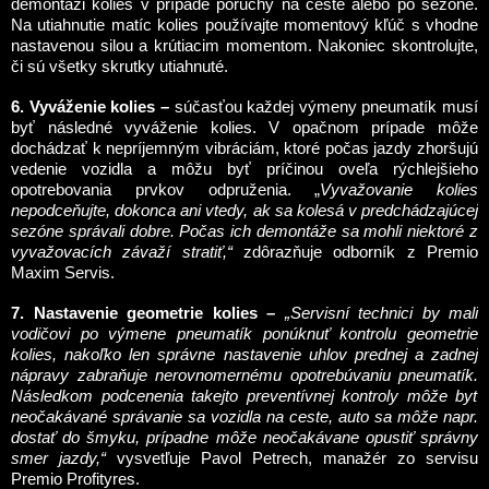
demontáži kolies v prípade poruchy na ceste alebo po sezóne.
Na utiahnutie matíc kolies používajte momentový kľúč s vhodne
nastavenou silou a krútiacim momentom. Nakoniec skontrolujte,
či sú všetky skrutky utiahnuté.
6. Vyváženie kolies –
súčasťou každej výmeny pneumatík musí
byť následné vyváženie kolies. V opačnom prípade môže
dochádzať k nepríjemným vibráciám, ktoré počas jazdy zhoršujú
vedenie vozidla a môžu byť príčinou oveľa rýchlejšieho
opotrebovania prvkov odpruženia. „
Vyvažovanie kolies
nepodceňujte, dokonca ani vtedy, ak sa kolesá v predchádzajúcej
sezóne správali dobre. Počas ich demontáže sa mohli niektoré z
vyvažovacích závaží stratiť,“
zdôrazňuje odborník z Premio
Maxim Servis.
7. Nastavenie geometrie kolies –
„Servisní technici by mali
vodičovi po výmene pneumatík ponúknuť kontrolu geometrie
kolies, nakoľko len správne nastavenie uhlov prednej a zadnej
nápravy zabraňuje nerovnomernému opotrebúvaniu pneumatík.
Následkom podcenenia takejto preventívnej kontroly môže byť
neočakávané správanie sa vozidla na ceste, auto sa môže napr.
dostať do šmyku, prípadne môže neočakávane opustiť správny
smer jazdy,“
vysvetľuje Pavol Petrech, manažér zo servisu
Premio Profityres.