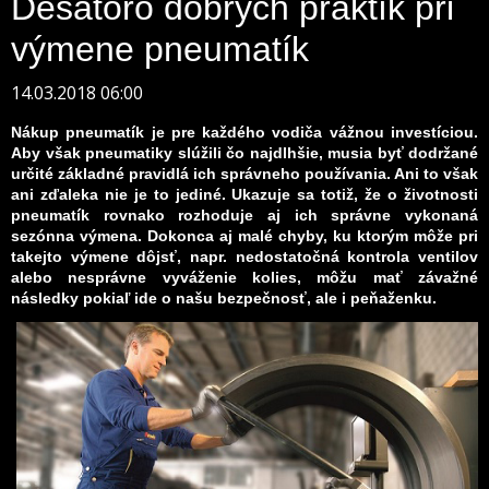
Desatoro dobrých praktík pri
výmene pneumatík
14.03.2018 06:00
Nákup pneumatík je pre každého vodiča vážnou investíciou.
Aby však pneumatiky slúžili čo najdlhšie, musia byť dodržané
určité základné pravidlá ich správneho používania. Ani to však
ani zďaleka nie je to jediné. Ukazuje sa totiž, že o životnosti
pneumatík rovnako rozhoduje aj ich správne vykonaná
sezónna výmena. Dokonca aj malé chyby, ku ktorým môže pri
takejto výmene dôjsť, napr. nedostatočná kontrola ventilov
alebo nesprávne vyváženie kolies, môžu mať závažné
následky pokiaľ ide o našu bezpečnosť, ale i peňaženku.