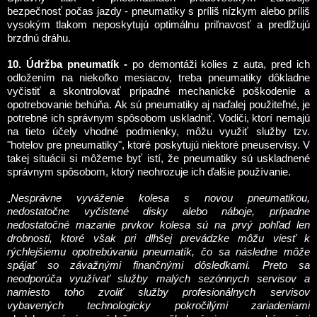
bezpečnosť počas jazdy - pneumatiky s príliš nízkym alebo príliš
vysokým tlakom neposkytujú optimálnu priľnavosť a predlžujú
brzdnú dráhu.
10. Údržba pneumatík -
po demontáži kolies z auta, pred ich
odložením na niekoľko mesiacov, treba pneumatiky dôkladne
vyčistiť a skontrolovať prípadné mechanické poškodenie a
opotrebovanie behúňa. Ak sú pneumatiky aj naďalej použiteľné, je
potrebné ich správnym spôsobom uskladniť. Vodiči, ktorí nemajú
na tieto účely vhodné podmienky, môžu využiť služby tzv.
"hotelov pre pneumatiky", ktoré poskytujú niektoré pneuservisy. V
takej situácii si môžeme byť istí, že pneumatiky sú uskladnené
správnym spôsobom, ktorý neohrozuje ich ďalšie používanie.
„
Nesprávne vyváženie kolesa s novou pneumatikou,
nedostatočne vyčistené disky alebo náboje, prípadne
nedostatočné mazanie prvkov kolesa sú na prvý pohľad len
drobnosti, ktoré však pri dlhšej prevádzke môžu viesť k
rýchlejšiemu opotrebúvaniu pneumatík, čo sa následne môže
spájať so závažnými finančnými dôsledkami. Preto sa
neodporúča využívať služby malých sezónnych servisov a
namiesto toho zvoliť služby profesionálnych servisov
vybavených technologicky pokročilými zariadeniami