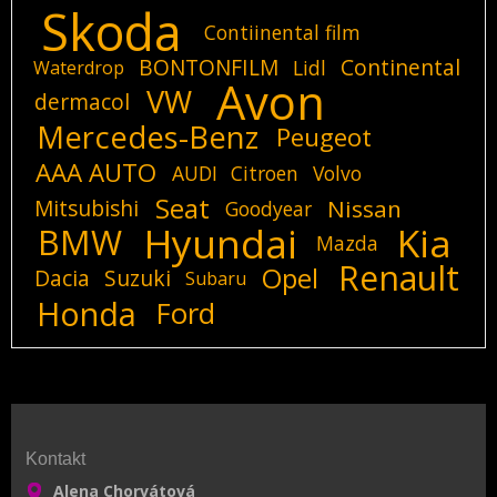
Skoda
Contiinental film
BONTONFILM
Continental
Lidl
Waterdrop
Avon
VW
dermacol
Mercedes-Benz
Peugeot
AAA AUTO
AUDI
Citroen
Volvo
Seat
Mitsubishi
Nissan
Goodyear
Hyundai
Kia
BMW
Mazda
Renault
Opel
Dacia
Suzuki
Subaru
Honda
Ford
Kontakt
Alena Chorvátová