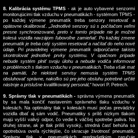
8. Kalibrácia systému TPMS
- ak je auto vybavené senzormi
monitorujúcimi tlak vzduchu v pneumatikách - systémom TPMS -
po každej výmene pneumatík treba senzory resetovať a
opätovne okalibrovať.
„Jednotlivé senzory sú s počítačom veľmi
presne synchronizované, preto v tomto prípade nie je možné
kolesá vozidla navzájom ľubovoľne zamieňať. Po každej zmene
pneumatík je treba celý systém resetovať a načítať do neho nové
údaje. Pri pravidelnej výmene pneumatík odporúčame takisto
skontrolovať jednotlivé prvky systému. V opačnom prípade
nebude systém plniť svoju úlohu a nebude vodiča informovať
o problémoch s tlakom vzduchu v pneumatikách. Treba však mať
na pamäti, že niektoré servisy nemusia systém TPMS
obsluhovať správne, nakoľko sú pre jeho obsluhu potrebné určité
nástroje a príslušne kvalifikovaný personál,“
hovorí P. Petrech.
9. Správny tlak v pneumatikách -
správna výmena pneumatík
by sa mala končiť nastavením správneho tlaku vzduchu v
kolesách. Na optimálny tlak v kolesách musí počas prevádzky
vozidla dbať aj sám vodič. Pneumatiky s príliš nízkym tlakom
majú vyšší valivý odpor, čo vedie k väčšej spotrebe paliva. Na
druhej strane, ak je tlak príliš vysoký, stredná časť behúňa sa
opotrebúva oveľa rýchlejšie, čo skracuje životnosť pneumatík.
Správny tlak v pneumatikách predovšetkým zaručuje