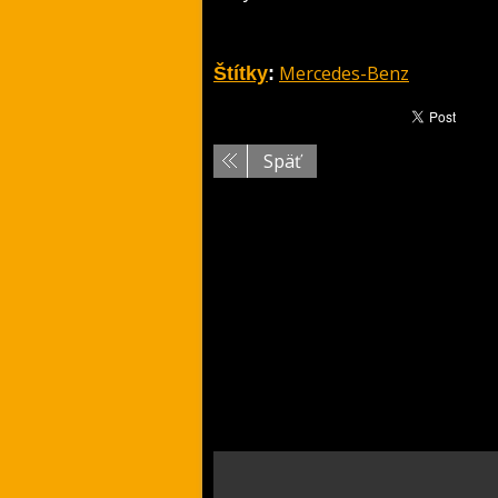
Mercedes-Benz
Štítky
:
Späť