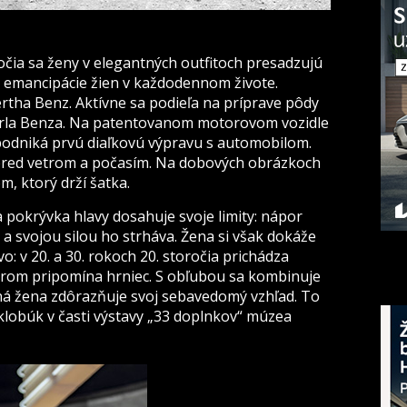
očia sa ženy v elegantných outfitoch presadzujú
u emancipácie žien v každodennom živote.
ertha Benz. Aktívne sa podieľa na príprave pôdy
Carla Benza. Na patentovanom motorovom vozidle
 podniká prvú diaľkovú výpravu s automobilom.
 pred vetrom a počasím. Na dobových obrázkoch
, ktorý drží šatka.
a pokrývka hlavy dosahuje svoje limity: nápor
 a svojou silou ho strháva. Žena si však dokáže
o: v 20. a 30. rokoch 20. storočia prichádza
varom pripomína hrniec. S obľubou sa kombinuje
ná žena zdôrazňuje svoj sebavedomý vzhľad. To
klobúk v časti výstavy „33 doplnkov“ múzea