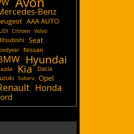
Avon
VW
Mercedes-Benz
eugeot
AAA AUTO
UDI
Citroen
Volvo
Seat
itsubishi
Nissan
oodyear
Hyundai
BMW
Kia
Dacia
azda
Opel
uzuki
Subaru
Renault
Honda
Ford