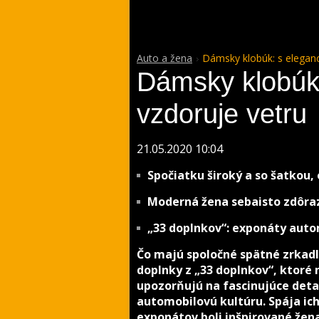
Auto a žena
Dámsky klobúk: s eleganc
Dámsky klobúk:
vzdoruje vetru
21.05.2020 10:04
Spočiatku široký a so šatkou, 
Moderná žena sebaisto zdôra
„33 doplnkov“: exponáty aut
Čo majú spoločné spätné zrkadlá,
doplnky z „33 doplnkov“, ktoré
upozorňujú na fascinujúce detai
automobilovú kultúru. Spája ich
exponátov boli inšpirované žen