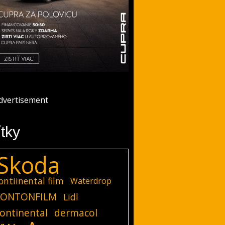
ítky
Skoda
ontiinental film
Waterdrop
ONTONFILM
Lidl
ontinental
dermacol