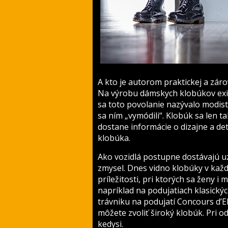
A kto je autorom praktickej a zár
Na výrobu dámskych klobúkov exis
sa toto povolanie nazývalo modis
sa ním „vymódili“. Klobúk sa len 
dostane informácie o dizajne a de
klobúka.
Ako vozidlá postupne dostávajú u
zmysel. Dnes vidno klobúky v každ
príležitosti, pri ktorých sa ženy 
napríklad na podujatiach klasick
trávniku na podujatí Concours d’E
môžete zvoliť široký klobúk. Pri od
kedysi.