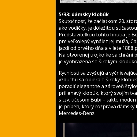
5/33: dámsky klobúk
Skutočnosť, že začiatkom 20. stor
ako vodičky, je dôležitou súčasťo
Predstaviteľkou tohto hnutia je B
pre veľkolepý vynález jej muža, 
jazdí od prvého dňa a v lete 1888
Na otvorenej trojkolke sa chráni
je vyobrazená so širokým klobúkom
Rýchlosti sa zvyšujú a vyčnievajúc
vzduchu sa opiera o široký klobúk
poradiť elegantne a zároveň štýlov
priliehavý klobúk, ktorý svojím t
s tzv. účesom Bubi – takto moder
je príbeh, ktorý rozpráva dámsky 
Mercedes-Benz.