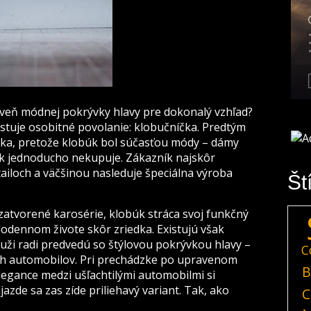
oveň módnej pokrývky hlavy pre dokonalý vzhľad?
tuje osobitné povolanie: klobučníčka. Predtým
tka, pretože klobúk bol súčasťou módy – dámy
tak jednoducho nekupuje. Zákazník najskôr
tailoch a väčšinou nasleduje špeciálna výroba
Št
zatvorené karosérie, klobúk stráca svoj funkčný
odennom živote skôr zriedka. Existujú však
i muži radi predvedú so štýlovou pokrývkou hlavy –
C
ých automobilov. Pri prechádzke po upravenom
B
legance medzi ušľachtilými automobilmi si
jazde sa zas zíde priliehavý variant. Tak, ako
C