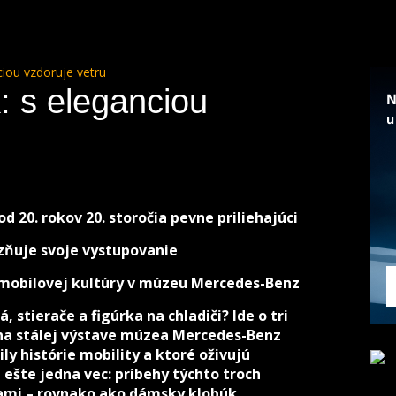
iou vzdoruje vetru
 s eleganciou
od 20. rokov 20. storočia pevne priliehajúci
zňuje svoje vystupovanie
omobilovej kultúry v múzeu Mercedes-Benz
 stierače a figúrka na chladiči? Ide o tri
 na stálej výstave múzea Mercedes-Benz
ly histórie mobility a ktoré oživujú
 ešte jedna vec: príbehy týchto troch
ami – rovnako ako dámsky klobúk.