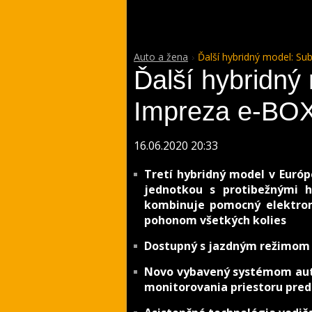
Auto a žena
Ďalší hybridný model: S
Ďalší hybridný
Impreza e-BO
16.06.2020 20:33
Tretí hybridný model v Euró
jednotkou s protibežnými h
kombinuje pomocný elektro
pohonom všetkých kolies
Dostupný s jazdným režimom S
Novo vybavený systémom aut
monitorovania priestoru pred