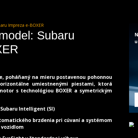
ubaru Impreza e-BOXER
 model: Subaru
XER
pe, poháňaný na mieru postavenou pohonnou
orizontálne umiestnenými piestami, ktorá
motor s technológiou BOXER a symetrickým
ubaru Intelligent (SI)
omatického brzdenia pri cúvaní a systémom
 vozidlom