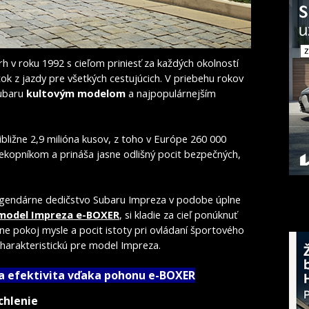
rh v roku 1992 s cieľom priniesť za každých okolností
ok z jazdy pre všetkých cestujúcich. V priebehu rokov
Subaru
kultovým modelom
a najpopulárnejším
bližne 2,9 milióna kusov, z toho v Európe 260 000
ekopníkom a prináša jasne odlišný pocit bezpečných,
gendárne dedičstvo Subaru Impreza v podobe úplne
 model Impreza e-BOXER
, si kladie za cieľ ponúknuť
ne pokoj mysle a pocit istoty pri ovládaní športového
charakteristickú pre model Impreza.
 a efektivita vďaka pohonu e-BOXER
chlenie