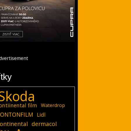
ítky
Skoda
ontiinental film
Waterdrop
ONTONFILM
Lidl
ontinental
dermacol