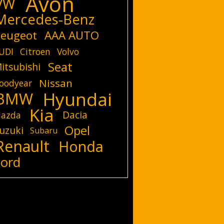
Avon
VW
Mercedes-Benz
eugeot
AAA AUTO
UDI
Citroen
Volvo
Seat
itsubishi
Nissan
oodyear
Hyundai
BMW
Kia
Dacia
azda
Opel
uzuki
Subaru
Renault
Honda
Ford