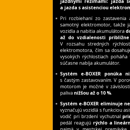
jazdnými režimami: jazda 
a jazda s asistenciou elektr
Pri rozbiehaní zo zastavenia 
samotný elektromotor, takže jaz
vozidla a nabitia akumulátora
d
až do vzdialenosti približn
V rozsahu stredných rýchlos
elektromotora, čím sa dosahuje
vysokých rýchlostiach poháňa 
súčasne nabíja akumulátor.
Systém e-BOXER ponúka niž
s častým zastavovaním. V poro
motorom je možné v závislosti
paliva
nižšou až o 10 %
.
Systém e-BOXER eliminuje nep
vyznačujú vozidlá s funkciou asi
vodič pri brzdení vychutnal
pr
pedál reagujú
rýchlo a lineár
najmä v mestskej premávke s