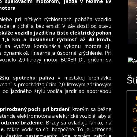
so spaľovacím motorom, jazda v režime EV
omotora
.
alebo pri nízkych rýchlostiach poháňa vozidlo
da je tichá a bez emisií. V závislosti od stavu
okáže vozidlo jazdiť na čisto elektrický pohon
e 1,6 km a dosiahnuť rýchlosť až 40 km/h.
tí sa využíva kombinácia výkonu motora aj
 dynamické, lineárne a úsporné zrýchlenie. Pri
vozidlo 2,0-litrový motor BOXER DI, pričom sa
šiu spotrebu paliva
v mestskej premávke
Št
vnaní s predchádzajúcim 2,0-litrovým zážihovým
 od jazdného štýlu vodiča jazdiť so spotrebou
rirodzený pocit pri brzdení
, ktorým sa bežne
C
stencie elektromotora a elektrické vozidlá, aby si
B
irodzené brzdenie
. Brzdy sa ovládajú ľahko, na
C
ne
, takže vodič sa cíti bezpečne. To je užitočné
 častým zastavovaním, kde systém zaisťuje