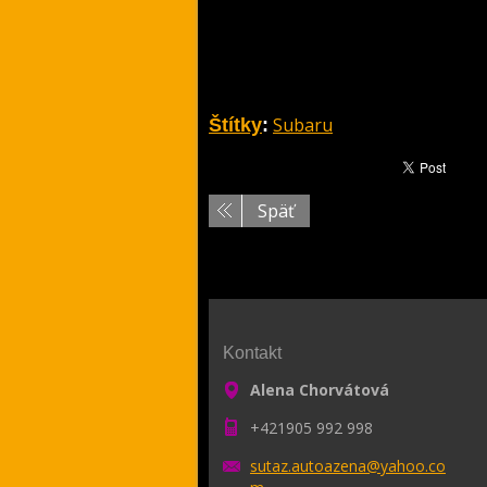
Subaru
Štítky
:
Späť
Kontakt
Alena Chorvátová
+421905 992 998
sutaz.au
toazena@
yahoo.co