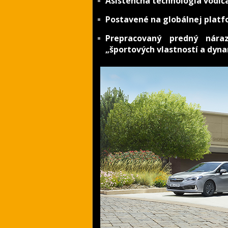
Asistenčná technológia vodič
Postavené na globálnej platf
Prepracovaný predný nára
„športových vlastností a dyn