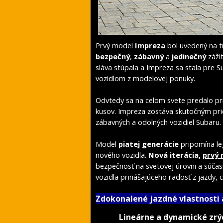
Prvý model
Impreza
bol uvedený na t
bezpečný
,
zábavný
a
jedinečný
zážit
sláva stúpala a Impreza sa stala pre 
vozidlom z modelovej ponuky.
Odvtedy sa na celom svete predalo pri
kusov. Impreza zostáva skutočným pri
zábavných a odolných vozidiel Subaru.
Model
piatej generácie
pripomína le
nového vozidla.
Nová iterácia,
prvý
bezpečnosť na svetovej úrovni a súčas
vozidla prinášajúceho radosť z jazdy, 
Zdokonalené jazdné vlastnosti
Lineárne a dynamické zrý