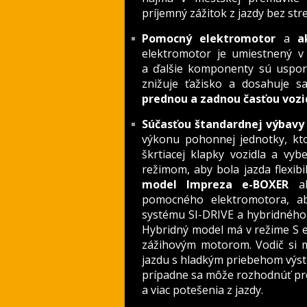
príjemný zážitok z jazdy bez str
Pomocný elektromotor
a
a
elektromotor je umiestnený v b
a ďalšie komponenty sú uspor
znižuje ťažisko a dosahuje 
prednou a zadnou časťou vozi
Súčasťou štandardnej výbavy 
výkonu pohonnej jednotky, kto
škrtiacej klapky vozidla a vyb
režimom, aby bola jazda flexibi
model Impreza e-BOXER
ak
pomocného elektromotora, ab
systému SI-DRIVE a hybridného
Hybridný model má v režime S e
zážihovým motorom. Vodič si môž
jazdu s hladkým priebehom výst
prípadne sa môže rozhodnúť pre 
a viac potešenia z jazdy.