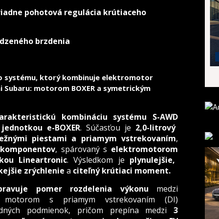
iadne pohotová regulácia krútiaceho
rodzeného brzdenia
o systému, ktorý kombinuje elektromotor
mi Subaru: motorom BOXER a symetrickým
arakteristickú kombináciu systému S-AWD
 jednotkou e-BOXER
. Súčasťou je
2,0-litrový
bežnými piestami a priamym vstrekovaním
,
 komponentov
, spárovaný s
elektromotorom
kou Lineartronic
. Výsledkom je
plynulejšie,
kejšie zrýchlenie
a
citeľný krútiaci moment.
pravuje pomer rozdelenia výkonu
medzi
vým motorom s priamym vstrekovaním (DI)
zdných podmienok, pričom prepína medzi
3