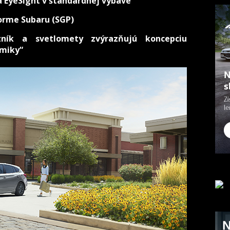
a EyeSight v štandardnej výbave
orme Subaru (SGP)
zník a svetlomety zvýrazňujú koncepciu
amiky“