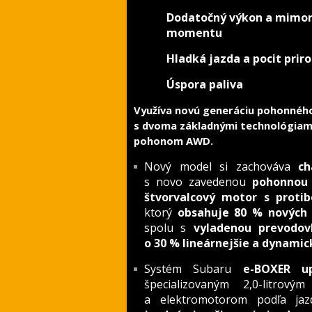
Dodatočný výkon a mimor
momentu
Hladká jazda a pocit pri
Úspora paliva
Využíva novú generáciu pohonnéh
s dvoma základnými technológia
pohonom AWD.
Nový model si zachováva
ch
s novo zavedenou
pohonnou
štvorvalcový motor s proti
ktorý
obsahuje 80 % nových
spolu s
vyladenou prevodov
o 30 % lineárnejšie a dynamic
Systém Subaru
e-BOXER u
špecializovaným 2,0-litro
a elektromotorom podľa ja