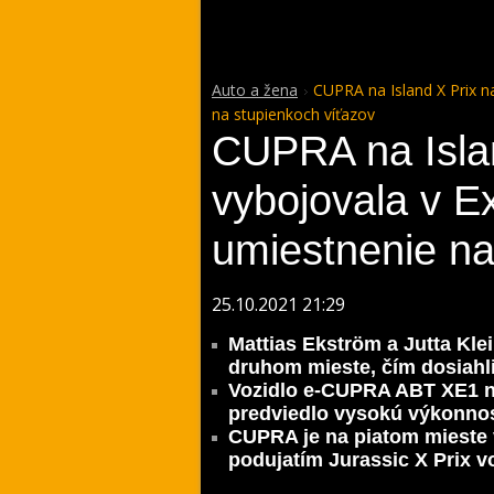
Auto a žena
CUPRA na Island X Prix n
na stupienkoch víťazov
CUPRA na Islan
vybojovala v E
umiestnenie na
25.10.2021 21:29
Mattias Ekström a Jutta Klei
druhom mieste, čím dosiahli
Vozidlo e-CUPRA ABT XE1 n
predviedlo vysokú výkonno
CUPRA je na piatom mieste v
podujatím Jurassic X Prix vo