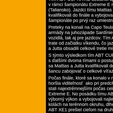
v rámci šampionátu Extreme E n
(Taliansko). Jazdci tímu Mattias
kvalifikovali do finále a vybojov
šampionáte po prvý raz umiestni
Preteky na konali na Capo Teula
armády na juhozápade Sardínie.
vozidlá, tak aj pre jazdcov. T
trate od začiatku víkendu, čo jazd
a Jutta obsadili celkové tretie m
S týmto výsledkom tím ABT CUPR
s ďalšími dvoma tímami o postu
sa Mattias a Jutta kvalifikovali d
šancu zabojovať o celkové víťa
Počas finále, ktoré sa konalo v
horšia viditeľnosť ako pri predc
stali najextrémnejšími počas ce
Extreme E. No posádku tímu ABT
výborný výkon a vybojovali naj
kolách na terénnom okruhu, dlh
ABT XE1 prešiel cieľom na druh