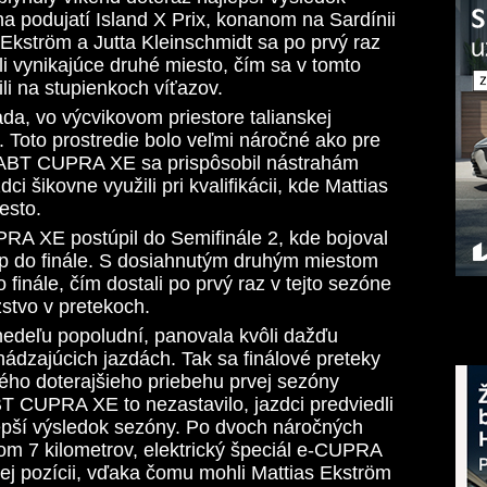
a podujatí Island X Prix, konanom na Sardínii
 Ekström a Jutta Kleinschmidt sa po prvý raz
ali vynikajúce druhé miesto, čím sa v tomto
li na stupienkoch víťazov.
da, vo výcvikovom priestore talianskej
 Toto prostredie bolo veľmi náročné ako pre
ím ABT CUPRA XE sa prispôsobil nástrahám
ci šikovne využili pri kvalifikácii, kde Mattias
iesto.
A XE postúpil do Semifinále 2, kde bojoval
p do finále. S dosiahnutým druhým miestom
o finále, čím dostali po prvý raz v tejto sezóne
zstvo v pretekoch.
 nedeľu popoludní, panovala kvôli dažďu
hádzajúcich jazdách. Tak sa finálové preteky
lého doterajšieho priebehu prvej sezóny
 CUPRA XE to nezastavilo, jazdci predviedli
lepší výsledok sezóny. Po dvoch náročných
om 7 kilometrov, elektrický špeciál e-CUPRA
ej pozícii, vďaka čomu mohli Mattias Ekström