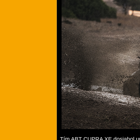
Tím ABT CUPRA XE dosiahol upl