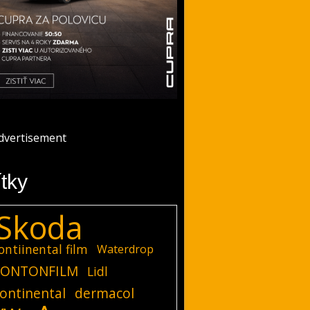
ítky
Skoda
ontiinental film
Waterdrop
ONTONFILM
Lidl
ontinental
dermacol