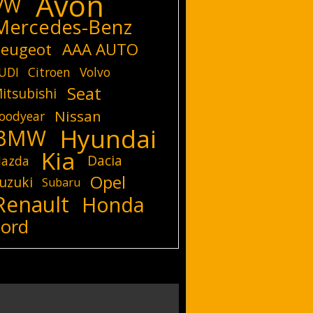
Avon
VW
Mercedes-Benz
eugeot
AAA AUTO
UDI
Citroen
Volvo
Seat
itsubishi
Nissan
oodyear
Hyundai
BMW
Kia
Dacia
azda
Opel
uzuki
Subaru
Renault
Honda
Ford