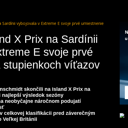
a Sardínii vybojovala v Extreme E svoje prvé umiestnenie
d X Prix na Sardínii
xtreme E svoje prvé
 stupienkoch víťazov
nschmidt skončili na Island X Prix na
 najlepší výsledok sezóny
a neobyčajne náročnom podujatí
sť
 celkovej klasifikácii pred záverečným
 Veľkej Británii