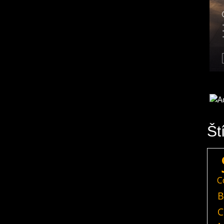
Št
C
B
C