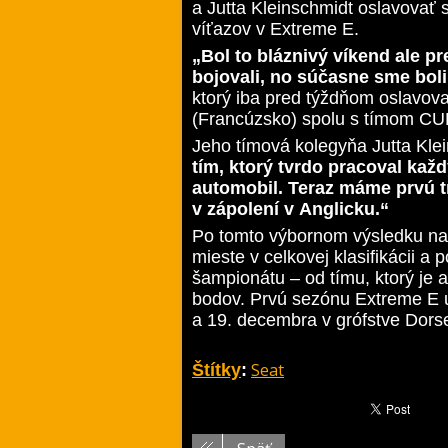
a Jutta Kleinschmidt oslavovať 
víťazov v Extreme E.
„Bol to bláznivý víkend ale p
bojovali, no súčasne sme boli 
ktorý iba pred týždňom oslavov
(Francúzsko) spolu s tímom C
Jeho tímová kolegyňa Jutta Kle
tím, ktorý tvrdo pracoval každ
automobil. Teraz máme prvú 
v zápolení v Anglicku.“
Po tomto výbornom výsledku na
mieste v celkovej klasifikácii a
šampionátu – od tímu, ktorý je a
bodov. Prvú sezónu Extreme E u
a 19. decembra v grófstve Dorse
Seat
Štítky
: