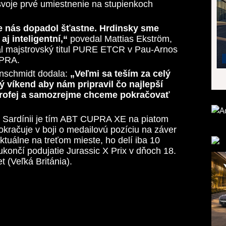
svoje prvé umiestnenie na stupienkoch
re nás dopadol šťastne. Hrdinsky sme
aj inteligentní,“
povedal Mattias Ekström,
al majstrovský titul PURE ETCR v Pau-Arnos
UPRA.
inschmidt dodala:
„Veľmi sa teším za celý
ý víkend aby nám pripravil čo najlepší
trofej a samozrejme chceme pokračovať
 Sardínii je tím ABT CUPRA XE na piatom
 pokračuje v boji o medailovú pozíciu na záver
ktuálne na treťom mieste, ho delí iba 10
končí podujatie Jurassic X Prix v dňoch 18.
t (Veľká Británia).