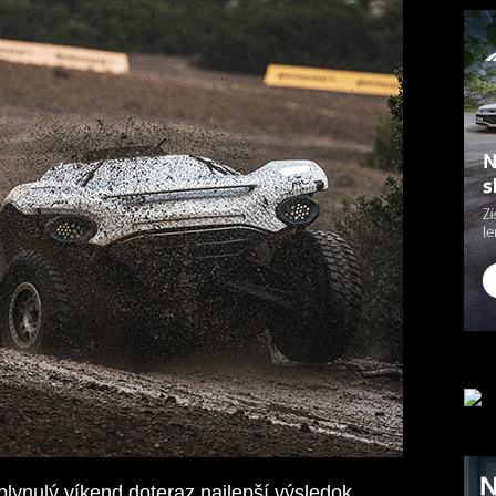
ynulý víkend doteraz najlepší výsledok