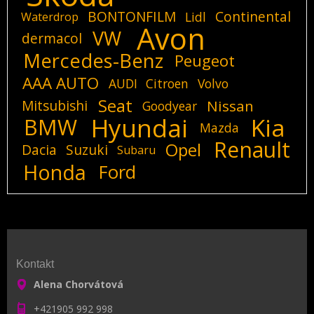
BONTONFILM
Continental
Lidl
Waterdrop
Avon
VW
dermacol
Mercedes-Benz
Peugeot
AAA AUTO
AUDI
Citroen
Volvo
Seat
Mitsubishi
Nissan
Goodyear
Hyundai
Kia
BMW
Mazda
Renault
Opel
Dacia
Suzuki
Subaru
Honda
Ford
Kontakt
Alena Chorvátová
+421905 992 998