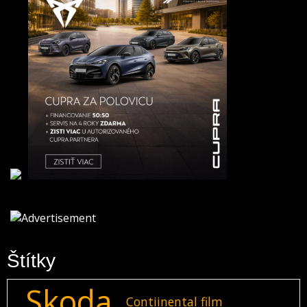
Štítky
Skoda
Contiinental film