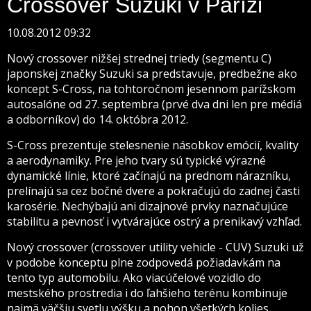
Crossover Suzuki v Paríži
10.08.2012 09:32
Nový crossover nižšej strednej triedy (segmentu C)
japonskej značky Suzuki sa predstavuje, predbežne ako
koncept S-Cross, na tohtoročnom jesennom parížskom
autosalóne od 27. septembra (prvé dva dni len pre médiá
a odborníkov) do 14. októbra 2012.
S-Cross prezentuje stelesnenie násobkov emócií, kvality
a aerodynamiky. Pre jeho tvary sú typické výrazné
dynamické línie, ktoré začínajú na prednom nárazníku,
prelínajú sa cez bočné dvere a pokračujú do zadnej časti
karosérie. Nechýbajú ani dizajnové prvky naznačujúce
stabilitu a pevnosť i vytvárajúce ostrý a prenikavý vzhľad.
Nový crossover (crossover utility vehicle - CUV) Suzuki už
v podobe konceptu plne zodpovedá požiadavkám na
tento typ automobilu. Ako viacúčelové vozidlo do
mestského prostredia i do ľahšieho terénu kombinuje
najmä väčšiu svetlu výšku a pohon všetkých kolies