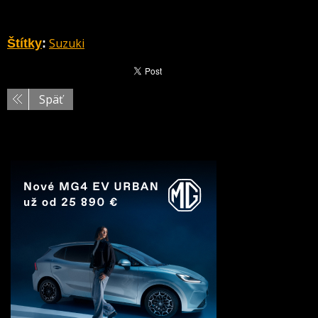
Suzuki
Štítky
:
Späť