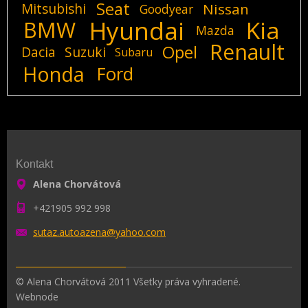
Seat
Mitsubishi
Nissan
Goodyear
Hyundai
Kia
BMW
Mazda
Renault
Opel
Dacia
Suzuki
Subaru
Honda
Ford
Kontakt
Alena Chorvátová
+421905 992 998
sutaz.au
toazena@
yahoo.co
m
© Alena Chorvátová 2011 Všetky práva vyhradené.
Webnode