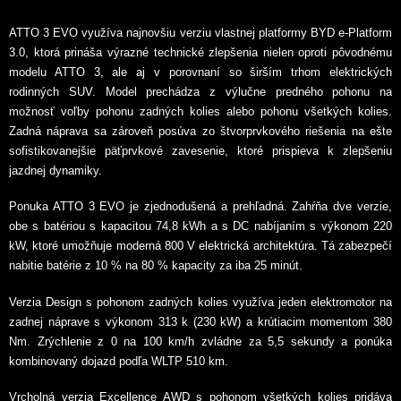
ATTO 3 EVO využíva najnovšiu verziu vlastnej platformy BYD e-Platform
3.0, ktorá prináša výrazné technické zlepšenia nielen oproti pôvodnému
modelu ATTO 3, ale aj v porovnaní so širším trhom elektrických
rodinných SUV. Model prechádza z výlučne predného pohonu na
možnosť voľby pohonu zadných kolies alebo pohonu všetkých kolies.
Zadná náprava sa zároveň posúva zo štvorprvkového riešenia na ešte
sofistikovanejšie päťprvkové zavesenie, ktoré prispieva k zlepšeniu
jazdnej dynamiky.
Ponuka ATTO 3 EVO je zjednodušená a prehľadná. Zahŕňa dve verzie,
obe s batériou s kapacitou 74,8 kWh a s DC nabíjaním s výkonom 220
kW, ktoré umožňuje moderná 800 V elektrická architektúra. Tá zabezpečí
nabitie batérie z 10 % na 80 % kapacity za iba 25 minút.
Verzia Design s pohonom zadných kolies využíva jeden elektromotor na
zadnej náprave s výkonom 313 k (230 kW) a krútiacim momentom 380
Nm. Zrýchlenie z 0 na 100 km/h zvládne za 5,5 sekundy a ponúka
kombinovaný dojazd podľa WLTP 510 km.
Vrcholná verzia Excellence AWD s pohonom všetkých kolies pridáva