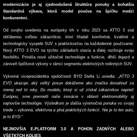
modernizácie je aj zjednodušená štruktúra ponuky a bohatšia
štandardná výbava, ktorá model posúva na špičku medzi
konkurentmi.
Od svojho uvedenia na európsky trh v roku 2023 sa ATTO 3 stal
obľúbenou voľbou zákazníkov, ktorí hľadali komfortné, kvalitné a
technologicky vyspelé SUV s praktickosťou na každodenné používanie.
Nový ATTO 3 EVO na týchto základoch stavia a ďalej rozširuje svoju
flexibilitu. Prináša nové užitočné technológie a funkcie, dlhší dojazd a
zároveň špičkové výkony v rámci segmentu elektrických rodinných SUV.
Výkonná viceprezidentka spoločnosti BYD Stella Li uviedla:
„ATTO 3
EVO ukazuje, aký veľký posun dokážeme ako značka dosiahnuť za
menej než tri roky. Do modelu, ktorý si už získal zákazníkov naprieč
Európou, sme premietli naše inovácie v oblasti elektromobility aj
najnovšie technológie. Výsledkom je ďalšia výnimočná ponuka vo svojej
triede – výkonná, efektívna a plná praktických funkcií. Nie je to len auto,
je to BYD.“
NEJNOVŠIA E-PLATFORM 3.0 A POHON ZADNÝCH ALEBO
VŠETKÝCH KOLIES