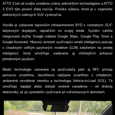
ATTO 3 bol od svojho uvedenia známy pokročilými technológiami a ATTO
3 EVO túto povesť ďalej rozvíja. Ponúka výbavu, ktorá je v segmente
elektrických rodinných SUV výnimočná.
Vozidlo je vybavené najnovším infotainmentom BYD s centrálnym 15,6"
dotykovým displejom, najväčším vo svojej triede. Systém zahŕňa
integrované služby Google vrátane Google Maps, Google Play Store a
Google Assistant. Hlasový asistent využívajúci umelú inteligenciu pracuje
s cloudovým veľkým jazykovým modelom (LLM) založeným na umelej
inteligencii, ktorý umožňuje zadávanie aj zložitejších príkazov
prirodzeným jazykom.
Medzi technológie zamerané na používateľa patrí aj NFC prístup
pomocou smartfónu, bezdrôtové nabíjanie smartfónu s chladením,
ambientné osvetlenie interiéru a technológia Vehicle-to-Load (V2L). Tá
umožňuje napájať alebo dobíjať externé zariadenia – od drobnej
elektroniky až po spotrebiče využívané pri voľnočasových aktivitách.