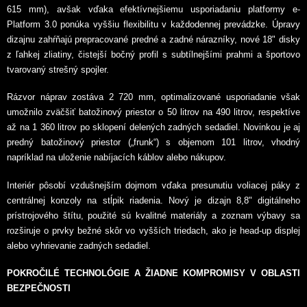
615 mm), avšak vďaka efektívnejšiemu usporiadaniu platformy e-
Platform 3.0 ponúka vyššiu flexibilitu v každodennej prevádzke. Úpravy
dizajnu zahŕňajú prepracované predné a zadné nárazníky, nové 18" disky
z ľahkej zliatiny, čistejší bočný profil s subtílnejšími prahmi a športovo
tvarovaný strešný spojler.
Rázvor náprav zostáva 2 720 mm, optimalizované usporiadanie však
umožnilo zväčšiť batožinový priestor o 50 litrov na 490 litrov, respektíve
až na 1 360 litrov po sklopení delených zadných sedadiel. Novinkou je aj
predný batožinový priestor („frunk“) s objemom 101 litrov, vhodný
napríklad na uloženie nabíjacích káblov alebo nákupov.
Interiér pôsobí vzdušnejším dojmom vďaka presunutiu voliacej páky z
centrálnej konzoly na stĺpik riadenia. Nový je dizajn 8,8" digitálneho
prístrojového štítu, použité sú kvalitné materiály a zoznam výbavy sa
rozširuje o prvky bežné skôr vo vyšších triedach, ako je head-up displej
alebo vyhrievanie zadných sedadiel.
POKROČILÉ TECHNOLÓGIE A ŽIADNE KOMPROMISY V OBLASTI
BEZPEČNOSTI