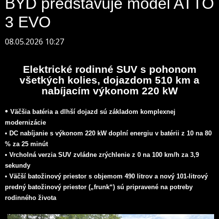
BYD predstavuje model ATTO
3 EVO
08.05.2026 10:27
Elektrické rodinné SUV s pohonom
všetkých kolies, dojazdom 510 km a
nabíjacím výkonom 220 kW
•
Väčšia batéria a dlhší dojazd sú základom komplexnej
modernizácie
• DC nabíjanie s výkonom 220 kW doplní energiu v batérii z 10 na 80
% za 25 minút
• Vrcholná verzia SUV zvládne zrýchlenie z 0 na 100 km/h za 3,9
sekundy
• Väčší batožinový priestor s objemom 490 litrov a nový 101-litrový
predný batožinový priestor („frunk“) sú pripravené na potreby
rodinného života