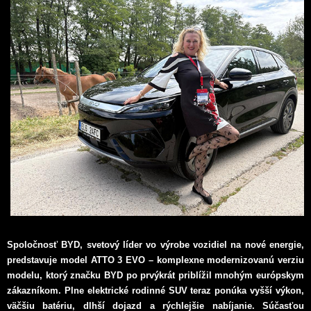
Spoločnosť BYD, svetový líder vo výrobe vozidiel na nové energie,
predstavuje model ATTO 3 EVO – komplexne modernizovanú verziu
modelu, ktorý značku BYD po prvýkrát priblížil mnohým európskym
zákazníkom. Plne elektrické rodinné SUV teraz ponúka vyšší výkon,
väčšiu batériu, dlhší dojazd a rýchlejšie nabíjanie. Súčasťou