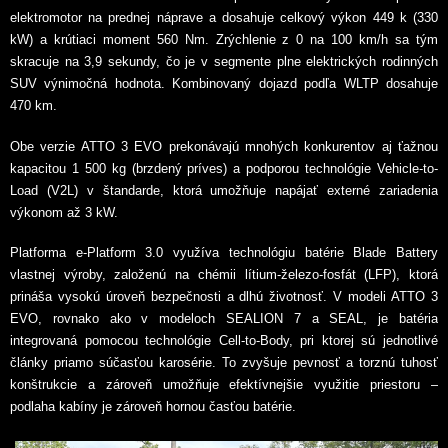
elektromotor na prednej náprave a dosahuje celkový výkon 449 k (330
kW) a krútiaci moment 560 Nm. Zrýchlenie z 0 na 100 km/h sa tým
skracuje na 3,9 sekundy, čo je v segmente plne elektrických rodinných
SUV výnimočná hodnota. Kombinovaný dojazd podľa WLTP dosahuje
470 km.
Obe verzie ATTO 3 EVO prekonávajú mnohých konkurentov aj ťažnou
kapacitou 1 500 kg (brzdený príves) a podporou technológie Vehicle-to-
Load (V2L) v štandarde, ktorá umožňuje napájať externé zariadenia
výkonom až 3 kW.
Platforma e-Platform 3.0 využíva technológiu batérie Blade Battery
vlastnej výroby, založenú na chémii lítium-železo-fosfát (LFP), ktorá
prináša vysokú úroveň bezpečnosti a dlhú životnosť. V modeli ATTO 3
EVO, rovnako ako v modeloch SEALION 7 a SEAL, je batéria
integrovaná pomocou technológie Cell-to-Body, pri ktorej sú jednotlivé
články priamo súčasťou karosérie. To zvyšuje pevnosť a torznú tuhosť
konštrukcie a zároveň umožňuje efektívnejšie využitie priestoru –
podlaha kabíny je zároveň hornou časťou batérie.