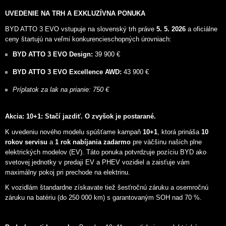
UVEDENIE NA TRH A EXKLUZÍVNA PONUKA
BYD ATTO 3 EVO vstupuje na slovenský trh práve
5. 5. 2026
a oficiálne
ceny štartujú na veľmi konkurencieschopných úrovniach:
BYD ATTO 3 EVO Design:
39 900 €
BYD ATTO 3 EVO Excellence AWD:
43 900 €
Príplatok za lak na prianie: 750 €
Akcia:
10+1: Stačí jazdiť. O zvyšok je postarané.
K uvedeniu nového modelu spúšťame kampaň
10+1
, ktorá prináša
10
rokov servisu
a
1 rok nabíjania zadarmo
pre väčšinu našich plne
elektrických modelov (EV). Táto ponuka potvrdzuje pozíciu BYD ako
svetovej jednotky v predaji EV a PHEV vozidiel a zaisťuje vám
maximálny pokoj pri prechode na elektrinu.
K vozidlám štandardne získavate tiež šesťročnú záruku a osemročnú
záruku na batériu (do 250 000 km) s garantovaným SOH nad 70 %.