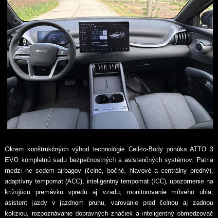
Okrem konštrukčných výhod technológie Cell-to-Body ponúka ATTO 3
EVO kompletnú sadu bezpečnostných a asistenčných systémov. Patria
medzi ne sedem airbagov (čelné, bočné, hlavové a centrálny predný),
adaptívny tempomat (ACC), inteligentný tempomat (ICC), upozornenie na
križujúcu premávku vpredu aj vzadu, monitorovanie mŕtveho uhla,
asistent jazdy v jazdnom pruhu, varovanie pred čelnou aj zadnou
kolíziou, rozpoznávanie dopravných značiek a inteligentný obmedzovač