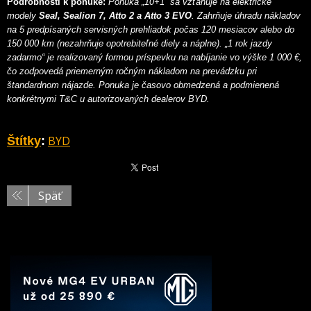
Podrobnosti k ponuke:
Ponuka „10+1“ sa vzťahuje na elektrické
modely
Seal, Sealion 7, Atto 2 a Atto 3 EVO
. Zahrňuje úhradu nákladov
na 5 predpísaných servisných prehliadok počas 120 mesiacov alebo do
150 000 km (nezahrňuje opotrebiteľné diely a náplne). „1 rok jazdy
zadarmo“ je realizovaný formou príspevku na nabíjanie vo výške 1 000 €,
čo zodpovedá priemerným ročným nákladom na prevádzku pri
štandardnom nájazde. Ponuka je časovo obmedzená a podmienená
konkrétnymi T&C u autorizovaných dealerov BYD.
BYD
Štítky
:
Späť