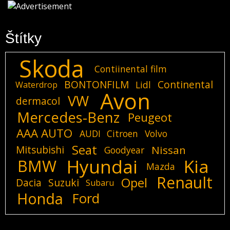
Štítky
Skoda
Contiinental film
BONTONFILM
Continental
Lidl
Waterdrop
Avon
VW
dermacol
Mercedes-Benz
Peugeot
AAA AUTO
AUDI
Citroen
Volvo
Seat
Mitsubishi
Nissan
Goodyear
Hyundai
Kia
BMW
Mazda
Renault
Opel
Dacia
Suzuki
Subaru
Honda
Ford