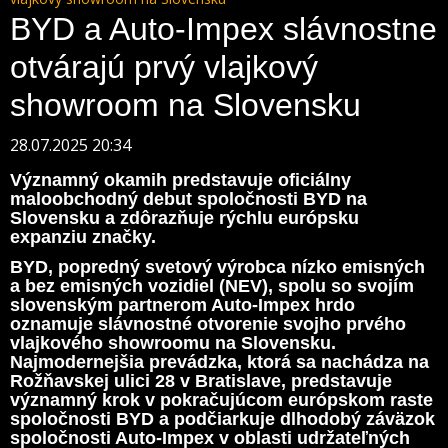
BYD a Auto-Impex slávnostne
otvárajú prvý vlajkový
showroom na Slovensku
28.07.2025 20:34
Významný okamih predstavuje oficiálny
maloobchodný debut spoločnosti BYD na
Slovensku a zdôrazňuje rýchlu európsku
expanziu značky.
BYD, popredný svetový výrobca nízko emisných
a bez emisných vozidiel (NEV), spolu so svojím
slovenským partnerom Auto-Impex hrdo
oznamuje slávnostné otvorenie svojho prvého
vlajkového showroomu na Slovensku.
Najmodernejšia prevádzka, ktorá sa nachádza na
Rožňavskej ulici 28 v Bratislave, predstavuje
významný krok v pokračujúcom európskom raste
spoločnosti BYD a podčiarkuje dlhodobý záväzok
spoločnosti Auto-Impex v oblasti udržateľných