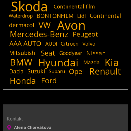
Skoda
Contiinental film
BONTONFILM
Continental
Lidl
Waterdrop
Avon
VW
dermacol
Mercedes-Benz
Peugeot
AAA AUTO
AUDI
Citroen
Volvo
Seat
Mitsubishi
Nissan
Goodyear
Hyundai
Kia
BMW
Mazda
Renault
Opel
Dacia
Suzuki
Subaru
Honda
Ford
Kontakt
Alena Chorvátová