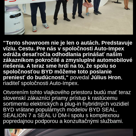
"Tento showroom nie je len o autách. Predstavuje
víziu. Cestu. Pre nás v spoločnosti Auto-Impex
odráža desaťročia odhodlania prinášať našim
zákazníkom pokročilé a zmysluplné automobilové
riešenia. A teraz sme hrdí na to, že spolu so
spoločnosťou BYD môžeme toto poslanie
preniesť do budúcnosti,"
povedal
Július Hron
,
riaditeľ spoločnosti Auto-Impex.
Otvorením tohto vlajkového priestoru budú mať teraz
slovenskí zákazníci priamy prístup k rastúcemu
sortimentu elektrických a plug-in hybridných vozidiel
BYD vrátane populárnych modelov BYD SEAL,
SEALION 7 a SEAL U DM-i spolu s komplexnou
popredajnou podporou a konzultačnými službami.