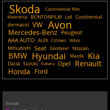
Skoda
Contiinental film
BONTONFILM
Continental
Lidl
Waterdrop
Avon
VW
dermacol
Mercedes-Benz
Peugeot
AAA AUTO
AUDI
Citroen
Volvo
Seat
Mitsubishi
Nissan
Goodyear
Hyundai
Kia
BMW
Mazda
Renault
Opel
Dacia
Suzuki
Subaru
Honda
Ford
Kontakt