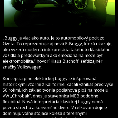
„Buggy je viac ako auto. Je to automobilový pocit zo
života. To reprezentuje aj nová E-Buggy, ktorá ukazuje,
ako vyzerá moderná interpretácia takéhoto klasického
vozidla a predovšetkým aká emocionálna môže byť
elektromobilita,“ hovorí Klaus Bischoff, šéfdizajnér
značky Volkswagen.
Koncepcia plne elektrickej buggy je inšpirovaná
historickými vzormi z Kalifornie. Začali vznikať pred vyše
50 rokmi, ich základ tvorila podlahová plošina modelu
VW „Chrobák“, dnes je stavebnica MEB podobne
flexibilná. Nová interpretácia klasickej buggy nemá
pevnú strechu a konvenčné dvere. V celkovom dojme
dominujú voľne stojace kolesá s terénnymi