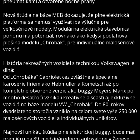
pneumatikami a otvorené bočné prahy.
Nová štúdia na báze MEB dokazuje, že plne elektrická
platforma sa nemusí využívať iba výlučne pre
veľkosériové modely. Modulárna elektrická stavebnica
pohonu má potenciál, rovnako ako kedysi podlahová
plošina modelu „Chrobák“, pre individuálne malosériové
vozidlá.
História rekreačných vozidiel s technikou Volkswagen je
dlhá:
Od „Chrobáka“ Cabriolet cez zvláštne a špeciálne
karosérie firiem ako Hebmüller a Rometsch až po
kompletne otvorené verzie ako buggy Meyers Manx po
mnoho desaťročí vznikali kreatívne a sčasti aj exkluzívne
vozidlá na báze modelu VW „Chrobák“. Do 80. rokov
dvadsiateho storočia vzniklo na celom svete vyše 250 000
malosériových vozidiel a individuálnych unikátov.
Najnovší unikát, štúdia plne elektrickej buggy, bude mať
premiéru na 89. medzinárodnom autosalóne v Ženeve